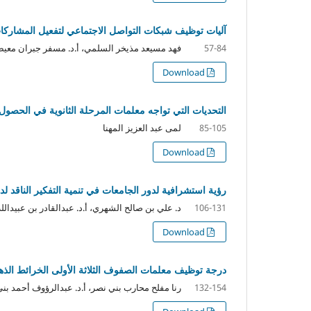
آليات توظيف شبكات التواصل الاجتماعي لتفعيل المشاركات
فهد مسيعد مذيخر السلمي، أ.د. مسفر جبران معيض
57-84
Download
التحديات التي تواجه معلمات المرحلة الثانوية في الحصول
لمى عبد العزيز المهنا
85-105
Download
رؤية استشرافية لدور الجامعات في تنمية التفكير الناقد ل
د. علي بن صالح الشهري، أ.د. عبدالقادر بن عبيدالل
106-131
Download
درجة توظيف معلمات الصفوف الثلاثة الأولى الخرائط الذ
رنا مفلح محارب بني نصر، أ.د. عبدالرؤوف أحمد ب
132-154