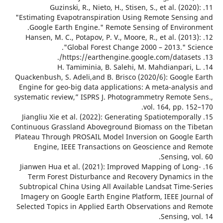
11. Guzinski, R., Nieto, H., Stisen, S., et al. (202
"Estimating Evapotranspiration Using Remote Sensi
Google Earth Engine." Remote Sensing of Enviro
12. Hansen, M. C., Potapov, P. V., Moore, R., et al. (201
"Global Forest Change 2000 – 2013." Sc
14. H. Tamiminia, B. Salehi, M. Mahdianpari,
Quackenbush, S. Adeli,and B. Brisco (2020/6): Google
Engine for geo-big data applications: A meta-analys
systematic review,” ISPRS J. Photogrammetry Remote 
vol. 164, pp. 1
15. Jiangliu Xie et al. (2022): Generating Spatiotempora
Continuous Grassland Aboveground Biomass on the T
Plateau Through PROSAIL Model Inversion on Google
Engine, IEEE Transactions on Geoscience and 
Sensing, v
16. Jianwen Hua et al. (2021): Improved Mapping of Lo
Term Forest Disturbance and Recovery Dynamics 
Subtropical China Using All Available Landsat Time-
Imagery on Google Earth Engine Platform, IEEE Jour
Selected Topics in Applied Earth Observations and 
Sensing, v