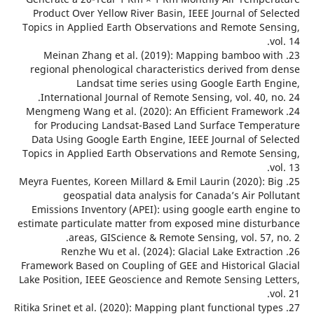
Product Over Yellow River Basin, IEEE Journal of Se
Topics in Applied Earth Observations and Remote Se
23. Meinan Zhang et al. (2019): Mapping bamboo w
regional phenological characteristics derived from
Landsat time series using Google Earth E
International Journal of Remote Sensing, vol. 40, 
24. Mengmeng Wang et al. (2020): An Efficient Framew
for Producing Landsat-Based Land Surface Tempe
Data Using Google Earth Engine, IEEE Journal of Se
Topics in Applied Earth Observations and Remote Se
25. Meyra Fuentes, Koreen Millard & Emil Laurin (2020): 
geospatial data analysis for Canada’s Air Po
Emissions Inventory (APEI): using google earth eng
estimate particulate matter from exposed mine distu
areas, GIScience & Remote Sensing, vol. 57,
26. Renzhe Wu et al. (2024): Glacial Lake Extract
Framework Based on Coupling of GEE and Historical G
Lake Position, IEEE Geoscience and Remote Sensing Le
27. Ritika Srinet et al. (2020): Mapping plant functional ty