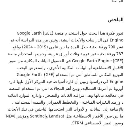
ص
تدور فكرة هذا البحث حول استخدام منصة (GEE) Google Earth
Engine في الدراسات والأبحاث البيئية، وتبين من هذه الدراسة أنه تم
نشر 790 ورقة بحثية خلال المدة ما بين عامي (2015 – 2024) بواقع
 ورقة بحثيه غير عربية وثلاث أوراق عربية، وجميعها استخدام منصة
(GEE) Google Earth Engine في الحصول البيانات المكانية من صور
 الاصطناعية أو البيانات المكانية الأخرى ، واستعرض البحث
التوزيع المكاني للمناطق التي تم استخدام (GEE) Google Earth
Engine في دراستها وتبين أن قارة آسيا صاحبة المركز الأول تليها قارة
ثم أمريكا الشمالية، وبين أهم المجالات التي تم استخدام المنصة
جة بياناتها وهى مراقبة الغابات والتصحر ، وإدارة الموارد المائية
التغيرات المناخية ، والتخطيط العمراني والتنمية المستدامة ،
ة إلى البيانات والأدوات التي استخدمها الباحثين في تلك الأبحاث
ما بين صور الأقمار الاصطناعية مثل Landsat وSentinel ومؤشر NDVI
مر الاصطناعي STRM.