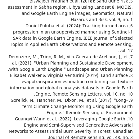
5. Biswajeet Pradhan et al. (2018): Sand dune 
assessment in Sabha region, Libya using Landsat 8, 
and Google Earth Engine images, Geomatics, N
Hazards and Risk, vol. 9,
6. Daniel Paluba et al. (2024): Tracking burned 
progression in an unsupervised manner using Sent
SAR data in Google Earth Engine, IEEE Journal of Se
Topics in Applied Earth Observations and Remote Se
7. Demuzere, M., Trigo, R. M., Vila-Guerau de Arellano, J.
al. (2021): "Urban Planning and Sustainable Devel
with Google Earth Engine." Landscape and Urban Pla
8. Elisabet Walker & Virginia Venturini (2019): Land sur
evapotranspiration estimation combining soil t
information and global reanalysis datasets in Google
Engine, Remote Sensing Letters, vol. 10, 
9. Gorelick, N., Hancher, M., Dixon, M., et al. (2017): "L
term Climate Change Monitoring Using Google
Engine." Remote Sensing of Enviro
10. Guangyi Wang et al. (2022): Leveraging Google Ea
Engine and Semi-Supervised Generative Adver
Networks to Assess Initial Burn Severity in Forest, C
Journal of Remote Sensing, vol. 48,