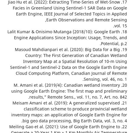
17. Jiao Hu et al. (2022): Extracting Time-Series of Wet-S
Facies in Greenland Using Sentinel-1 SAR Data on 
Earth Engine, IEEE Journal of Selected Topics in A
Earth Observations and Remote Se
18. Lalit Kumar & Onisimo Mutanga (2018/10): Google Ea
Engine Applications Since Inception: Usage, Trend
Potentia
19. Masoud Mahdianpari et al. (2020): Big Data for a 
Country: The First Generation of Canadian W
Inventory Map at a Spatial Resolution of 10-m
Sentinel-1 and Sentinel-2 Data on the Google Earth 
Cloud Computing Platform, Canadian Journal of 
Sensing, vol. 46,
20. M. Amani et al. (2019/4): Canadian wetland invent
using Google Earth Engine: The first map and preli
results,” Remote Sens., vol. 11, no. 7, Art. n
21. Meisam Amani et al. (2019): A generalized supervi
classification scheme to produce provincial w
inventory maps: an application of Google Earth Engi
big geo data processing, Big Earth Data, vol. 3,
22. Meiling Gao et al. (2021): Use of Google Earth Engine
Generate a 20-Year 1 Km × 1 Km Monthly Air Tempe