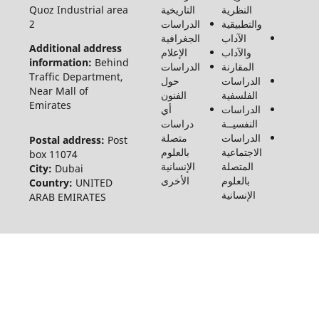
لـ مجلة
النظرية
التاريخية
Quoz Industrial area
الفنون
والتطبيقية
الدراسات
2
والأدب
الآداب
الجغرافية
وعلوم
Additional address
والآداب
الإعلام
الإنسانيات
information:
Behind
المقارنة
الدراسات
والاجتماع
Traffic Department,
الدراسات
حول
©2026
Near Mall of
الفلسفية
الفنون
Emirates
الدراسات
أي
النفسيــة
دراسات
الدراسات
متصلة
Postal address:
Post
الاجتماعية
بالعلوم
box 11074
المتصلة
الإنسانية
City:
Dubai
بالعلوم
الأخرى
Country:
UNITED
الإنسانية
ARAB EMIRATES