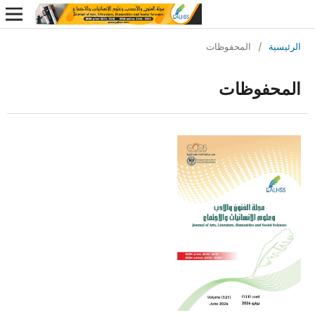
ة
/
المحفوظات
فوظات