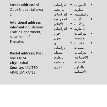
محفوظة
اللغويات
لدراسات
Al
Street address:
لـ مجلة
النظرية
التاريخية
Quoz Industrial area
الفنون
والتطبيقية
الدراسات
2
والأدب
الآداب
الجغرافية
وعلوم
Additional address
والآداب
الإعلام
الإنسانيات
information:
Behind
المقارنة
الدراسات
والاجتماع
Traffic Department,
الدراسات
حول
©2026
Near Mall of
الفلسفية
الفنون
Emirates
الدراسات
أي
النفسيــة
دراسات
الدراسات
متصلة
Postal address:
Post
الاجتماعية
بالعلوم
box 11074
المتصلة
الإنسانية
City:
Dubai
بالعلوم
الأخرى
Country:
UNITED
الإنسانية
ARAB EMIRATES