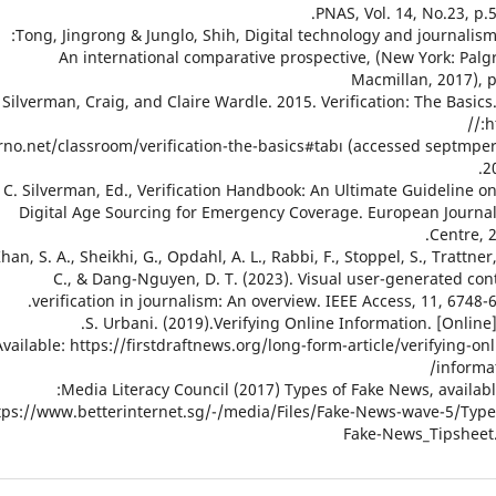
PNAS, Vol. 14, No.23, p.5
An international comparative prospective, (New York: Palg
Macmillan, 2017), p
22. Silverman, Craig, and Claire Wardle. 2015. Verification: The Basics
ht
rno.net/classroom/verification-the-basics#tabı (accessed septmper
2
Digital Age Sourcing for Emergency Coverage. European Journa
Centre, 2
4. Khan, S. A., Sheikhi, G., Opdahl, A. L., Rabbi, F., Stoppel, S., Trattner
C., & Dang-Nguyen, D. T. (2023). Visual user-generated con
verification in journalism: An overview. IEEE Access, 11, 6748-6
Available: https://firstdraftnews.org/long-form-article/verifying-onl
informat
Media Literacy Council (2017) Types of Fake News, available
tps://www.betterinternet.sg/-/media/Files/Fake-News-wave-5/Types
Fake-News_Tipsheet