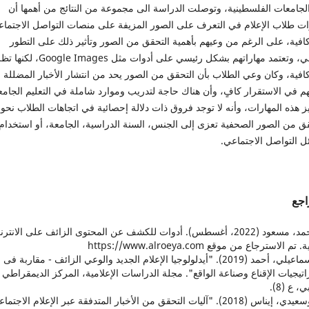
لجامعات الفلسطينية، وتوصلت الدراسة الى مجموعة من النتائج من أهمها أن
ات طلاب الإعلام في التعرف على الصور المزيفة على منصات التواصل الاجتما
افية، على الرغم من وعيهم بأهمية التحقق من الصور وتأثير ذلك على التطور
المهني، وتعتمد مهاراتهم بشكل رئيسي على أدوات مثل Google Images،
افية، وكان وعي الطلاب بأن التحقق من الصور يحد من انتشار الأخبار المضللة
م في الاستقرار كافٍ، وأن هناك حاجة لتدريب وموارد شاملة في التعليم الجام
ز هذه المهارات، وأنه لا توجد فروق ذات دلالة إحصائية في اتجاهات الطلاب نحو
قق من الصور الصحفية تعزى إلى الجنس، السنة الدراسية، الجامعة، أو استخدام
ل التواصل الاجتماعي.
اجع
1. أحمد، مسعود (2022، أغسطس). أدوات للكشف عن المحتوى الزائف على الانتر
تم الاسترجاع من موقع https://www.alroeya.com
2. إسماعيلي، أحمد (2019). "أيدلولوجيا الإعلام الجديد والوعي الزائف - مقاربة فى
تيجيات الإقناع وصناعة الواقع". مجلة الدراسات الإعلامية، المركز الديمقراطي
، ع (8).
3. بوسعيدي، إيناس (2018). "آليات التحقق من الأخبار المتدفقة عبر الإعلام الاجتم