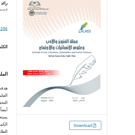
رائد
قسم ت
1206
الكلم
الم
هدفت
الفل
التحق
أيضاً
يستخ
الكمي
التنزيلات
Download