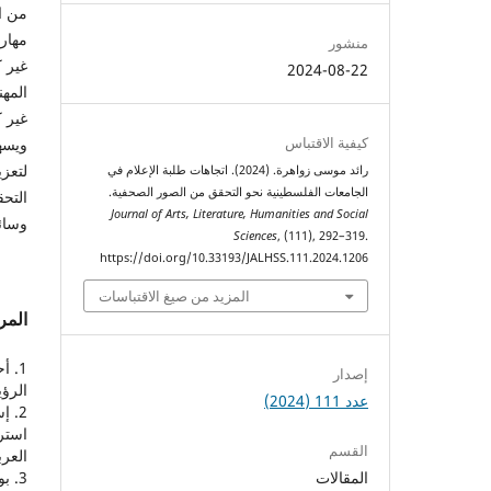
من ا
مهار
منشور
غير ك
2024-08-22
غير ك
كيفية الاقتباس
ويسه
لتعزي
رائد موسى زواهرة. (2024). اتجاهات طلبة الإعلام في
الجامعات الفلسطينية نحو التحقق من الصور الصحفية.
التح
Journal of Arts, Literature, Humanities and Social
وسائ
Sciences
, (111), 292–319.
https://doi.org/10.33193/JALHSS.111.2024.1206
المزيد من صيغ الاقتباسات
المر
إصدار
الرؤية. 
عدد 111 (2024)
استرا
القسم
العربي
المقالات