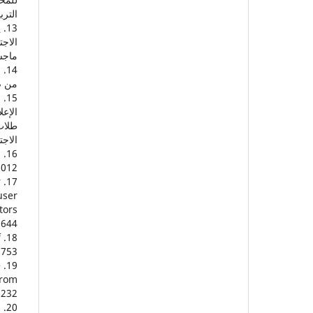
التربية
ماجس
من صحت
الإعل
طلاب 
الاجتماع
"
012.
17. P. Tolmie, R. Procter, D. W. Randall, M. Rouncefield, C. Burger,
user
tors
644.
18. E.Tandoc et al. (2018) Audience's Acts of Authentication in the Age of
753.
19. D.Rapp & N.Salovich (2018) Can't We Just Disregard Fake News? The
from
232.
20. Y.Jun et al. (2017) Perceived Social Presence Reduces Fact Checking,