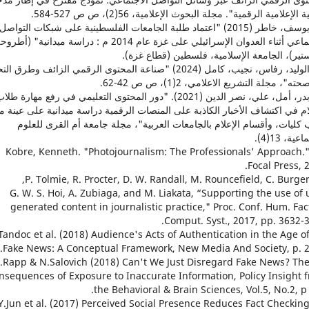
 الإعلامية الرقمية". مجلة البحوث الإعلامية، 56(2)، ص ص 527-584. ‎
13. يوسف، خاطر (2015) "اعتماد طلبة الجامعات الفلسطينية على شبكات التواصل
الاجتماعي أثناء العدوان الإسرائيلي على غزة عام 2014 م : دراسة ميدانية" (أطر
تير)، الجامعة الإسلامية، فلسطين (قطاع غزة).
14. الوليد، رفاس، نجيب، كامل (2024) "صناعة المحتوى الرقمي الزائف وطرق 
ه"، مجلة التشريع الاعلامي، 2(1)، ص ص 42-62.‎
15. بدر، أمل، علي، نصر الدين (2021). "دور المحتوى التعليمي في رفع مهارة طلا
ام في اكتشاف الأخبار الكاذبة على المنصات الرقمية دراسة ميدانية على عينة م
كليات، وأقسام الإعلام بالجامعات العربية"، مجلة جامعة أم القرى للعلوم
ية، 13(4).‎
16. Kobre, Kenneth. "Photojournalism: The Professionals' Approach.
Focal Press, 2
G. W. S. Hoi, A. Zubiaga, and M. Liakata, “Supporting the use of 
generated content in journalistic practice," Proc. Conf. Hum. Fac
Comput. Syst., 2017, pp. 3632-3
Fake News: A Conceptual Framework, New Media And Society, p. 2
nsequences of Exposure to Inaccurate Information, Policy Insight 
the Behavioral & Brain Sciences, Vol.5, No.2, p 