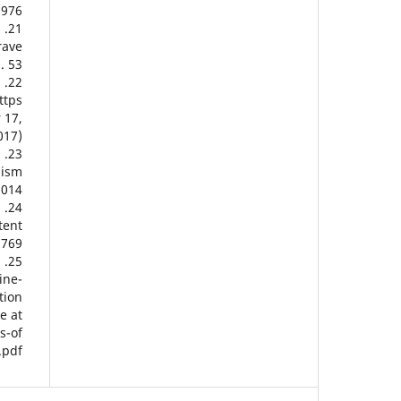
976.
21. Tong, Jingrong & Junglo, Shih, Digital technology and journalism:
rave
. 53
.
tps://
 17,
017).
23. C. Silverman, Ed., Verification Handbook: An Ultimate Guideline on
lism
014.
,
tent
769.
25. S. Urbani. (2019).Verifying Online Information. [Online].
ine-
ion/
 at:
-of-
.pdf