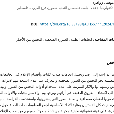
 موسى زواهرة
كنولوجيا الإعلام، جامعة فلسطين التقنية خضوري فرع العروب، فلسطين
DOI:
https://doi.org/10.33193/JALHSS.111.2024.
ات المفتاحية:
اتجاهات الطلبة، الصورة الصحفية، التحقق من الأخبار
لخص
 الدراسة إلى رصد وتحليل اتجاهات طلاب كليات وأقسام الإعلام في الجامعات
سطينية نحو التحقق من الصور الصحفية والتعرف على مدى استخدامهم لأدوات
ق وتبنيهم لها والآثار المترتبة على عدم استخدام أدوات التحقق من الصور، وته
 الى اكتشاف الفروق الدقيقة في آرائهم وتوجهاتهم، والاستراتيجيات والأدوات الت
دمونها لضمان مصداقية وأصالة الصور التي ينشرونها، واستخدمت الدراسة المن
، حيث كان الاستبيان بمثابة الأداة الأساسية لجمع المعلومات ذات الصلة حول ه
الظاهرة، على عينة عشوائية طبقية مكونة من 258 مبحوثاً، جميعهم من طلاب الإعلا