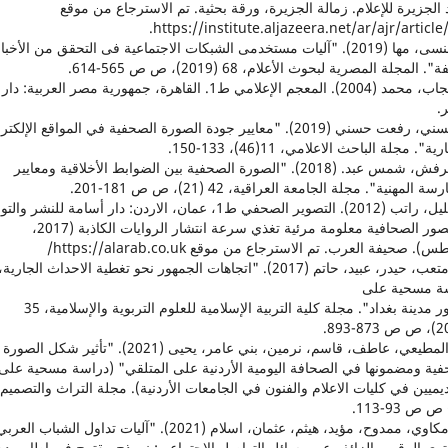
الجزيرة للإعلام. زمالة الجزيرة، ورقة بحثية. تم الاسترجاع من موقع
https://institute.aljazeera.net/ar/ajr/article/
4. بهنسى، مها (2019). "آليات مستخدمى الشبکات الاجتماعية فى التحقق من الأخبا
". المجلة المصرية لبحوث الأعلام، 68 (2019)، ص ص 565-614. ‎
5. حجاب، محمد (2004). المعجم الإعلامي ط1. القاهرة، جمهورية مصر العربية: دار
.
6. حسني، رفعت حسني (2019). "معايير جودة الصورة الصحفية في المواقع الإلكت
ية". مجلة الباحث الاعلامي، 11(46)، 133-150. ‎
7. حرفش، شمس عبد. (2018). "الصورة الصحفية بين الضوابط الأخلاقية ومعايير
ة المهنية". مجلة الجامعة العراقية، 42 (21)، ص ص 181-201.
9. الصور الصحافية معلومة مرئية تغذي سرعة انتشار الروايات الكاذبة (2017،
. صحيفة العرب. تم الاسترجاع من موقع https://alarab.co.uk/
10. متعب، حيدر، عبيد، حاتم (2017). "اتجاهات الجمهور نحو تغطية الاحداث الجارية،
ة مسحية على
جمهور مدينة بغداد". مجلة كلية التربية الإسلامية للعلوم التربوية والإسلامية، 35
11. المطيعي، عاطف، قاسم، نرمين، بني عامر، يحيى (2021). "تأثير شکل الصورة
فية ومضمونها في الصحافة اليومية الأردنية على المتلقي" (دراسة مسحية على
ديميين في کليات الاعلام والفنون في الجامعات الأردنية). مجلة التراث والتصميم،
12. مکاوي، ممدوح، مؤيد، هيثم، عثمان، اسلام (2021). "آليات تداول الشباب العرب
توى الرقمي الزائف عبر وسائل التواصل الاجتماعي: نموذج مقترح في إطار مد