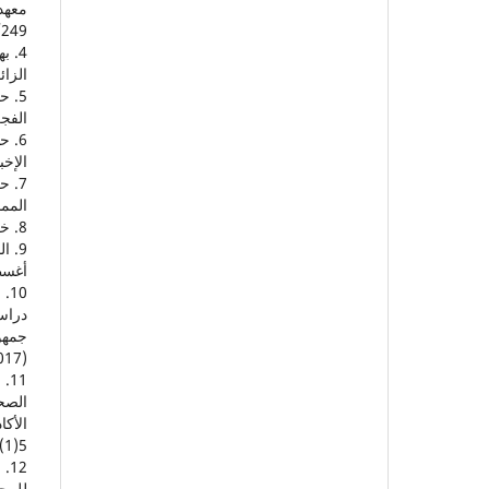
معهد 
249.
الزائفة
الفجر
الإخبار
الممارس
8. خليل، راتب (2012). التصوير الصحفي ط1، عمان، الاردن: دار أسامة للنشر والتوزيع.
أغسطس)
دراس
(2017)، ص ص 873-893.
الصح
الأکا
5(1) ص ص 93-113. ‎
للمح