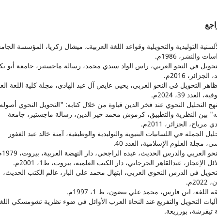
اجع
الألسنية التوليدية والتحويلية وقواعد اللغة العربيةـ، ميشال زكريا، المؤسسة الجامع
ات والنشر، 1986م.
التحويل في النحو العربي، راس الواد سيدي محمد، رسالة ماجستير، جامعة أبو بك
 الجزائر، 2016م.
مظاهر التحويل في النحو العربي، يحيى عايض آل عبد الهادي، مجلة كلية اللغة العر
ة، العدد 39، 2024م.
منهج التحليل النحوي عند فخر الدين قباوة من خلال كتابه: "التحويل النحوي أصوله
ته" بين النظرية والتطبيق، كرموش محمد خير الدين، رسالة ماجستير، جامعة
مرباح، الجزائر، 2011م.
حليل الجملة في اللسانيات البنيوية والتوليدية والوظيفية، آمنة خالد عبد الغفور
ي، مجلة العلوم الإسلامية، العدد 40.
التحويل في الدرس النحوي العربي، ابتهال محمد علي البار، عالم الكتب الحديث،
2022م.
. آليات التحويل والتفريع عند النحاة العرب الأوائل في ضوء نظرية تشومسكي اللغ
 تيقرشة، بوزريعة.