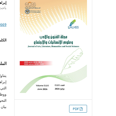
إبرا
باحث 
1669
الكلم
الم
يتنا
إبراه
التي 
ووظي
التحو
بيان 
التنزيلات
PDF