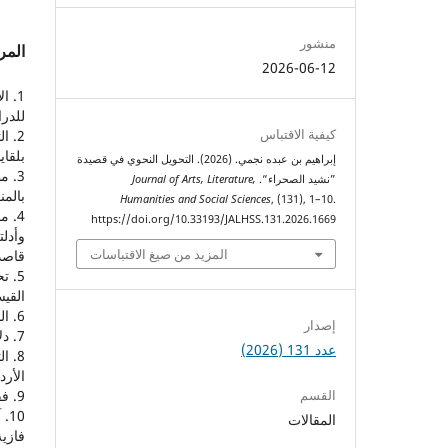
منشور
المر
2026-06-12
1. 
للدراس
كيفية الاقتباس
2. 
بلقايد،
إبراهيم بن عبده نجمي. (2026). التحويل النحوي في قصيدة
3. 
”نشيد الصحراء“.
Journal of Arts, Literature,
بالمنوفي
Humanities and Social Sciences
, (131), 1–10.
4. 
https://doi.org/10.33193/JALHSS.131.2026.1669
وأدل
المزيد من صيغ الاقتباسات
قاصدي 
5. ت
القيس
6. النحو العربي والدرس الحديث، عبده الراجحي، دار النهضة العربية، بيروت، 1979م.
إصدار
7. دلائل الإعجاز، عبدالقاهر الجرجاني، دار الكتب العلمية، بيروت، ط1، 2001م.
عدد 131 (2026)
8. 
الأردن، 
9. فقه اللغة، ابن فارس، محمد علي بيضون، ط 1، 1997م.
القسم
10
المقالات
فازية