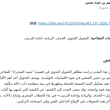
هيم بن عبده نجمي
دكتوراه
DOI:
https://doi.org/10.33193/JALHSS.131.2026.
ات المفتاحية:
التحويل النحوي، الحذف، الزيادة، إعادة الترتيب
لخص
ول هذا البحث دراسة مظاهر التحويل النحوي في قصيدة "نشيد الصحراء" للشاعر
يم بن حسن الشعبي في ضوء اللسانيات التوليدية، بوصف التحويل أحد أهم الآلي
تعيد تشكيل البنية العميقة للجملة وتظهرها في بنية سطحية ذات دلالة مكثّفة
فة فنية واضحة. وقد سعى البحث إلى الكشف عن الكيفية التي تُسهم بها آليات
يل—الحذف والزيادة وإعادة الترتيب—في بناء الخطاب الشعري وإنتاج دلالاته، م
أثر هذه التحويلات في الإيقاع الداخلي للنص وفي انسجامه التركيبي.