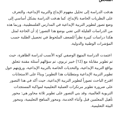
دراسة إلى تحليل مفهوم الإبداع والتربية الإبداعية، والتعرف
ظريات الخاصة بالإبداع، كما هدفت الدراسة بشكل أساسي إلى
ر لتطوير التربية الإبداعية في المدارس الفلسطينية، وربما هذه
اسات القليلة التي تعني بوضع هذا التصور؛ إذ أن الحاجة لمثل
راسات كبيرة نظراً للضعف الملحوظ في تحصيل الطلبة حسب
ت الوطنية والدولية.
الدراسة المنهج الوصفي كونه الأنسب لدراسة الظاهرة، حيث
تم تطوير مقابلة مع (12) خبير تربوي، تم سؤالهم أسئلة مقننة تتعلق
تربية الإبداعية، والتحديات الخاصة بالتربية الإبداعية، ورؤيتهم حول
تربية الإبداعية ومتطلبات هذا التطوير؛ وبناءً على الاستجابات
لباحث تصوراً لتطوير التربية الإبداعية، حيث أكد في هذا التصور
رة تطوير مرتكزات العملية التعليمية لمواكبة المستجدات
ة العالمية، وقد بني التصور على تطوير ثلاثة محاور هي: محور
لمعلمين قبل وأثناء الخدمة، ومحور المناهج التعليمية، ومحور
تعليمية.