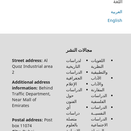
ة
En
جميع
مجالات النشر
الحقوق
محفوظة
اللغويات
لدراسات
Al
Street address:
لـ مجلة
النظرية
التاريخية
Quoz Industrial area
الفنون
والتطبيقية
الدراسات
2
والأدب
الآداب
الجغرافية
وعلوم
Additional address
والآداب
الإعلام
الإنسانيات
information:
Behind
المقارنة
الدراسات
والاجتماع
Traffic Department,
الدراسات
حول
©2026
Near Mall of
الفلسفية
الفنون
Emirates
الدراسات
أي
النفسيــة
دراسات
الدراسات
متصلة
Postal address:
Post
الاجتماعية
بالعلوم
box 11074
المتصلة
الإنسانية