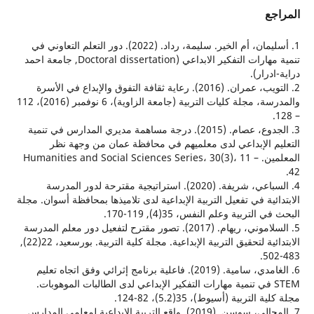
ع
1. أسليمان، أم الخير. سليمة، رداد. (2022). دور التعلم التعاوني في
تنمية مهارات التفكير الابداعي (Doctoral dissertation, جامعة احمد
رار).‎
2. التويب، عمران. (2016). رعاية ثقافة التفوق والإبداع في الأسرة
والمدرسة، مجلة كليات التربية (جامعة الزاوية)، 6 نوفمبر (2016)، 112
3. الجدوع، عصام. (2015). درجة مساهمة مديري المدارس في تنمية
 الإبداعي لدى معلميهم في محافظة عمان من وجهة نظر
المعلمين. Humanities and Social Sciences Series، 30(3)، 11 –
4. السباعي، شريفة. (2020). استراتيجية مقترحة لدور المدرسة
ئية في تفعيل التربية الإبداعية لدى تلاميذها بمحافظة أسوان. مجلة
لتربية وعلم النفس، 35(4), 119-170.‎
5. السلاموني، ريهام. (2017). تصور مقترح لتفعيل دور معلم المدرسة
الابتدائية لتحقيق التربية الإبداعية. مجلة کلية التربية. بورسعيد، 22(22),
6. الغامدي، سامية. (2019). فاعلية برنامج إثرائي وفق اتجاه تعليم
STE في تنمية مهارات التفکير الإبداعي لدى الطالبات الموهوبات.
لتربية (أسيوط)، 35(5.2)، 82-124.‎
7. المجالي، سوسن. (2019). واقع التربية الإبداعية لمعلمي المدارس