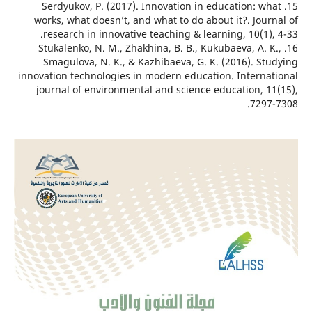
15. Serdyukov, P. (2017). Innovation in education: w
works, what doesn’t, and what to do about it?. Jou
research in innovative teaching & learning, 10(1)
16. Stukalenko, N. M., Zhakhina, B. B., Kukubaeva, A. 
Smagulova, N. K., & Kazhibaeva, G. K. (2016). St
innovation technologies in modern education. Interna
journal of environmental and science education, 1
7297