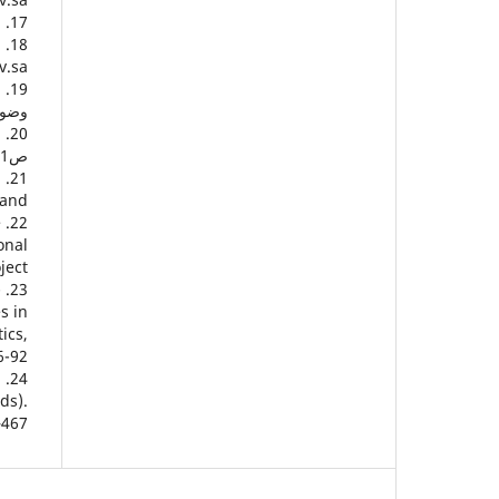
17. الهيئة العامة للإحصاء، بيانات السكان حسب الأحياء في مدينة جدة، (2022م).
.sa.،
وضوابط
ص1-34.
m
and.
e
onal
ect.
-
s in
ics,
6-92.
l
ds).
467.