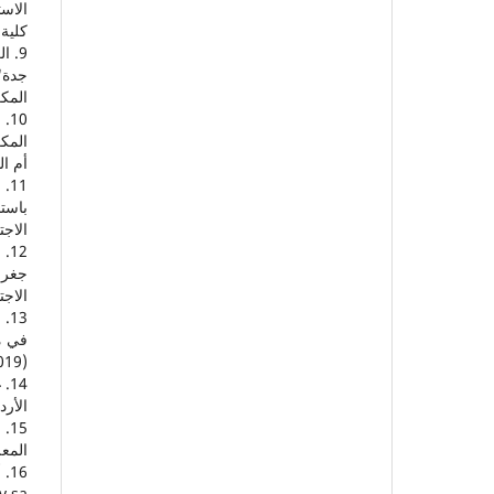
الاست
كلية 
9. 
جدة"،
المكر
10
المكر
أم ال
11
الاجتماع
12
جغراف
الاجت
13
(2019م)، ص31-52.
14
الأردن،03
15
المعلو
sa.،