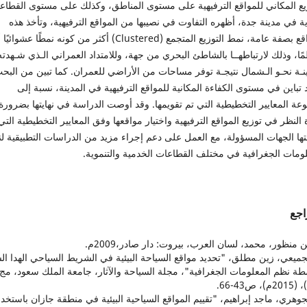
زيع المكاني للمواقع الترفيهية على مستوى المناطق، وكذلك على مستوى القطاع
ية في مدينة جدة، أظهره التفاوت في نصيبها من المواقع الترفيهية، وتأخذ هذه
المواقع بصفة عامة، نمط التوزيع المتجمع (Clustered) أكثر من كونه نمطًا عشوائيً
ًا، وذلك لارتباطهــا بالشاطئ البحري من جهة، وللامتداد العمراني الـذي شـهدته
نـة نحـو الـشمال نتيجـة توفر مساحات من الأراضي للعمران. كما تبين من البح
تباين في مستوى الكفاءة المكانية للمواقع الترفيهية في المدينة، نسبة إلى
ة المعايير التخطيطية التي تم تقويمها. وقد أوصت الدراسة في نهايتها بضرورة
 النظر في توزيع المواقع الترفيهية واختيار مواقعها وفق المعايير التخطيطية التي
ها الجهات المسؤولة، مع العمل على دعم إجراء مزيد من الدراسات التطبيقية ل
لومات الجغرافية في مختلف القطاعات الخدمية والتنموية.
اجع
الجميعي، زين مطلق، "تحديد مواقع السياحة البيئية في الشريط السياحي الهدا ال
الجوهري، ماجد إبراهيم، "تقييم المواقع السياحية البيئية في منطقة جازان باستخد