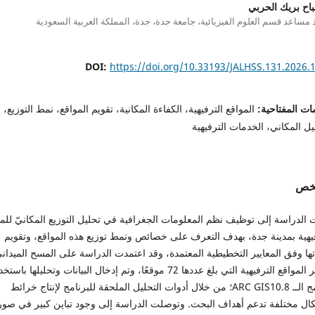
باح بريك الحربي
 مساعد قسم العلوم الفيزيائية، جامعة جدة، جدة، المملكة العربية السعودية
DOI:
https://doi.org/10.33193/JALHSS.131.2026.
ات المفتاحية:
المواقع الترفيهية، الكفاءة المكانية، تقويم المواقع، نمط التوزيع،
يل المكاني، الخدمات الترفيهية
لخص
الدراسة إلى توظيف نظم المعلومات الجغرافية في تحليل التوزيع المكانيّ للمو
فيهية بمدينة جدة، بهدف التعرف على خصائص ونمط توزيع هذه المواقع، وتقويم
ها وفق المعايير التخطيطية المعتمدة، وقد اعتمدت الدراسة على المسح الميدان
لحصر المواقع الترفيهية التي بلغ عددها 72 موقعًا، وتم إدخال البيانات وتحليلها باس
برنامج الــ ARC GIS10.8؛ من خلال أدوات التحليل الملحقة للبرنامج لإنتاج خرائط
ال مختلفة تدعم أهداف البحث. وتوصلت الدراسة إلى وجود تباين كبير في صور