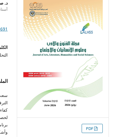
د. ص
أستاذ
1691
الكلم
التحل
الم
سعت 
التر
كفاءت
التنزيلات
PDF
وأشك