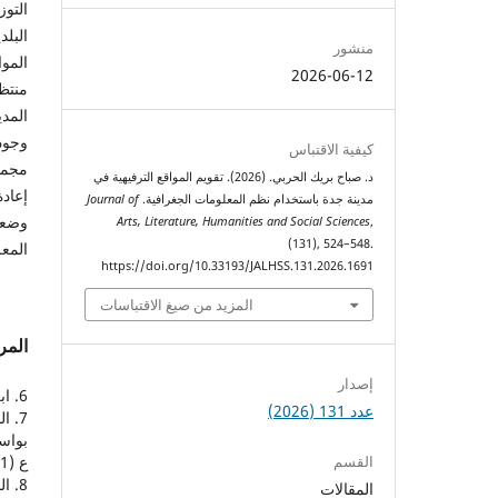
التو
البلد
منشور
2026-06-12
منتظم
المدي
وجود 
كيفية الاقتباس
مجموع
د. صباح بريك الحربي. (2026). تقويم المواقع الترفيهية في
إعادة
مدينة جدة باستخدام نظم المعلومات الجغرافية.
Journal of
وضعت
Arts, Literature, Humanities and Social Sciences
,
(131), 524–548.
المع
https://doi.org/10.33193/JALHSS.131.2026.1691
المزيد من صيغ الاقتباسات
المر
إصدار
6. ابن منظور، محمد، لسان العرب، بيروت: دار صادر،2009م.
عدد 131 (2026)
7. 
ع (1)، (2015م)، ص43-66.
القسم
8. 
المقالات