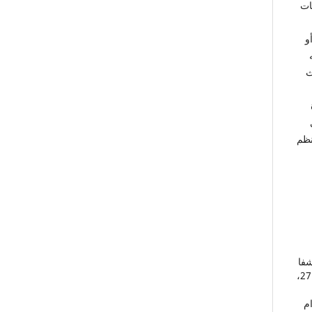
ات
ا أو
ث
نظم
شفا
بواسطة نظم المعلومات الجغرافية"، مجلة السياحة والآثار، جامعة الملك سعود، مج27،
ام