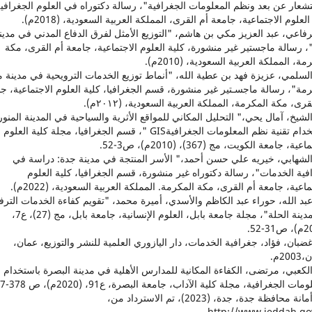
شعار عن بعد ونظم المعلومات الجغرافية"، رسالة دكتوراه في العلوم الجغرافية
العلوم الاجتماعية، جامعة أم القرى، المملكة العربية السعودية، (2018م).
الرفاعي، عبد العزيز مكي بن هاشم، "التوزيع الأمثل لفرق الدفاع المدني في مدين
 رسالة ماجستير غير منشورة، كلية العلوم الاجتماعية، جامعة أم القرى، مكة
مة، المملكة العربية السعودية، (2010م).
. السلمي، عزيزة فهد بن عطية الله، "أنماط توزيع الخدمات الترويحية في مدينة 
مة"، رسالة ماجسـتير غير منشورة، قسم الجغرافيا، كلية العلوم الاجتماعية، ج
قرى، مكة المكرمة، المملكة العربية السعودية، (٢٠١٢م).
. الشيخ، آمال يحي،" التحليل المكاني للمواقع الأثرية والسياحية في المدينة المنور
باستخدام تقنية نظم المعلومات الجغرافيةGIS "، قسم الجغرافيا، مجلة كلية العلوم
ية، جامعة الكويت، مج (367)، (2010م)، ص3-52.
. الشهابي، خيريه علي حسن أحمد،" الأسر المنتجة في مدينة جدة: دراسة في
ية الخدمات"، رسالة دكتوراه غير منشورة، قسم الجغرافيا، كلية العلوم
ماعية، جامعة أم القرى، مكة المكرمة. المملكة العربية السعودية، (2022م).
. عبد الله، حوراء عبد الكاظم والأسدي، أميرة محمد، "تقويم كفاءة الخدمات الترفي
في مدينة الحلة"، مجلة جامعة بابل، العلوم الإنسانية، جامعة بابل، مج (27)، ع7،
. غضبان، فؤاد، جغرافية الخدمات، دار اليازوري العلمية للنشر والتوزيع، عمان،
20م.
. الكعبي، مرتضى، الكفاءة المكانية للمدارس الأهلية في مدينة البصرة باستخدام 
مات الجغرافية، مجلة كلية الآداب، جامعة البصرة، ع91، (2020م)، ص 378-437.
16. أمانة محافظة جدة، جدة، (2023)، تم الاسترداد من،
http://www.jeddah.gov.