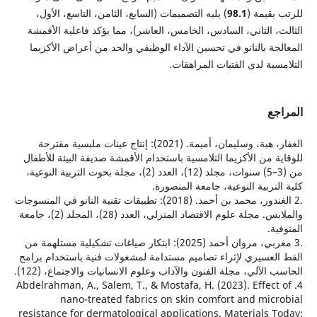
قيمة (
98.1
) يليه التصميمات (السابع، الثامن، التاسع، الأول،
 الثاني، السادس، الخامس، العاشر)، مما يؤكد فاعلية الأقمشة
ة بالنانو في تحسين الآداء الوظيفي والحد من أعراض الأكزيما
ية لدى الفتيات المراهقات.
ع
الغفار، هبة، وسليمان، أميمة. (2021): إنتاج عينات ملبسية مقترحة
 من الأكزيما التلامسية باستخدام الأقمشة صديقة البيئة للأطفال
من (3–5) سنوات، مجلد (12)، العدد (2)، مجلة بحوث التربية النوعية،
تربية النوعية، جامعة المنصورة.
.2 الغندور، محمد بن أحمد. (2018): تطبيقات تقنية النانو في المنسوجات
والملابس. مجلة علوم الاقتصاد المنزلي، العدد (28)، المجلد (2)، جامعة
.
.3 مغربي، مروان أحمد (2025): ابتكار صياغات تشكيلية مستلهمة من
عسيري لإثراء تصاميم مستدامة لمشغولات فنية باستخدام برامج
لآلي، مجلة الفنون والآداب وعلوم الانسانيات والاجتماع، (122).
4. Abdelrahman, A., Salem, T., & Mostafa, H. (2023). Effec
nano-treated fabrics on skin comfort and mic
resistance for dermatological applications. Materials 