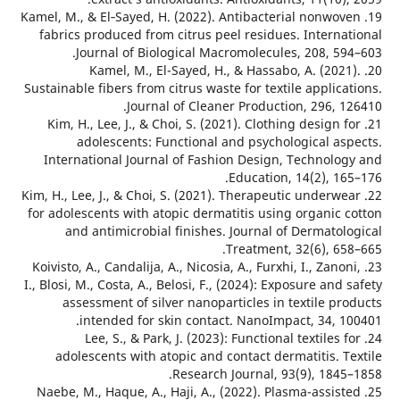
19. Kamel, M., & El‑Sayed, H. (2022). Antibacterial nonwo
fabrics produced from citrus peel residues. Interna
Journal of Biological Macromolecules, 208, 59
20. Kamel, M., El-Sayed, H., & Hassabo, A. (202
Sustainable fibers from citrus waste for textile applic
Journal of Cleaner Production, 296, 
21. Kim, H., Lee, J., & Choi, S. (2021). Clothing design 
adolescents: Functional and psychological as
International Journal of Fashion Design, Technolo
Education, 14(2), 1
22. Kim, H., Lee, J., & Choi, S. (2021). Therapeutic underw
for adolescents with atopic dermatitis using organic 
and antimicrobial finishes. Journal of Dermatol
Treatment, 32(6), 65
23. Koivisto, A., Candalija, A., Nicosia, A., Furxhi, I., Zano
I., Blosi, M., Costa, A., Belosi, F., (2024): Exposure and
assessment of silver nanoparticles in textile p
intended for skin contact. NanoImpact, 34, 1
24. Lee, S., & Park, J. (2023): Functional textiles 
adolescents with atopic and contact dermatitis. 
Research Journal, 93(9), 1845
25. Naebe, M., Haque, A., Haji, A., (2022). Plasma-assis