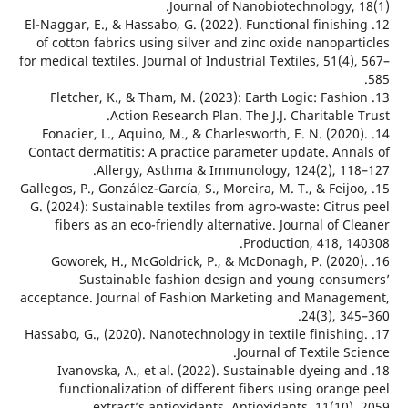
Journal of Nanobiotechnology, 
12. El-Naggar, E., & Hassabo, G. (2022). Functional finish
of cotton fabrics using silver and zinc oxide nanopa
for medical textiles. Journal of Industrial Textiles, 51(4
13. Fletcher, K., & Tham, M. (2023): Earth Logic: Fash
Action Research Plan. The J.J. Charitable
14. Fonacier, L., Aquino, M., & Charlesworth, E. N. (202
Contact dermatitis: A practice parameter update. Ann
Allergy, Asthma & Immunology, 124(2), 11
15. Gallegos, P., González-García, S., Moreira, M. T., & Feij
G. (2024): Sustainable textiles from agro-waste: Citr
fibers as an eco-friendly alternative. Journal of 
Production, 418, 1
16. Goworek, H., McGoldrick, P., & McDonagh, P. (202
Sustainable fashion design and young cons
acceptance. Journal of Fashion Marketing and Manag
24(3), 3
17. Hassabo, G., (2020). Nanotechnology in textile finishi
Journal of Textile S
18. Ivanovska, A., et al. (2022). Sustainable dyeing 
functionalization of different fibers using oran
extract’s antioxidants. Antioxidants, 11(10)