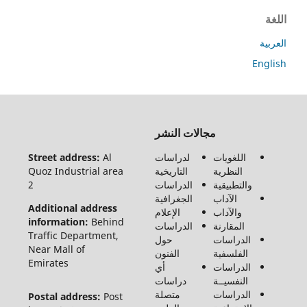
ة
En
جميع
مجالات النشر
الحقوق
محفوظة
اللغويات
لدراسات
Al
Street address:
لـ مجلة
النظرية
التاريخية
Quoz Industrial area
الفنون
والتطبيقية
الدراسات
2
والأدب
الآداب
الجغرافية
وعلوم
Additional address
والآداب
الإعلام
الإنسانيات
information:
Behind
المقارنة
الدراسات
والاجتماع
Traffic Department,
الدراسات
حول
©2026
Near Mall of
الفلسفية
الفنون
Emirates
الدراسات
أي
النفسيــة
دراسات
الدراسات
متصلة
Postal address:
Post