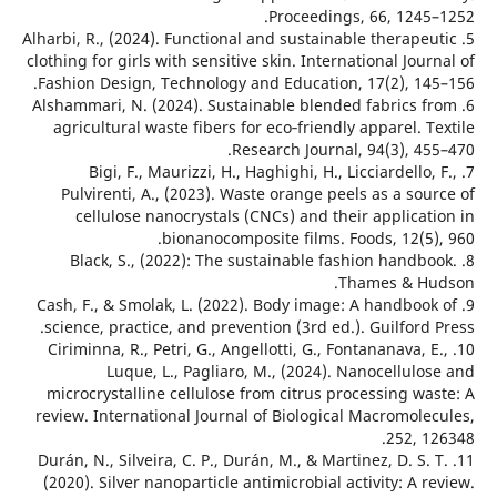
Proceedings, 66, 1245
5. Alharbi, R., (2024). Functional and sustainable therape
clothing for girls with sensitive skin. International Jou
Fashion Design, Technology and Education, 17(2), 14
6. Alshammari, N. (2024). Sustainable blended fabrics 
agricultural waste fibers for eco‑friendly apparel. 
Research Journal, 94(3), 4
7. Bigi, F., Maurizzi, H., Haghighi, H., Licciardello
Pulvirenti, A., (2023). Waste orange peels as a so
cellulose nanocrystals (CNCs) and their applica
bionanocomposite films. Foods, 12(5)
8. Black, S., (2022): The sustainable fashion handb
Thames & H
9. Cash, F., & Smolak, L. (2022). Body image: A handboo
science, practice, and prevention (3rd ed.). Guilford
10. Ciriminna, R., Petri, G., Angellotti, G., Fontananava, 
Luque, L., Pagliaro, M., (2024). Nanocellul
microcrystalline cellulose from citrus processing w
review. International Journal of Biological Macromole
252, 
11. Durán, N., Silveira, C. P., Durán, M., & Martinez, D. S.
(2020). Silver nanoparticle antimicrobial activity: A 