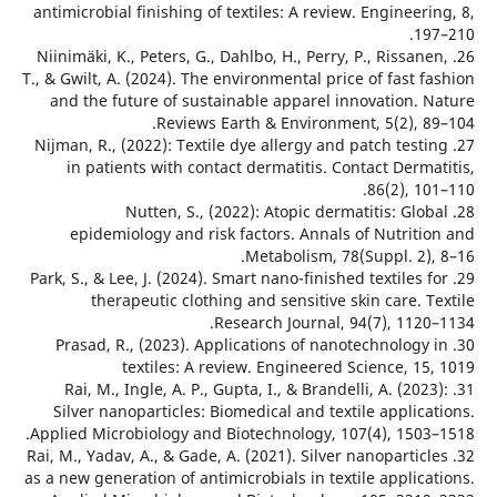
antimicrobial finishing of textiles: A review. Engineer
19
26. Niinimäki, K., Peters, G., Dahlbo, H., Perry, P., Rissan
T., & Gwilt, A. (2024). The environmental price of fast 
and the future of sustainable apparel innovation. 
Reviews Earth & Environment, 5(2), 8
27. Nijman, R., (2022): Textile dye allergy and patch test
in patients with contact dermatitis. Contact Derm
86(2), 1
28. Nutten, S., (2022): Atopic dermatitis: Glo
epidemiology and risk factors. Annals of Nutriti
Metabolism, 78(Suppl. 2),
29. Park, S., & Lee, J. (2024). Smart nano-finished textiles 
therapeutic clothing and sensitive skin care. 
Research Journal, 94(7), 1120
30. Prasad, R., (2023). Applications of nanotechnology
textiles: A review. Engineered Science, 1
31. Rai, M., Ingle, A. P., Gupta, I., & Brandelli, A. (202
Silver nanoparticles: Biomedical and textile applic
Applied Microbiology and Biotechnology, 107(4), 1503
32. Rai, M., Yadav, A., & Gade, A. (2021). Silver nanopartic
as a new generation of antimicrobials in textile applic