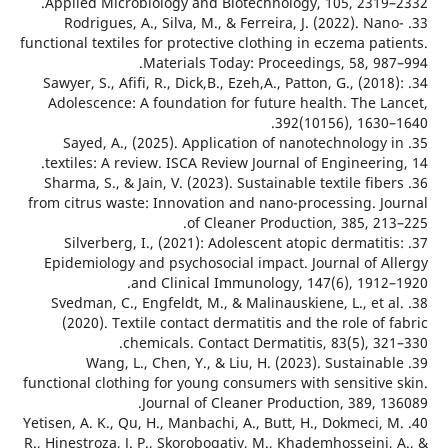
Applied Microbiology and Biotechnology, 105, 2319
33. Rodrigues, A., Silva, M., & Ferreira, J. (2022). Na
functional textiles for protective clothing in eczema pa
Materials Today: Proceedings, 58, 98
34. Sawyer, S., Afifi, R., Dick,B., Ezeh,A., Patton, G., (201
Adolescence: A foundation for future health. The L
392(10156), 1630
35. Sayed, A., (2025). Application of nanotechnology
textiles: A review. ISCA Review Journal of Engineeri
36. Sharma, S., & Jain, V. (2023). Sustainable textile fib
from citrus waste: Innovation and nano-processing. J
of Cleaner Production, 385, 21
37. Silverberg, I., (2021): Adolescent atopic dermatit
Epidemiology and psychosocial impact. Journal of A
and Clinical Immunology, 147(6), 1912
38. Svedman, C., Engfeldt, M., & Malinauskiene, L., et 
(2020). Textile contact dermatitis and the role of
chemicals. Contact Dermatitis, 83(5), 3
39. Wang, L., Chen, Y., & Liu, H. (2023). Sustaina
functional clothing for young consumers with sensitive
Journal of Cleaner Production, 389, 
40. Yetisen, A. K., Qu, H., Manbachi, A., Butt, H., Dokmeci,
R., Hinestroza, J. P., Skorobogatiy, M., Khademhosseini