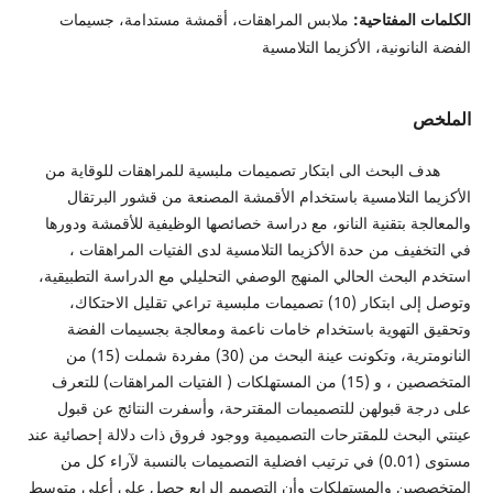
 المفتاحية:
ملابس المراهقات، أقمشة مستدامة، جسيمات
نانونية، الأكزيما التلامسية
ص
البحث الى ابتكار تصميمات ملبسية للمراهقات للوقاية من
ا التلامسية باستخدام الأقمشة المصنعة من قشور البرتقال
جة بتقنية النانو، مع دراسة خصائصها الوظيفية للأقمشة ودورها
فيف من حدة الأكزيما التلامسية لدى الفتيات المراهقات ،
البحث الحالي المنهج الوصفي التحليلي مع الدراسة التطبيقية،
وتوصل إلى ابتكار (10) تصميمات ملبسية تراعي تقليل الاحتكاك،
التهوية باستخدام خامات ناعمة ومعالجة بجسيمات الفضة
النانومترية، وتكونت عينة البحث من (30) مفردة شملت (15) من
المتخصصين ، و (15) من المستهلكات ( الفتيات المراهقات) للتعرف
ة قبولهن للتصميمات المقترحة، وأسفرت النتائج عن قبول
لبحث للمقترحات التصميمية ووجود فروق ذات دلالة إحصائية عند
مستوى (0.01) في ترتيب افضلية التصميمات بالنسبة لآراء كل من
صين والمستهلكات وأن التصميم الرابع حصل على أعلى متوسط