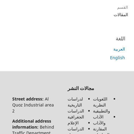
ت
ة
En
جميع
مجالات النشر
الحقوق
محفوظة
اللغويات
لدراسات
Al
Street address:
لـ مجلة
النظرية
التاريخية
Quoz Industrial area
الفنون
والتطبيقية
الدراسات
2
والأدب
الآداب
الجغرافية
وعلوم
Additional address
والآداب
الإعلام
الإنسانيات
information:
Behind
المقارنة
الدراسات
والاجتماع
Traffic Department,