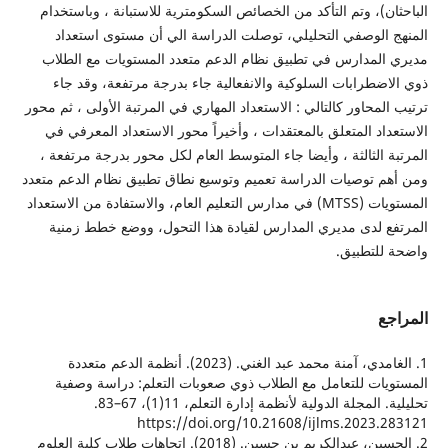
ن)، وتم التأكد من الخصائص السكومترية للاستبانة ، وباستخدام
الوصفي التحليلي، توصلت الدراسة الي أن مستوى استعداد
لمدارس في تطبيق نظام الدعم متعدد المستويات مع الطلاب
ضطرابات السلوكية والانفعالية جاء بدرجة مرتفعة، وقد جاء
لمحاور كالتالي : الاستعداد المهاري في المرتبة الأولى ، ثم محور
اد المتعلق بالمعتقدات ، وأخيراً محور الاستعداد المعرفي في
 الثالثة ، وأيضا جاء المتوسط العام لكل محور بدرجة مرتفعة ،
 توصيات الدراسة تعميم وتوسيع نطاق تطبيق نظام الدعم متعدد
المستويات (MTSS) في مدارس التعليم العام، والاستفادة من الاستعداد
 لدى مديري المدارس لقيادة هذا التحول، ووضع خطط زمنية
لتطبيق.
ع
1. الغامدي، آمنة محمد عبد الغني. (2023). أنظمة الدعم متعددة
ات للتعامل مع الطلاب ذوي صعوبات التعلم: دراسة وصفية
تحليلية. المجلة الدولية لأنظمة إدارة التعلم، 11(1)، 67–83.
https://doi.org/10.21608/ijlms.2023.
2. الحسين، عبدالكريم بن حسين. (2018). اتجاهات طلاب كلية العلوم