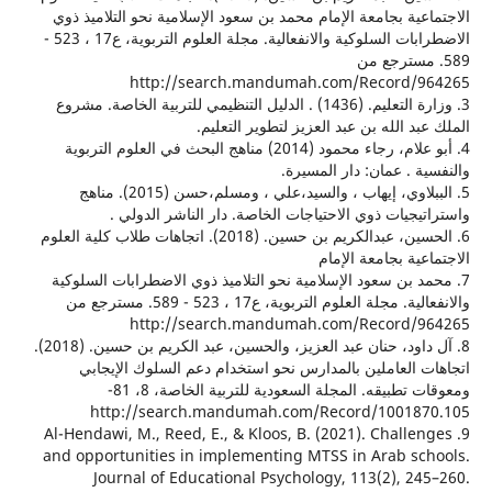
عية بجامعة الإمام محمد بن سعود الإسلامية نحو التلاميذ ذوي
الاضطرابات السلوكية والانفعالية. مجلة العلوم التربوية، ع17 ، 523 -
. مسترجع من
http://search.mandumah.com/Record/
3. وزارة التعليم. (1436) . الدليل التنظيمي للتربية الخاصة. مشروع
د الله بن عبد العزيز لتطوير التعليم.
4. أبو علام، رجاء محمود (2014) مناهج البحث في العلوم التربوية
ة . عمان: دار المسيرة.
5. الببلاوي، إيهاب ، والسيد،علي ، ومسلم،حسن (2015). مناهج
يجيات ذوي الاحتياجات الخاصة. دار الناشر الدولي .
6. الحسين، عبدالكريم بن حسين. (2018). اتجاهات طلاب كلية العلوم
عية بجامعة الإمام
د بن سعود الإسلامية نحو التلاميذ ذوي الاضطرابات السلوكية
والانفعالية. مجلة العلوم التربوية، ع17 ، 523 - 589. مسترجع من
http://search.mandumah.com/Record/
8. آل داود، حنان عبد العزيز، والحسين، عبد الكريم بن حسين. (2018).
 العاملين بالمدارس نحو استخدام دعم السلوك الإيجابي
ومعوقات تطبيقه. المجلة السعودية للتربية الخاصة، 8، 81-
9. Al-Hendawi, M., Reed, E., & Kloos, B. (2021). Challe
and opportunities in implementing MTSS in Arab sc
Journal of Educational Psychology, 113(2), 24