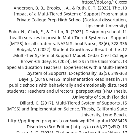
https://doi.org/
10. Andersen, B. B., Brooks, J. A., & Ruth, E. T. (2023). 
Impact of a Multi-Tiered System of Support Progra
Private College Prep High School (Doctoral disser
Lipscomb Unive
11. Bobo, N., Clark, E., & Griffin, R. (2023). Designing sch
health services to provide Multi-Tiered Systems of S
(MTSS) for all students. NASN School Nurse, 38(6), 32
12. Bobyak, V. (2022). Student Growth as a Result of 
Multi-Tier System of Support Model. Cedar Crest Co
13. Brown-Chidsey, R. (2024). MTSS in the Classro
Special Education Teachers’ Experiences with a Multi-
System of Supports. Exceptionality, 32(5), 3
14. Daye, J. (2019). MTSS implementation Readiness
public schools with behaviorally and emotionally dis
students: Teachers and Directors' perspectives (PhD T
University of South Fl
15. Dillard, C. (2017). Multi-Tiered System of Suppo
(MTSS) and Implementation Science. Thesis, California
University, Long 
http://pqdtopen.proquest.com/#viewpdf?dispub=10
17. Drake, A. D. (2024). Challenges Teachers Face W