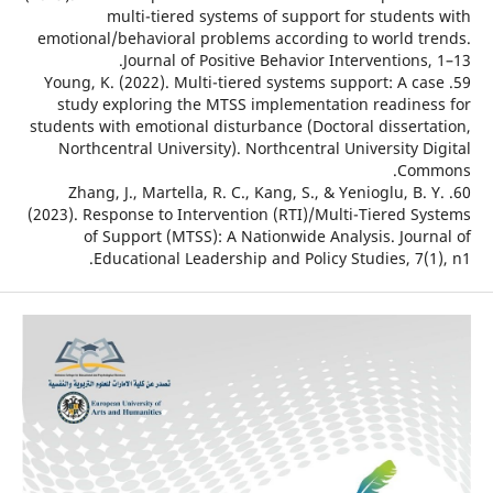
multi-tiered systems of support for student
emotional/behavioral problems according to world t
Journal of Positive Behavior Interventions
59. Young, K. (2022). Multi-tiered systems support: A c
study exploring the MTSS implementation readine
students with emotional disturbance (Doctoral dissert
Northcentral University). Northcentral University 
Com
60. Zhang, J., Martella, R. C., Kang, S., & Yenioglu, B.
(2023). Response to Intervention (RTI)/Multi-Tiered S
of Support (MTSS): A Nationwide Analysis. Jour
Educational Leadership and Policy Studies, 7(