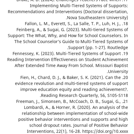
Implementing Multi-Tiered Systems of Sup
Recommendations and Interventions (Doctoral dissert
Nova Southeastern Univer
18. Fallon, L. M., Everett, S., La Salle, T. P., Luh, H. 
Feinberg, A., & Sugai, G. (2023). Multi-tiered Sys
Support: The What, Why, and How for School Counselo
The School Counselor’s Guide to Multi-Tiered Syst
Support (pp. 1-27). Rou
19. Fennessey, K. (2023). Multi-Tiered Systems of Supp
Reading Intervention Effectiveness on Student Achie
After Extended Time Away From School. Missouri B
Univ
20. Fien, H., Chard, D. J., & Baker, S. K. (2021). Can 
evidence revolution and multi‐tiered systems of s
improve education equity and reading achieve
Reading Research Quarterly, 56, S105
21. Freeman, J., Simonsen, B., McCoach, D. B., Sugai, 
Lombardi, A., & Horner, R. (2020). An analysis
relationship between implementation of schoo
positive behavior interventions and supports an
school dropout rates. Journal of Positive B
Interventions, 22(1), 16-28. https://doi.org/