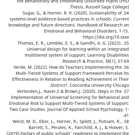
the Behaviorally and Emotionally Disturbed Pupil
Thesis, Russell Sage Co
54. Sugai, G., & Horner, R. R. (2020). Sustainability
systems-level evidence-based practices in schools: C
knowledge and future directions. Handbook of Resea
Emotional and Behavioral Disorders,
https://doi.org/
55. Thomas, E. R., Lembke, E. S., & Gandhi, A. G. (202
Universal design for learning within an inte
multitiered system of support. Learning Disab
Research & Practice, 38(1),
56. Verde, M. (2022). How do Teachers Implementing 
Multi-Tiered Systems of Support Framework Percei
Effectiveness in Relation to Reading Achievement in
District?. Concordia University C
57. Verlenden,J., Naser,S & Brown,J. (2020). Steps in 
Implementation of Universal Screening for Behavior
Emotional Risk to Support Multi-Tiered Systems of Su
Two Case Studies. Journal Of Applied School Psycholo
58. Weist, M. D., Eber, L., Horner, R., Splett, J., Putnam, 
Barrett, S., Perales, K., Fairchild, A. J., & Hoo
(2019).Factors of public schools' readiness to impleme