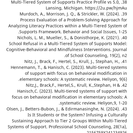
38. Multi-Tiered System of Supports Practice Profile vs 5
Lansing, Michigan. https://2u.pw
39. Murdoch, A., Morrison, J. Q., & Strickler, W. (202
Process Evaluation of a Problem-Solving Approa
Analyzing Literacy Practices within a Multi-Tiered Sy
Supports Framework. Behavior and Social Issues,
40. Nichols, L. M., Mueller, S., & Donisthorpe, K. (202
School Refusal in a Multi-Tiered System of Supports 
Cognitive-Behavioral and Mindfulness Interventions. J
of School Counseling, 19(
41. Nitz, J., Brack, F., Hertel, S., Krull, J., Stephan, 
Hennemann, T., & Hanisch, C. (2023). Multi-tiered s
of support with focus on behavioral modificat
elementary schools: A systematic review. Heliyon
42. Nitz,J., Brack,F., Hertel,S., Krull, K.,Stephan, 
Hanisch,C. (2023). Multi-tiered systems of suppor
focus on behavioral modification in elementary scho
systematic review. Heliyon,9
43. Olsen, J., Betters-Bubon, J., & Edirmanasinghe, N. (202
Is It Students or the System? Infusing a Cul
Sustaining Approach to Tier 2 Groups Within Multi-
Systems of Support. Professional School Counseling, 2
2156759X2412