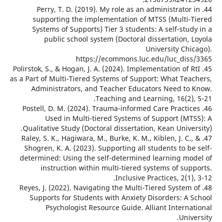
44. Perry, T. D. (2019). My role as an administrator
supporting the implementation of MTSS (Multi-
Systems of Supports) Tier 3 students: A self-stu
public school system (Doctoral dissertation,
University Chi
https://ecommons.luc.edu/luc_dis
45. Polirstok, S., & Hogan, J. A. (2024). Implementation of 
as a Part of Multi-Tiered Systems of Support: What Tea
Administrators, and Teacher Educators Need to
Teaching and Learning, 16(2),
46. Postell, D. M. (2024). Trauma-informed Care Practi
Used in Multi-tiered Systems of Support (MT
Qualitative Study (Doctoral dissertation, Kean Unive
47. Raley, S. K., Hagiwara, M., Burke, K. M., Kiblen, J. C.
Shogren, K. A. (2023). Supporting all students to b
determined: Using the self-determined learning mo
instruction within multi-tiered systems of su
Inclusive Practices, 2(1)
48. Reyes, J. (2022). Navigating the Multi-Tiered System
Supports for Students with Anxiety Disorders: A 
Psychologist Resource Guide. Alliant Interna
Univ