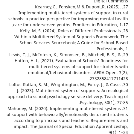
Digital C
27. Kearney,C., Fensken,M & Dupont,R. (202
Implementing multi-tiered systems of support in
schools: a practice perspective for improving mental 
care for underserved youths. Frontiers in Education
28. Kelly, M. S. (2024). Roles of Different Profession
Within a Multitiered System of Supports Framewor
School Services Sourcebook: A Guide for School
Profession
29. Lewis, T. J., McIntosh, K., Simonsen, B., Mitchell, B. S.
Hatton, H. L. (2021). Evaluation of Schools' Readin
multi-tiered systems of support for student
emotional/behavioral disorders. AERA Open,
23328584177
30. Loftus-Rattan, S. M., Wrightington, M., Furey, J., & Ca
J. (2023). Multi-tiered system of supports: An eco
approach to school psychology service delivery. Teach
Psychology, 50(1),
31. Mahoney, M. (2020). Implementing multi-tiered syst
of support with behaviorally/emotionally disturbed st
according to principals and teachers: Requiremen
impact. The Journal of Special Education Apprentic
9(1)