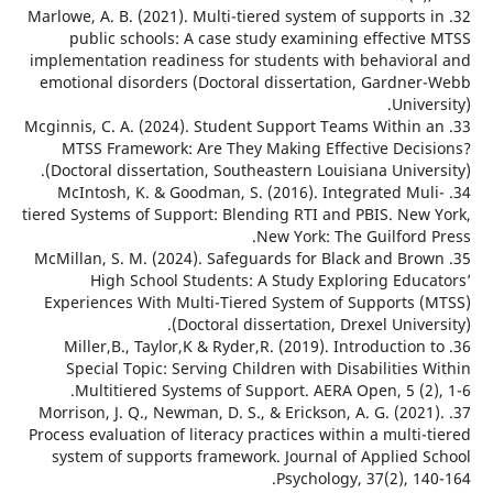
32. Marlowe, A. B. (2021). Multi-tiered system of supports
public schools: A case study examining effectiv
implementation readiness for students with behavior
emotional disorders (Doctoral dissertation, Gardne
Unive
33. Mcginnis, C. A. (2024). Student Support Teams Within
MTSS Framework: Are They Making Effective Deci
(Doctoral dissertation, Southeastern Louisiana Unive
34. McIntosh, K. & Goodman, S. (2016). Integrated Mu
tiered Systems of Support: Blending RTI and PBIS. New
New York: The Guilford 
35. McMillan, S. M. (2024). Safeguards for Black and Br
High School Students: A Study Exploring Educ
Experiences With Multi-Tiered System of Supports 
(Doctoral dissertation, Drexel Unive
36. Miller,B., Taylor,K & Ryder,R. (2019). Introduction
Special Topic: Serving Children with Disabilities
Multitiered Systems of Support. AERA Open, 5 (2
37. Morrison, J. Q., Newman, D. S., & Erickson, A. G. (202
Process evaluation of literacy practices within a multi
system of supports framework. Journal of Applied 
Psychology, 37(2), 1