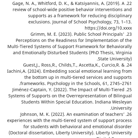
22. Gage, N. A., Whitford, D. K., & Katsiyannis, A. (2019)
review of school-wide positive behavior interventio
supports as a framework for reducing discip
exclusions. Journal of School Psychology, 73
https://doi.org/
23. Grimm, M. E. (2023). Public School Principa
Perceptions on the Readiness for Implementation 
Multi-Tiered Systems of Support Framework for Behavi
and Emotionally Disturbed Students (PhD Thesis, Vi
State Unive
24. Guest,J., Ross,R., Childs,T., Ascetta,K., Curcio,R
Iachini,A. (2024). Embedding social emotional learnin
the bottom up in multi‐tiered services and su
frameworks. Psychology in the Schools, 61, 2745
25. Jiménez-Captain, Y. (2022). The Impact of Multi-Tie
Systems of Supports on the Overrepresentation of Bil
Students Within Special Education. Indiana We
Univ
26. Johnson, M. K. (2022). An examination of teache
experiences with the multi-tiered system of support p
for students with behavioral and emotional di
(Doctoral dissertation, Liberty University). Liberty Uni