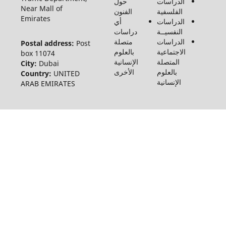
الدراسات
حول
©2026
Near Mall of
الفلسفية
الفنون
Emirates
الدراسات
أي
النفسيــة
دراسات
الدراسات
متصلة
Postal address:
Post
الاجتماعية
بالعلوم
box 11074
المتصلة
الإنسانية
City:
Dubai
بالعلوم
الأخرى
Country:
UNITED
الإنسانية
ARAB EMIRATES