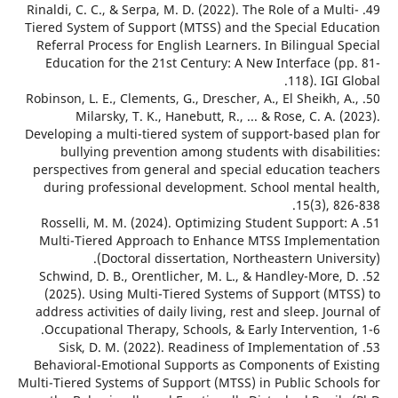
49. Rinaldi, C. C., & Serpa, M. D. (2022). The Role of a Mul
Tiered System of Support (MTSS) and the Special Edu
Referral Process for English Learners. In Bilingual 
Education for the 21st Century: A New Interface (p
118). IGI 
50. Robinson, L. E., Clements, G., Drescher, A., El Sheikh, 
Milarsky, T. K., Hanebutt, R., ... & Rose, C. A. 
Developing a multi-tiered system of support-based pl
bullying prevention among students with disabil
perspectives from general and special education te
during professional development. School mental h
15(3), 8
51. Rosselli, M. M. (2024). Optimizing Student Support
Multi-Tiered Approach to Enhance MTSS Implemen
(Doctoral dissertation, Northeastern Unive
52. Schwind, D. B., Orentlicher, M. L., & Handley-More,
(2025). Using Multi-Tiered Systems of Support (MT
address activities of daily living, rest and sleep. Jou
Occupational Therapy, Schools, & Early Interventio
53. Sisk, D. M. (2022). Readiness of Implementation
Behavioral-Emotional Supports as Components of Ex
Multi-Tiered Systems of Support (MTSS) in Public Schoo