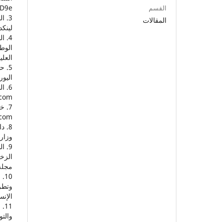
ID9e
القسم
المقالات
لينكد ان، /pulse/%D9%8
الوط
العليا./www.google.jo/booksr
اليورو
com/
com/
وزارة
الزخا
مجلة ا
وتطر
الإنساني
والتو