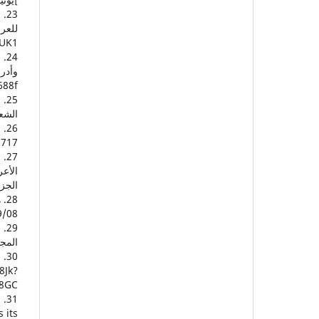
PUK1
وأدرج
688f
الشعب
2717
الأع
الجزائري،
/08/
المجلة 
d
8Jk?
s8GC
,
 its