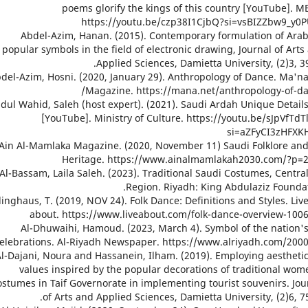
poems glorify the kings of this country [YouTube]. M
https://youtu.be/czp38I1CjbQ?si=vsBIZZbw9_y0
32. Abdel-Azim, Hanan. (2015). Contemporary formulation of Ara
popular symbols in the field of electronic drawing, Journal of Arts
Applied Sciences, Damietta University, (2)3, 39
. Abdel-Azim, Hosni. (2020, January 29). Anthropology of Dance. Ma'n
Magazine. https://mana.net/anthropology-of-da
. Abdul Wahid, Saleh (host expert). (2021). Saudi Ardah Unique Detail
[YouTube]. Ministry of Culture. https://youtu.be/sJpVfTdT
si=aZFyCI3zHFXK
35. Ain Al-Mamlaka Magazine. (2020, November 11) Saudi Folklore an
Heritage. https://www.ainalmamlakah2030.com/?p=
36. Al-Bassam, Laila Saleh. (2023). Traditional Saudi Costumes, Centra
Region. Riyadh: King Abdulaziz Foundat
 Bedinghaus, T. (2019, NOV 24). Folk Dance: Definitions and Styles. Liv
about. https://www.liveabout.com/folk-dance-overview-100
38. Al-Dhuwaihi, Hamoud. (2023, March 4). Symbol of the nation'
elebrations. Al-Riyadh Newspaper. https://www.alriyadh.com/200
9. Al-Dajani, Noura and Hassanein, Ilham. (2019). Employing aestheti
values inspired by the popular decorations of traditional wom
ostumes in Taif Governorate in implementing tourist souvenirs. Jou
of Arts and Applied Sciences, Damietta University, (2)6, 75