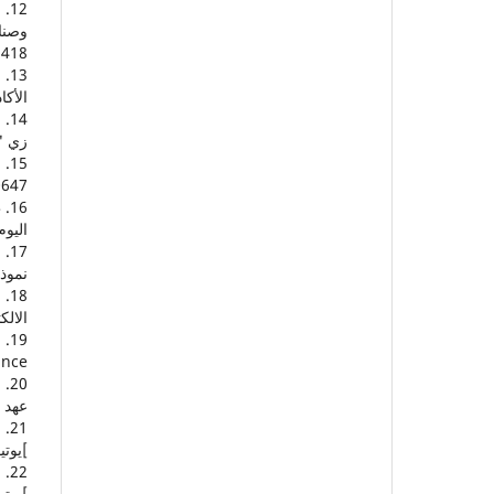
وصناع
1418
الأكا
زي "الع
0647
اليوم السعو
نموذجً
الالك
nce/
عهد ال
]يوتيوب[. وزار
]يوتيوب[. وزار