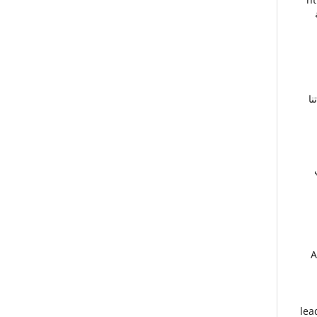
ة
نا
3
lea