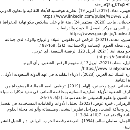
si=_bQSq_KTxjXH
3. الجهني، معاذ. (2019، أكتوبر 19). نظرية هوفستيد للأبعاد الثقافية والتعاون الدولي
https://www.linkedin.com
4. الحجيلان، ماجد. (2020، سبتمبر 24). مئة عام على سايكس بيكو نهاية الجغرافي
ن العربي. مركز الفيصل للبحوث والدراسات
https:/
5. حسين، محمد. (2021). الرقص في طقوس الميلاد والزواج والوفاة لدى جماعة
با. مجلة العلوم الإنسانية والاجتماعية، 2(2)، 168-188.
6. الحوامدة، آية. (2021، ابريل 23). الرقصة الشعبية. آي عربي.
https://e3arabi.
7. خليل، سعاد. (2021، ابريل13 ). مفهوم الرقص الشعبي. رأي اليوم.
https://www.raialyoum.
8. دارة الملك عبد العزيز. (2023)، الازياء التقليدية في عهد الدولة السعودية الأولى،
 الثقافة.
9. الدعجاني، نورة وحسنين، إلهام. (2019). توظيف القيم الجمالية المستوحاة من
رف الشعبية للأزياء التقليدية النسائية بمحافظة الطائف في تنفيذ تذكارات سياحي
لفنون والعلوم التطبيقي جامعة دمياط، (2)6، 75-86.
10. الزهراني، خيرة عوض. (2023). تحليل الأدوات والخامات المستخدمة في تفصيل
يز وحياكة البشت، ومراحل تطريز البشت، ومسمياته وألوانه. مجلة العلوم
ة والاجتماعية، 7(10)، 94-113.
11. الجمل، سلمان سالم. (1994). العرضة رقصة الحرب. الرياض: دار الشبل للنشر
زيع.