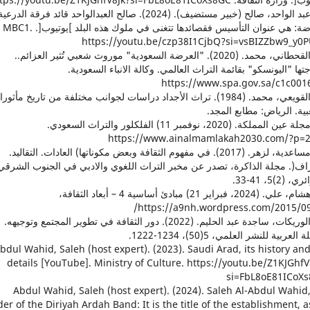
23. عبد الواحد، صالح (خبير مستضيف). (2024). صالح العبدالواحد قائد فرقة الدرعي
للعرضة: هي عنوان التأسيس فقصائدها تتغنى في ملوك هذه البلد ]يوتيوب[. MBC1.
https://youtu.be/czp38I1CjbQ?si=vsBIZZbw9_y0
24. القحطاني، محمد. (2020). "العرضة السعودية" موروث شعبي تُثير العزائم..
تها "اليونسكو" بقائمة التراث العالمي. وكالة الانباء السعودية.
https://www.spa.gov.sa/c1c001
25. القويعي، محمد. (1984). تراث الأجداد دراسات لجوانب مختلفة من تاريخ مأثورات
ية. الرياض: مطابع المجد.
26. مجلة عين المملكة. (2020، نوفمبر 11) الفلكلور والتراث السعودي.
https://www.ainalmamlakah2030.com/?p=
27. مساعدية، لزهر. (2017). في مفهوم الثقافة وبعض مكوناتها) العادات. التقاليد.
راف(. مجلة الذاكرة، تصدر عن مخبر التراث اللغوي والادبي في الجنوب الشرقي
 (2)5، 41-33.
28. هشام، علي. (2024، فبراير 21) مبادئ أساسية 4 – أبعاد الثقافة،
https://a9nh.wordpress.com/2015/09
29. الوريكات، ساجدة عبد الحليم. (2022). دور الثقافة في تطوير المجتمع وتوجيهه.
العربية للنشر العلمي، 5(50)، 1234-1222.
0. Abdul Wahid, Saleh (host expert). (2023). Saudi Arad, its history an
details [YouTube]. Ministry of Culture. https://youtu.be/Z1KJGhfV
si=FbL8oE81ICoX
31. Abdul Wahid, Saleh (host expert). (2024). Saleh Al-Abdul Wahid
der of the Diriyah Ardah Band: It is the title of the establishment, as