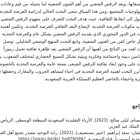
معاتها، ويعد الرقص الشعبي من أهم الفنون الشعبية لما يحمله من قيم وعادات
يولوجيات المجتمع، ومن هذا السياق سعى البحث الحالي لدراسة العرضة النجدية
ول الى ابعادها الثقافية، حيث هدف البحث للتعرف على مفهوم الرقص الشعبي،
د مكونات العرضة النجدية، لإيضاح البعد الثقافي للعرضة النجدية. وتكمن أهمية
ث في الدور المحوري الذي يقدمه الرقص الشعبي بشكل عام والعرضة النجدية
 خاص كفن من الفنون الشعبية. واتبع البحث المنهج الوصفي التحليلي. توصل
 لعدد من النتائج من أهمها أن الرقص الشعبي يعد ظاهرة ثقافية تحمل رموزاً
مين دينية واجتماعية وفكرية وبيئية تشكل النسيج الحضاري لمختلف الشعوب، و
ث على وجود ابعاد ثقافية للرقص الشبعى بصفة عامة والعرضة النجدية بالخصو
أبرز البحث اهمية العرضة النجدية في احياء لمشاهد الحروب والمعارك وحفظها 
رة واحتفاء بالحاضر العظيم للمملكة العربية السعودية.
اجع
1. البسام، ليلى صالح. (2023). الأزياء التقليدية السعودية المنطقة الوسطى. الرياض:
الملك عبد العزيز.
2. الثنيان، سعد إبراهيم. (خبير مستضيف). (2022). راية التوحيد مصدر تجمع أ
السعودية ]يوتيوب[. قناة السعودية. https://youtu.be/kU_hq8ZNSP4?