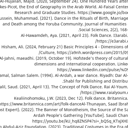
40. Al-Hujailan, Majid. (2020, September 24). One Hundred Years afte
kes-Picot, the End of Geography in the Arab World. Al-Faisal Center
Research and Graduate Studies. https://www.google.jo/bo
1. Hussein, Muhammad. (2021). Dance in the Rituals of Birth, Marriag
and Death among the Yoruba Community. Journal of Humanities
Social Sciences, 2(2), 168-
42. Al-Hawamdeh, Aya. (2021, April 23). Folk Dance. I3arabi
https://e3arabi.
43. Hisham, Ali. (2024, February 21) Basic Principles 4 - Dimensions o
Culture, https://a9nh.wordpress.com/2015/09
44. Al-Jahni, maeadhi. (2019, October 19). Hofstede's theory of cultura
dimensions and international cooperation. Linke
https://www.linkedin.com/pulse/%
 Al-Jamal, Salman Salem. (1994). Al-Ardah, a war dance. Riyadh: Dar Al
Shabl for Publishing and Distribut
 Khalil, Saud. (2021, April 13). The Concept of Folk Dance. Rai Al-Youm
https://www.raialyoum.
47. Kealiinohomoku, J.W. (2023, Dec 12). Folk dance. Britannica
https://www.britannica.com/art/folk-danceAl-Thunayan, Saad Ibra
ost Expert). (2022). The Banner of Monotheism, the Source of the S
Ardah People’s Gathering [YouTube]. Saudi Chan
https://youtu.be/kU_hq8ZNSP4?si=_bQSq_KTxjXH
 King Abdul-Aziz Foundation. (2023), Traditional Costumes in the Era o