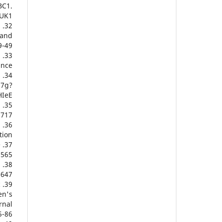
BC1.
PUK1
b
 and
-49.
a
nce/
s
l7g?
HIeE
d
2717
l
ion.
e
6565
s
0647
c
en's
rnal
-86.