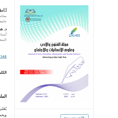
أ.أح
محاضر
جامعة
د. شذ
أستاذ
السع
1348
الكلم
الم
يُعَت
ويحم