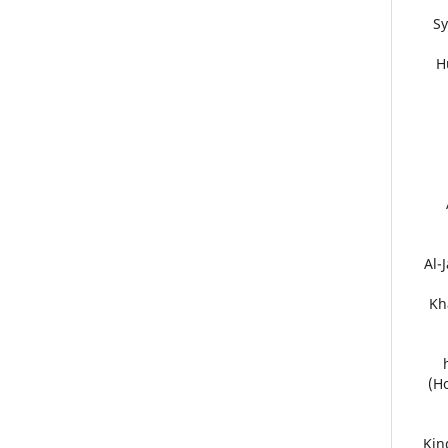
Sy
4
45.
46.
(H
48.