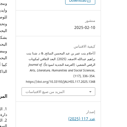
التنزيلات
Download
ومجت
وايد
للوص
منشور
وتحدي
2025-02-10
البح
بشكل
البحث
كيفية الاقتباس
ومضا
أ.أحلام بنت عمر بن عبد المحسن السائح, & د. شذا بنت
البح
براهيم عبدالله الاصقه. (2025). البعد الثقافي لمكونات
كما 
الرقص الشعبي: (العرضة النجدية انموذجاً).
Journal of
Arts, Literature, Humanities and Social Sciences
,
الذاك
(117), 336–354.
https://doi.org/10.33193/JALHSS.117.2025.1348
المزيد من صيغ الاقتباسات
المر
إصدار
دارة 
عدد 117 (2025)