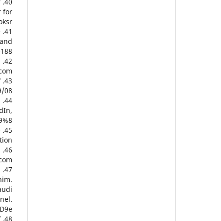
r
 for
oksr
e
 and
188.
.
com/
f
/08/
l
dIn,
D9%8
-
ion.
.
com/
.
him.
audi
nel.
ID9e
f