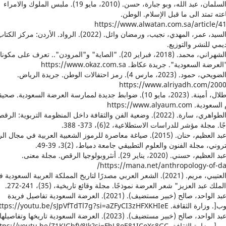
12. السلمان، عبد الله، وبو جبارة، حسن. (2010، مايو 19). ملبس الملوك والامراء
ته تمتد الى ما قبل الإسلام. الوطن.
https://www.alwatan.com.sa/article/4
13. السيد، عمر، المهدي، نجيب، ورمضان وائل. (2022). الرواد. الأردن: مركز الكت
ديمي للنشر والتوزيع.
14. الشهراني، محمد. (2018، فبراير 20). "الصاية" و"المرودن".. تعرف على مكو
رضة السعودية". جريدة عكاظ. https://www.okaz.com.sa
15. الضويحي، حمود. (2023، مارس 4). رمز احتفالات الوطن. جريدة الرياض.
https://www.alriyadh.com/200
16. طلال، أمينة. (2023، مايو 10). ضوابط جديدة لممارسة العرضة السعودية. صحي
دية. https://www.alyaum.com
17. الطواهري، سارة. (2022). وضعية الفن والثقافة داخل المنظومة التربوية: الرق
ا. مجلة مؤشر للدراسات الاستطلاعية، 2(6)، 373- 388.
18. عبد العظيم، حنان. (2015). صياغة معاصرة للرموز الشعبية العربية في مجال 
تروني، مجلة الفنون والعلوم التطبيقي جامعة دمياط، (2)3، 39-49.
19. عبد العظيم، حسني. (2020، يناير 29). أنثروبولوجيا الرقص. مجلة معنى.
https://mana.net/anthropology-of-da
20. العتيبي، مريم. (2021). الشعر العربي مصدرًا لتاريخ المملكة العربية السعودية
ملك عبد العزيز" شعر العرضة نموذجًا. مجلة وقائع تاريخية، (35)، 241-272.
21. عبد الواحد، صالح (خبير مستضيف). (2021). العرضة السعودية تفاصيل فريدة
ة الثقافة. https://youtu.be/sJpVfTdTl7g?si=aZFyCI3zHFXKHIeE
22. عبد الواحد، صالح (خبير مستضيف). (2023). العرضة السعودية تاريخها وتفاصيلها
ة الثقافة. https://youtu.be/Z1KJGhfV8Jk?si=FbL8oE81ICoXs8GC