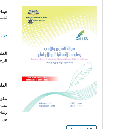
هيفاء
قسم ا
1232
الكلم
الزخ
الم
تتكون
تتسم 
وثقاف
في حي