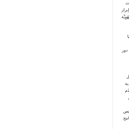
اث
براز
يَّة
 دور
ل
ية
فيها، من خلال تحليل أربعة إعلانات سياحية نفّذتها الهيئة السعودية للسياحة عام 2020م
لنص
امج