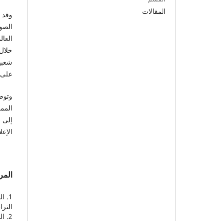
المقالات
وقد ت
الصو
العال
خلال 
شعبية
على 
وتوصي
المم
إلى ا
الإعل
المر
الترا
2. البيطار، نديم. (2002). حدود الهُوِيَّة القومية: نقد عام. بيروت: بيسان للنشر والتوزيع.