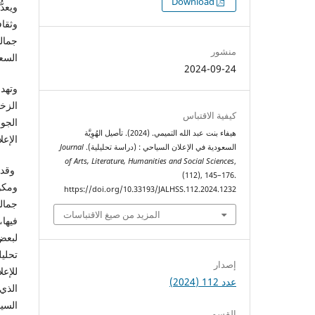
التنزيلات
Download
ويعدّ
وثقاف
جمالي
منشور
السعو
2024-09-24
وتهدف
الزخ
كيفية الاقتباس
الجوا
هيفاء بنت عبد الله التميمي. (2024). تأصيل الهُوِيَّة
الإعل
السعودية في الإعلان السياحي : (دراسة تحليلية).
Journal
of Arts, Literature, Humanities and Social Sciences
,
وقد ا
(112), 145–176.
ومكون
https://doi.org/10.33193/JALHSS.112.2024.1232
جمالي
المزيد من صيغ الاقتباسات
لبعض 
تحليل
إصدار
للإعل
عدد 112 (2024)
الذي
السي
القسم