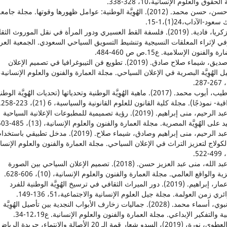
لحقوق والعلوم الإنسانية،10، 328-338.
15. حسن، حسن محمد. (2012). الهُوِيَّة الوطنية: عوامل ظهورها وقوتها. مجلة جامع
عود-الآداب،24(1)،1-15.
16. زكريا، فادية. (2019). فلسفة القط العسيري ودور المرأة في نقل الموروث الث
ي لإثراء المعلقات النسيجية وتنشيط التسويق السياحي السعودي. الجمعية العرب
 والفنون الإسلامية. ع15.ص ص 460-484.
17. صديق، شيماء صلاح صادق. (2019). تطويع فن التيبوغرافيا في تصميم الإعلان
ل الهُوِيَّة البصرية في الإعلان السياحي. مجلة العمارة والفنون والعلوم الإنسانية،
18. طيب، أيوب محمد. (2017). ماهية الهُوِيَّة الوطنية وتحدياتها (تحديات الهُوِيَّة الوط
ية- نموذجًا). مجلة كلية القانون للعلوم القانونية والسياسية، 6 (21)، 223-258.
19. عبد الرحيم، منى إبراهيم. (2019). رؤية تصميمية للمطبوعات الإعلانية السياحية
د على الهُوِيَّة المصرية. مجلة العمارة والفنون والعلوم الإنسانية، (13)، 485-503.
20. عبد الرحيم، منى إبراهيم وصادق، شيماء صلاح. (2019). مدخل تطبيقي باستخد
كولاج لتعزيز التراث في الإعلان السياحي. مجلة العمارة والفنون والعلوم الإنسان
21. عبد الله، منى عبد العزيز حسن. (2018). تصميم الإعلان السياحي بين الصورة
ة والواقع العالمي. مجلة العمارة والفنون والعلوم الإنسانية، (10)، 606-628.
22. عمار، إبراهيم. (2019). دور الميراث الثقافي في ترسيخ الهُوِيَّة الوطنية للفرد
ري زمن العولمة. مجلة جيل العلوم الإنسانية والاجتماعية،51، 136-149.
23. نبوي، أسماء محمد. (2028). جماليات زخارف الأبواب النجدية بين تأصيل الهُوِيَّة
ية والتفكير الإبداعي. مجلة العمارة والفنون والعلوم الإنسانية. ع12،19-34.
24. العطوي، نورة، (2019)، السدو شعار قمة الـ 20 الأصالة والانتماء، جريدة الريا