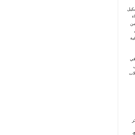
شكيل
ء
من
ية
في
لات
كز