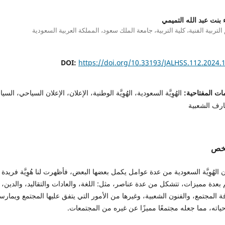
 بنت عبد الله التميمي
لتربية الفنية، كلية التربية، جامعة الملك سعود، المملكة العربية السعودية
DOI:
https://doi.org/10.33193/JALHSS.112.2024.
ات المفتاحية:
الهُوِيَّة السعودية، الهُوِيَّة الوطنية، الإعلان، الإعلان السياحي، السي
ارف الشعبية
لخص
 الهُوِيَّة السعودية من عدة عوامل يكمل بعضها البعض، فأظهرت لنا هُوِيَّة فريدة
بعدة مميزات، تتشكل من عدة عناصر، مثل: اللغة، والعادات والتقاليد، والدين،
ة المجتمع، والفنون الشعبية، وغيرها من الأمور التي يتفق عليها المجتمع ويمارس
اته، مما جعله مجتمعًا مميزًا عن غيره من المجتمعات.