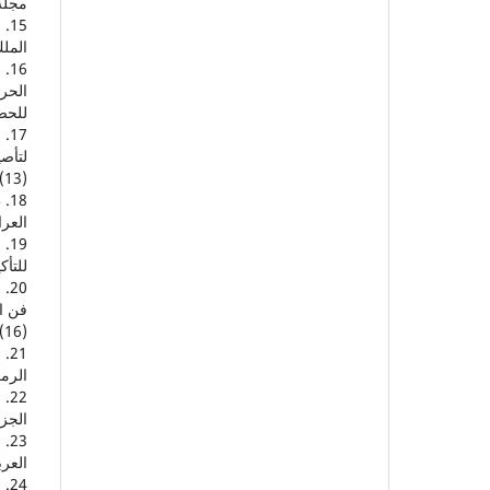
مجلة ا
الملك س
الحرف
للحضارة
لتأصي
(13)، 267-287.
العراق
للتأكي
فن ال
(16)، 499-522.
الرمزي
الجزائ
العرب