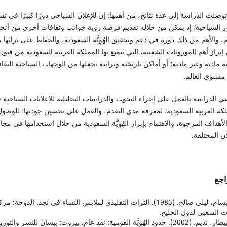
وصلت الدراسة إلى عدة نتائج، من أهمها: إن للإعلان السياحي دورًا كبيرًا في ت
ر السياحية؛ إذ يمكن من خلاله تقديم فرصة رؤية جوانب وثقافات أخرى من أنحا
م، والأهم من ذلك دوره في دعم وتحقيق الهُوِيَّة السعودية، والحفاظ على تراثها 
إبراز أهم الموروثات الشعبية، التي تتمتع بها المملكة العربية السعودية من فنون
 مادية وغير مادية؛ أو أماكن تاريخية وتراثية تجعلها من الوجهات السياحية الثقاف
مستوى العالم.
 الدراسة بالعمل على إجراء البحوث والدراسات التحليلية للإعلانات السياحية 
لكة العربية السعودية؛ لمعرفة مدى التقدم، والعمل على تحسين جودتها؛ للوصول
لأهداف المرجوة، والاهتمام بإبراز الهُوِيَّة السعودية من خلال استخدامها في مجا
ان المختلفة.
اجع
1. البسام، ليلى صالح. (1985). التراث التقليدي لملابس النساء في نجد. الدوحة: مر
ث الشعبي لدول الخليج.