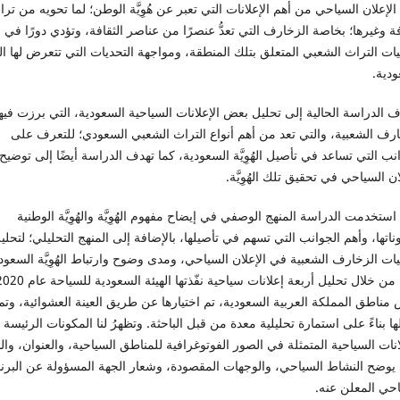
ُ الإعلان السياحي من أهم الإعلانات التي تعبر عن هُوِيَّة الوطن؛ لما تحويه من تر
ة وغيرها؛ بخاصة الزخارف التي تعدُّ عنصرًا من عناصر الثقافة، وتؤدي دورًا في إ
ات التراث الشعبي المتعلق بتلك المنطقة، ومواجهة التحديات التي تتعرض لها الهُوِ
دية.
 الدراسة الحالية إلى تحليل بعض الإعلانات السياحية السعودية، التي برزت فيها
ارف الشعبية، والتي تعد من أهم أنواع التراث الشعبي السعودي؛ للتعرف على
نب التي تساعد في تأصيل الهُوِيَّة السعودية، كما تهدف الدراسة أيضًا إلى توضيح
ان السياحي في تحقيق تلك الهُوِيَّة.
ستخدمت الدراسة المنهج الوصفي في إيضاح مفهوم الهُوِيَّة والهُوِيَّة الوطنية
اتها، وأهم الجوانب التي تسهم في تأصيلها، بالإضافة إلى المنهج التحليلي؛ لتحلي
ات الزخارف الشعبية في الإعلان السياحي، ومدى وضوح وارتباط الهُوِيَّة السعود
مناطق المملكة العربية السعودية، تم اختيارها عن طريق العينة العشوائية، وتم
ها بناءً على استمارة تحليلية معدة من قبل الباحثة. وتظهرُ لنا المكونات الرئيسة
انات السياحية المتمثلة في الصور الفوتوغرافية للمناطق السياحية، والعنوان، وا
 يوضح النشاط السياحي، والوجهات المقصودة، وشعار الجهة المسؤولة عن البرن
احي المعلن عنه.