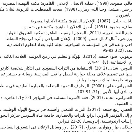
4. جرجس، ميشيل وحنا الله، رمزي. (1998). معجم المصطلحات التربوية. لبنان: 
 ناشرون.
8. البرزنجي، آمال كمال حسن. (2009). الإعلان السياحي وأثره في نجاح النشاط
حي والفندقي في المؤسسات السياحية. مجلة كلية بغداد للعلوم الاقتصادية
22)، 83-95.
9. الترهوني، ضوء خليفة. (2015). الهُوِيَّة والتعليم في زمن العولمة: العلاقة الغائب
الاجتماعية، (8)، 41-64.
10. الدوس، شذى. (2012). الاستفادة من التراث السعودي في ابتكار شخصية كارتو
يفها في تصميم غلاف مجلة حوارية لطفل ما قبل المدرسة. رسالة ماجستير غير
رة، جامعة الملك سعود، الرياض.
11. الشهراني، علي. (2000). الزخارف الشعبية المتعلقة بالعمارة التقليدية في منط
ادي أبها الأدبي. ع31. 91-107.
12. العمراني، محمد. (2001). فقه الأسرة المسلمة في المهاجر 1-2 ج1. الق
 العلمية.
13. الغفير، ربيع جمعة. (2017). التراث الشعبي وأهميته في ترسيخ الهُوِيَّة الوطنية
 إلى المؤتمر الدولي الرابع للتراث والحضارة، جامعة قناة السويس-مركز البحو
سات الإندونيسية، إندونيسيا، 20-22 فبراير.
14. جيلالي، بهاز وهواري، معراج. (2017). دور وسائل الإعلان في التسويق السياحي.