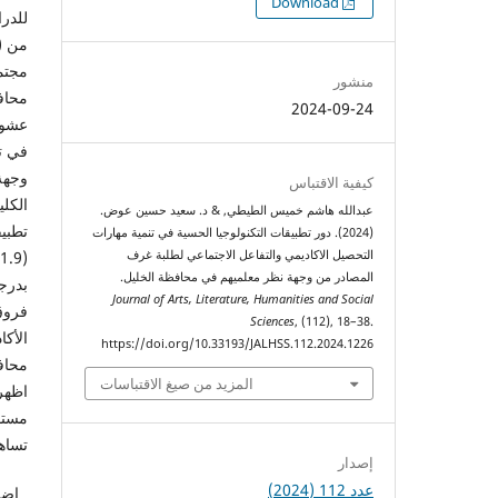
التنزيلات
Download
للدرا
منشور
2024-09-24
عشوائ
في ت
وجهة
كيفية الاقتباس
عبدالله هاشم خميس الطيطي, & د. سعيد حسين عوض.
تطبيق
(2024). دور تطبيقات التكنولوجيا الحسية في تنمية مهارات
التحصيل الاكاديمي والتفاعل الاجتماعي لطلبة غرف
المصادر من وجهة نظر معلميهم في محافظة الخليل.
Journal of Arts, Literature, Humanities and Social
فروق 
Sciences
, (112), 18–38.
الأك
https://doi.org/10.33193/JALHSS.112.2024.1226
محاف
المزيد من صيغ الاقتباسات
اظهرت
مستو
تساه
إصدار
عدد 112 (2024)
اضاف