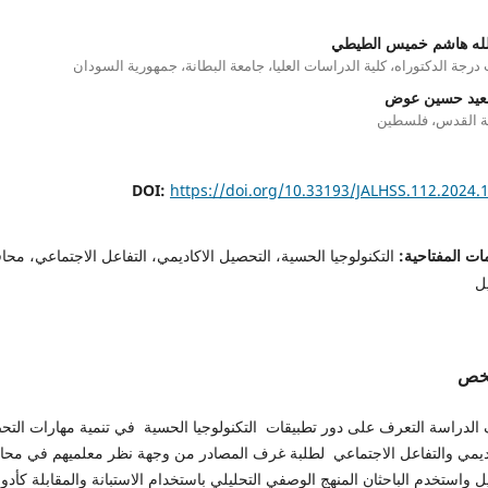
لله هاشم خميس الطيطي
درجة الدكتوراه، كلية الدراسات العليا، جامعة البطانة، جمهورية السودان
عيد حسين عوض
ة القدس، فلسطين
DOI:
https://doi.org/10.33193/JALHSS.112.2024.
ات المفتاحية:
التكنولوجيا الحسية، التحصيل الاكاديمي، التفاعل الاجتماعي، محا
ل
لخص
الدراسة التعرف على دور تطبيقات التكنولوجيا الحسية في تنمية مهارات التح
اديمي والتفاعل الاجتماعي لطلبة غرف المصادر من وجهة نظر معلميهم في محا
ل واستخدم الباحثان المنهج الوصفي التحليلي باستخدام الاستبانة والمقابلة كأدو