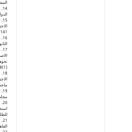
المش
الدولي
141- 176.
الثانو
الاص
8(1).‏
الاجت
ماجس
مجلد البحث الع
استخ
للطل
القاه