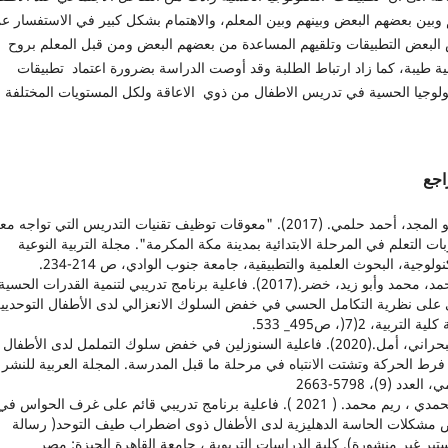
 وبين بعضهم البعض وبينهم وبين المعلم، والاهتمام بشكل كبير في الاستفسار ع
البعض التطبيقات وتلقيهم المساعدة من بعضهم البعض ومن قبل المعلم بروح
ية طيبة، كما زاد ارتباط الطلبة وقد أوصت الدراسة بضرورة اعتماد تطبيقات
نولوجيا الحسية في تدريس الاطفال من ذوي الاعاقة ولكل المستويات المختلفة .
اجع
1. أبو المجد، أحمد حلمي. (2017). "معوقات توظيف تقنيات التدريس التي تواجه
ت التعلم في المرحلة الابتدائية بمدينة مكة المكرمة". مجلة التربية النوعية
نولوجية، البحوث العلمية والتطبيقية، جامعة جنوب الوادي، ص 214-234.
2. أحمد، محمد وأبو زيد، خضر.(2017). فاعلية برنامج تدريبي لتنمية القدرات الحسية
 على نظرية التكامل الحسي في خفض السلوك الانعزالي لدى الأطفال التوحديي
 التربية، 2(7(، ص495_ 533.
3. البحراني، أمل.(2020). فاعلية السنوزلين في خفض سلوك التململ لدى الأطفا
فرط الحركة وتشتت الانتباه في مرحلة ما قبل المدرسة. المجلة العربية للنشر
لعدد (9)، 5798-2663
4. الحمدي ، ريم محمد. ( 2021 ). فاعلية برنامج تدريبي قائم على غرف الحواس في
مشكلات الحاسة الدهليزية لدى الأطفال ذوى اضطراب طيف التوحد( رسالة
ير غير منشورة). كلية الدراسات التربوية ، جامعة القاهرة الجيزة: مصر