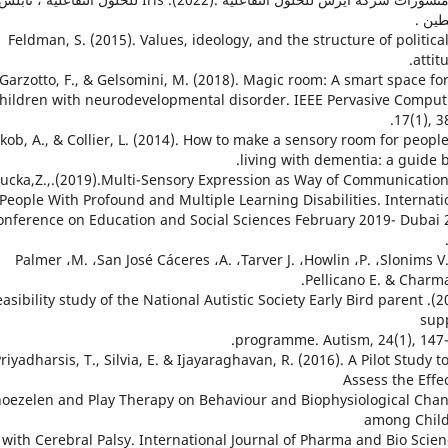
ين .
23. Feldman, S. (2015). Values, ideology, and the structure of politica
attit
24. Garzotto, F., & Gelsomini, M. (2018). Magic room: A smart space fo
hildren with neurodevelopmental disorder. IEEE Pervasive Comput
, 38-48.‏
5. Jakob, A., & Collier, L. (2014). How to make a sensory room for peopl
living with dementia: a guide .‏
6. Lucka,Z.,.(2019).Multi-Sensory Expression as Way of Communicatio
 People With Profound and Multiple Learning Disabilities. Internati
onference on Education and Social Sciences February 2019- Dubai 
27. Palmer ،M. ،San José Cáceres ،A. ،Tarver J. ،Howlin ،P. ،Slonims V
Pellicano E. & Charma
020). Feasibility study of the National Autistic Society Early Bird parent
sup
programme. Autism, 24(1), 147-
8. Priyadharsis, T., Silvia, E. & Ijayaraghavan, R. (2016). A Pilot Study t
Assess the Effec
oezelen and Play Therapy on Behaviour and Biophysiological Cha
among Chil
with Cerebral Palsy. International Journal of Pharma and Bio Scien