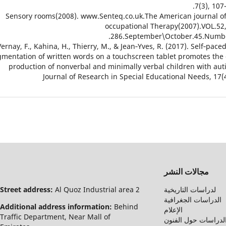
7(3), 107
29. Sensory rooms(2008). www.Senteq.co.uk.The American journal o
occupational Therapy(2007).VOL.52
286.September\October.45.Numbe
30. Vernay, F., Kahina, H., Thierry, M., & Jean‐Yves, R. (2017). Self‐pace
mentation of written words on a touchscreen tablet promotes the 
production of nonverbal and minimally verbal children with aut
Journal of Research in Special Educational Needs, 17(4
مجالات النشر
لدراسات التاريخية
Al Quoz Industrial area 2
Street address:
الدراسات الجغرافية
Additional address information:
Behind
الإعلام
Traffic Department, Near Mall of
لدراسات حول الفنون