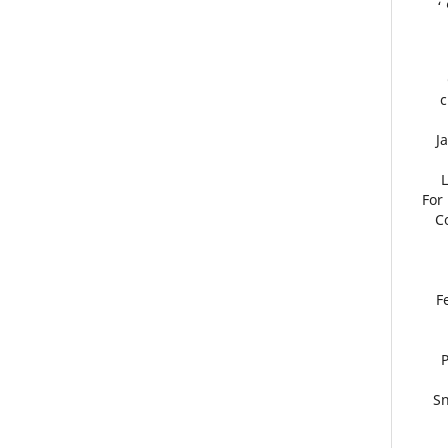
c
2
2
For
C
(2
2
Sn