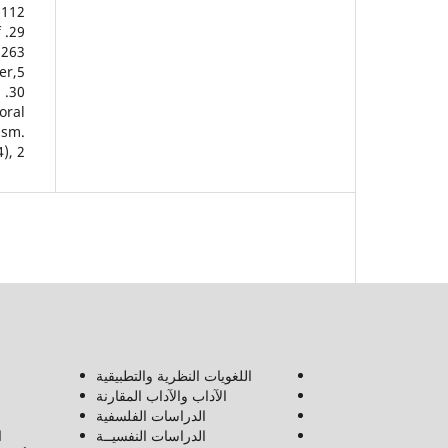
-112.
f
,263
r,5.
d
oral
ism.
), 2
اللغويات النظرية والتطبيقية
الآداب والآداب المقارنة
الدراسات الفلسفية
الدراسات النفسيــة
ا