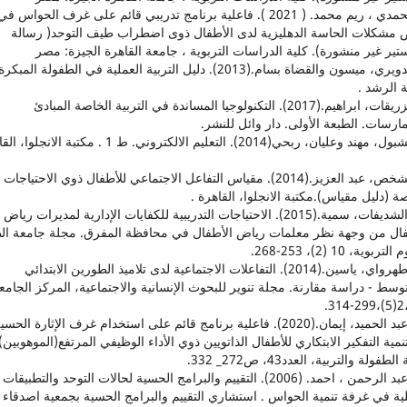
5. الحمدي ، ريم محمد. ( 2021 ). فاعلية برنامج تدريبي قائم على غرف الحواس في
مشكلات الحاسة الدهليزية لدى الأطفال ذوى اضطراب طيف التوحد( رسالة
ير غير منشورة). كلية الدراسات التربوية ، جامعة القاهرة الجيزة: مصر
6. الدويري، ميسون والقضاة بسام.(2013). دليل التربية العملية في الطفولة المبكرة
 الرشد .
7. الزريقات، ابراهيم.(2017). التكنولوجيا المساندة في التربية الخاصة المبادئ
ارسات. الطبعة الأولى. دار وائل للنشر.
8. الشبول، مهند وعليان، ربحي(2014). التعليم الالكتروني. ط 1 . مكتبة الا
9. الشخص، عبد العزيز.(2014). مقياس التفاعل الاجتماعي للأطفال ذوي الاحتياجات
ة (دليل مقياس).مكتبة الانجلوا، القاهرة .
10. الشديفات، سمية.(2015). الاحتياجات التدريبية للكفايات الإدارية لمديرات رياض
فال من وجهة نظر معلمات رياض الأطفال في محافظة المفرق. مجلة جامعة الط
تربوية، 10 (2)، 253-268.
11. طهرواي، ياسين.(2014). التفاعلات الاجتماعية لدى تلاميذ الطورين الابتدائي
وسط - دراسة مقارنة. مجلة تنوير للبحوث الإنسانية والاجتماعية، المركز الجام
.
12. عبد الحميد، إيمان.(2020). فاعلية برنامج قائم على استخدام غرف الإثارة الحسي
مية التفكير الابتكاري للأطفال الذاتويين ذوي الأداء الوظيفي المرتفع(الموهوبين)
طفولة والتربية، العدد43، ص272_ 332.
13. عبد الرحمن ، احمد. (2006). التقييم والبرامج الحسية لحالات التوحد والتطبيقات
ية في غرفة تنمية الحواس . استشاري التقييم والبرامج الحسية بجمعية اصدقاء ا