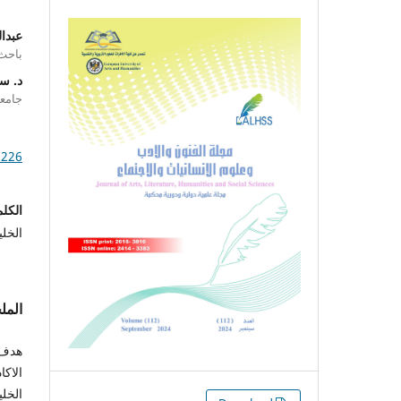
عبدا
باحث 
د. س
جامع
1226
الكلم
الخلي
الم
هدف 
الاك
الخلي