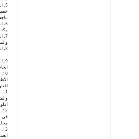
خفض 
ماجست
مكتبة
والمم
.
الخاص
الأط
للعلوم ال
والمت
آفلو،2(5)،299-314
في تن
مجلة ال
العمل