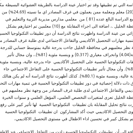
سة التي تم تطبيقها وقد تم اختيار عينة الدراسة بالطريقة العشوائية البسيطة م
من (20) معلم ومعلمة ممن يعملون في غرف المصادر اي ما نسيته (24.69%) من
مجتمع الدراسة البالع عدده (81 ) من معلمي مدارس مديرية التربية والتعليم في
محافظة الخليل .، اضافة الى اجراء المقابلة مع (10) معلمين تم اختيارهم بشكل
ي من عينة الدراسة واظهرت نتائج الدراسة أن دور تطبيقات التكنولوجيا الحسي
نمية مهارات التحصيل الأكاديمي والتفاعل الاجتماعي لدى طلبة غرف المصادر م
 نظر معلميهم في محافظة الخليل جاءت بدرجة عالية بمتوسط حسابي للدرجة
الكلية(4.04) وانحراف معياري (0.317) و وبنسبة مئوية (81%).، وان مجال تأثير
ات التكنولوجيا الحسية على التحصيل الأكاديمي جاء بدرجة عالية، وبنسبة مئوية
(81.9%). وأن مجال تأثير تطبيقات التكنولوجيا الحسية على التفاعل الاجتماعي جاء
بدرجة عالية، وبنسبة مئوية (80.1%). كذلك أظهرت نتائج الدراسة أنه لم يكن هنالك
ذات دلالة إحصائية في دور تطبيقات التكنولوجيا الحسية في تنمية مهارات الت
اديمي والتفاعل الاجتماعي لدى طلبة غرف المصادر من وجهة نظر معلميهم في
ظة الخليل تعزى لمتغيرات التخصص العلمي، المؤهل العلمي و سنوات الخبرة ك
 نتائج تحليل المقابلة بان تطبيقات التكنولوجيا الحسية لها تأثير كبير على رفع
ى التحصيل الاكاديمي حيث أكد المشاركون ان تطبيقات التكنولوجيا الحسية
م بشكل كبير في تحسين اداء الاطفال في مستوى التحصيل الاكاديمي،
ة الى أن تطبيقات التكنولوجيا الحسية زادت من التفاعل الاجتماعي عند الاطف