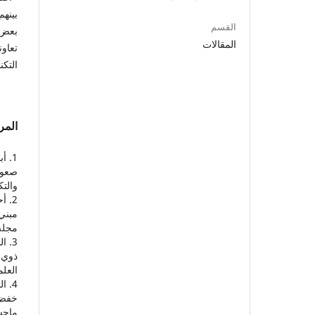
بينهم
القسم
بعض 
المقالات
تعاون
التك
المر
صعوبا
والتك
مبني
مجلة كلية
ذوي 
العلمي، ا
خفض 
ماجست