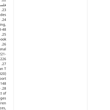
فلسط
l
udes.
r
ing,
17(1)
e
book
n
onal
221-
226.
.
n T.
port
148.
o
t of
nges
dren
ces,