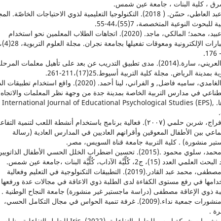
رق ، كلية البنات ، جامعة عين شمس.
14. عبد العاطي، حسّن. ( 2018). التكنولوجيا التعليمية لذوي الاحتياجات الخاصّة. ال
ة للبحوث النوعية المتخصصة، 7(55)،44-55.
15. عبيد، محمد؛ المالكي، ماجد. (2020). اتجاهات الطلاب المعلمين نحو استخدام
الاختبارات الإلكترونية ومعوقات تفعيلها بجامعة نجران. مجلة العلوم التربوية
16. العريني، سارة.(2014). مدى تطبيق التدريب عن بعد على تأهيل معلمات المرحل
ية بمدينة الرياض. مجلة کلية التربية أسيوط.25(17)،211-261.
17. الغامدي، ساميه فاضل, و الفراني، لينا أحمد. (2020). واقع استخدام تطبي
طناعي في مدارس التربية الخاصة بمدينة جدة من وجهة نظر المعلمات والاتجاه
نحوها. International Journal of Educational Psychological Studies (EPS),
18. فراج، شربن حلمي (۲۰۰۷). فعالية برنامج باستخدام أنشطة اللعب لتنمية التفا
ماعي بين الأطفال المعوقين وأقرانهم العاديين في المدارس العادية (رسالة
تير منشورة) . كلية التربية جامعة قناة السويس، مصر.
19. محمد، سلوي محمود .(2015). تحسين اضطراب الخلل الحسي الأطفال الذاتويي
لمي العدد (15)، ج2، كُلِّيَّة الآداب، كُلِّيَّة البنات ،جامعة عين شمس.
20. مصطفى، محمد عبد القادر.(2019). التطبيقات التكنولوجية في التعليم وفعالية
دامها في رفع مستوى الكفاءة لدى الطلبة ذوي الاعاقة في مجالات عدة ورفعها
بة ذوي الإعاقة مصطفى (دراسة ماجستير غير منشورة) جامعة النجاح الوطنية .
21. منشورات جمعية نداء.(2009). غرفة تنمية الحواس في مجال التكامل الحسي،
رة .
22. منشورات شركة ايرس للحلول التفاعلية .(2022). Iris للحلول التفاعلية ، نا