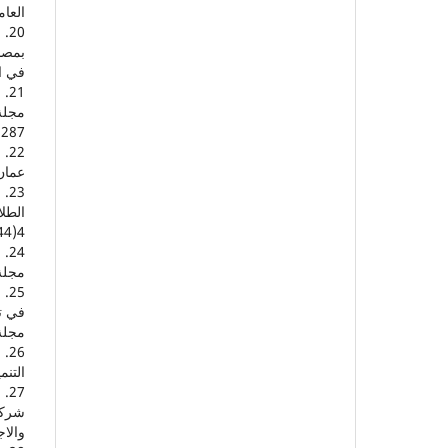
العامة، 4(11
بمصال
في العل
287.
عمان:
الطلا
4(44)، 1-18.
مجلة ا
مجلة البا
التنمي
والاجتماعي