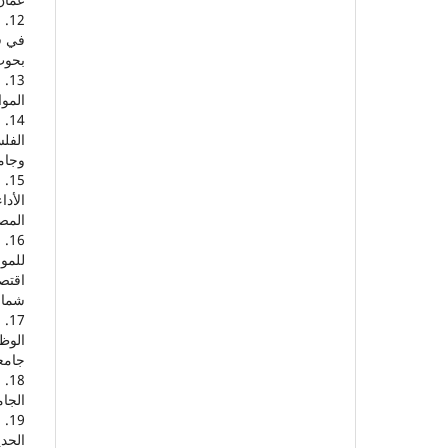
في قط
بحوث
الموا
الفل
وجامع
الأدا
المصرف
للموا
اقتص
شمال إفري
الوظي
جامعة
الجام
الحدي