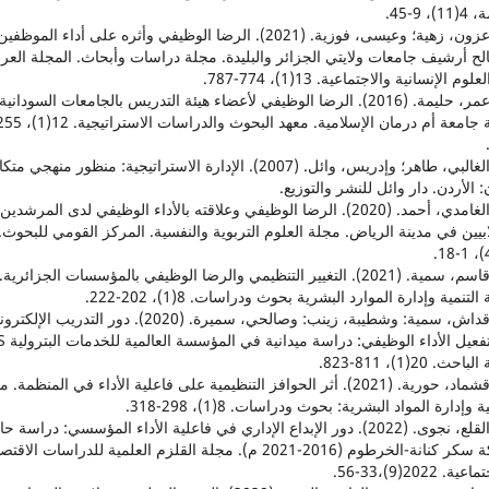
)، 9-45.
20. عزون، زهية؛ وعيسى، فوزية. (2021). الرضا الوظيفي وأثره على أداء الموظفين
ح أرشيف جامعات ولايتي الجزائر والبليدة. مجلة دراسات وأبحاث. المجلة العرب
وم الإنسانية والاجتماعية. 13(1)، 774-787.
21. عمر، حليمة. (2016). الرضا الوظيفي لأعضاء هيئة التدريس بالجامعات السودانية
22. الغالبي، طاهر؛ وإدريس، وائل. (2007). الإدارة الاستراتيجية: منظور منهجي 
 الأردن. دار وائل للنشر والتوزيع.
23. الغامدي، أحمد. (2020). الرضا الوظيفي وعلاقته بالأداء الوظيفي لدى المرشدين
بيين في مدينة الرياض. مجلة العلوم التربوية والنفسية. المركز القومي للبحوث.
24. قاسم، سمية. (2021). التغيير التنظيمي والرضا الوظيفي بالمؤسسات الجزائرية.
لتنمية وإدارة الموارد البشرية بحوث ودراسات. 8(1)، 202-222.
25. قداش، سمية: وشطيبة، زينب: وصالحي، سميرة. (2020). دور التدريب الإل
حث. 20(1)، 811-823.
26. قشماد، حورية. (2021). أثر الحوافز التنظيمية على فاعلية الأداء في المنظمة.
ة وإدارة المواد البشرية: بحوث ودراسات. 8(1)، 298-318.
27. القلع، نجوى. (2022). دور الإبداع الإداري في فاعلية الأداء المؤسسي: دراسة حا
شركة سكر كنانة-الخرطوم (2016-2021 م). مجلة القلزم العلمية للدراسات الاق
ة. 2022(9)،33-56.