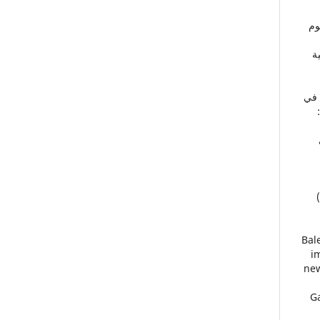
وم
ية
ملين في
:
43.
i
new
4