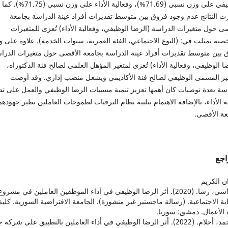
الوظيفي على وزن نسبي (71.69%)، وفعالية الأداء على وزن نسبي (71.75%). كما
ت النتائج عدم وجود فروق بين متوسط تقديرات أفراد عينة الدراسة بجامعة
ى حول متغيرات الدراسة (الرضا الوظيفي، وفعالية الأداء) تُعزى للمتغيرات
ية تمثلت في: (النوع الاجتماعي، الفئة العمرية، سنوات الخدمة). علاوة على و
 بين متوسط تقديرات أفراد عينة الدراسة بجامعة الأقصى حول متغيرات الدرا
ا الوظيفي، وفعالية الأداء) تُعزى لمتغير المؤهل العلمي لصالح فئة الدكتوراه،
ير المسمى الوظيفي لصالح فئة الأكاديمي ويشغل منصب إداري. وقد أوصت
اسة بعدة توصيات كان أهمها تعزيز تنمية مسببات الرضا الوظيفي والعمل على ت
ة الأداء، بالإضافة الاهتمام بتلبية نظام الترقيات لطموحات العاملين نظير جهودهم
عة الأقصى.
اجع
ن الكريم
1. أتاسي، رشا. (2020). أثر الرضا الوظيفي في أداء الموظفين العاملين في مشروع
ية الاجتماعية. (رسالة ماجستير غير منشورة). الجامعة الافتراضية السورية. كلية
 الأعمال. دمشق: سوريا.
2. أحمد، أحلام. (2022). أثر الرضا الوظيفي في أداء العاملين بالتطبيق على شركة 