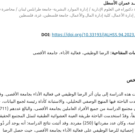
ــد عمران الأسطل
 دكتوراه في العلوم الإدارية / إدارة الموارد البشرية- جامعة طرابلس لبنان / محاضرة 
دارة الأعمال، كلية إدارة المال والأعمال، جامعة فلسطين، غزة، فلسطين
DOI:
https://doi.org/10.33193/JALHSS.94.2023
ات المفتاحية:
الرضا الوظيفي، فعالية الأداء، جامعة الأقصى
لخص
هذه الدراسة إلى بيان أثر الرضا الوظيفي في فعالية الأداء بجامعة الأقصى. وق
ت الباحثة فيها المنهج الوصفي التحليلي، والاستبانة كأداة رئيسة لجمع البيانات،
ً، وقدّ استخدمت الباحثة طريقة العينة العشوائية الطبقية لتمثل المجتمع الحقي
للدراسة، وكان عدد مفرداتها (250) مفردة. وقد أثبتت نتائج الدراسة: أنه يوجد أثر ذُو
ة إحصائية للرضا الوظيفي على فعالية الأداء بجامعة الأقصى، حيث حصل الرضا