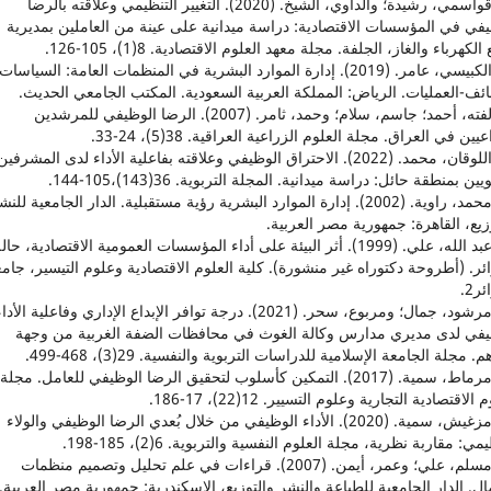
28. قواسمي، رشيدة؛ والداوي، الشيخ. (2020). التغيير التنظيمي وعلاقته بالرضا
يفي في المؤسسات الاقتصادية: دراسة ميدانية على عينة من العاملين بمديرية
الكهرباء والغاز، الجلفة. مجلة معهد العلوم الاقتصادية. 8(1)، 105-126.
29. الكبيسي، عامر. (2019). إدارة الموارد البشرية في المنظمات العامة: السياسات
ئف-العمليات. الرياض: المملكة العربية السعودية. المكتب الجامعي الحديث.
30. لفته، أحمد؛ جاسم، سلام؛ وحمد، ثامر. (2007). الرضا الوظيفي للمرشدين
يين في العراق. مجلة العلوم الزراعية العراقية. 38(5)، 24-33.
31. اللوقان، محمد. (2022). الاحتراق الوظيفي وعلاقته بفاعلية الأداء لدى المشرفين
يين بمنطقة حائل: دراسة ميدانية. المجلة التربوية. 36(143)،105-144.
32. محمد، راوية. (2002). إدارة الموارد البشرية رؤية مستقبلية. الدار الجامعية للن
زيع، القاهرة: جمهورية مصر العربية.
33. عبد الله، علي. (1999). أثر البيئة على أداء المؤسسات العمومية الاقتصادية، حال
ئر. (أطروحة دكتوراه غير منشورة). كلية العلوم الاقتصادية وعلوم التيسير، جام
ر2.
34. مرشود، جمال؛ ومربوع، سحر. (2021). درجة توافر الإبداع الإداري وفاعلية الأدا
يفي لدى مديري مدارس وكالة الغوث في محافظات الضفة الغربية من وجهة
 مجلة الجامعة الإسلامية للدراسات التربوية والنفسية. 29(3)، 468-499.
35. مرماط، سمية. (2017). التمكين كأسلوب لتحقيق الرضا الوظيفي للعامل. مجلة
الاقتصادية التجارية وعلوم التسيير. 12(22)، 17-186.
36. مزغيش، سمية. (2020). الأداء الوظيفي من خلال بُعدي الرضا الوظيفي والولاء
مي: مقاربة نظرية، مجلة العلوم النفسية والتربوية. 6(2)، 185-198.
37. مسلم، علي؛ وعمر، أيمن. (2007). قراءات في علم تحليل وتصميم منظمات
ال. الدار الجامعية للطباعة والنشر والتوزيع، الإسكندرية: جمهورية مصر العربية.