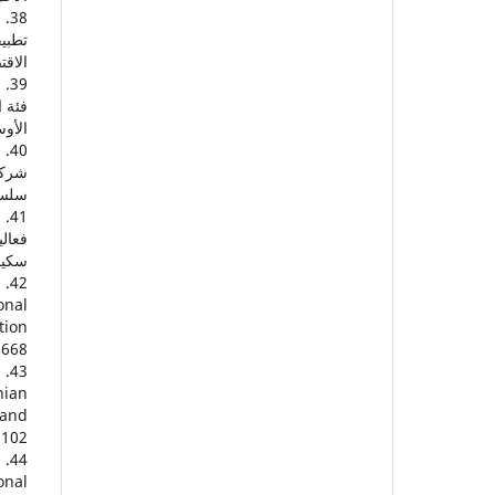
تطبيق
الاقتصا
فئة 
الأوس
سلسلة ال
فعالي
سكيكدة
.
onal
tion
.668
n
nian
 and
102.
.
onal