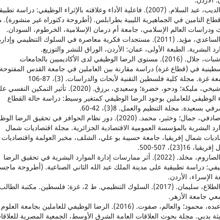
12. الديب، عبد السلام. (2007). فاعلية الأداء وعلاقته بالإثراء الوظيفي: دراسة تطبي
اع التامين في الجماهيرية الليبية بطرابلس. (أطروحة دكتوراه غير منشورة). م
 ودراسات العالم الإسلامي، جامعة أم درمان الإسلامية، الخرطوم، السودان.
13. الساعدي، مؤيد. (2011). مستجدات فكرية معاصرة في السلوك التنظيمي وإدار
رد البشرية. الطبعة الأولى، عمان: الأردن، الوراق للنشر والتوزيع.
14. شبات، جلال. (2016). مستوى الرضا الوظيفي لدى الأكاديميين بالجامعات
سطينية في (قطاع غزة) دراسة مقارنة بين العاملين في جامعة القدس المفتوحة
ة غزة. مجلة كلية فلسطين التقنية لأبحاث والدراسات. (3)، 87-106
15. شيخي، مليكة؛ ودحو، خضرة؛ وسعيدي، برزق. (2020). تأثير التمكين النفس
ء الوظيفي للعاملين بوجود الرضا الوظيفي كمتغير وسيط: دراسة حالة القطاع
ي بسعيدة. مجلة التنظيم والعمل. 8(3)، 42-60.
16. صادفي، جمال؛ وخثير، محمد. (2020). دور نظام الحوافز في تحقيق الرضا ا
رد البشرية بالمؤسسة العمومية الاقتصادية الجزائرية. مجلة اقتصاديات شمال
اديات شمال إفريقيا، جامعة حسيبة بو علي، الشلف، مخبر العولمة واقتصاديات
قيا، 16(23)، 507-500.
17. الصاروم، مخلد. (2022). أثر ممارسات إدارة الموارد البشرية في تحقيق الرضا
في: دراسة تطبيقية على مدينة الملك عبد الله الثاني الصناعية. (أطروحة ماجست
 الإسراء، الأردن.
18. الطلاع، سليمان. (2017). السلوك التنظيمي. ط 2، غزة: فلسطين. مكتبة الطالب
عي جامعة الأزهر.
19. عبده، محمود؛ والعالم، صفوت. (2016). الرضا الوظيفي للعاملين بجامعة العلوم
ثة بدبي. مجلة بحوث العلاقات العامة الشرق الأوسط، الجمعية المصرية للعلاقا