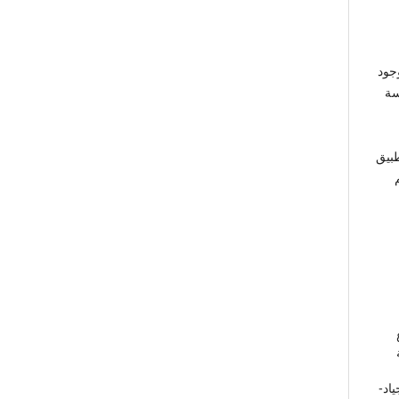
جود
سة
طبيق
جياد-