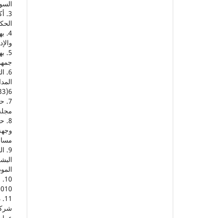
السودان 2019-2021م. مجلة القل
الحكمة 
والإدا
جمهور
المد
6(33)، 1-21.
مجلة بحو
وجهة
مساعد 
البش
الموظف
0(7)، 217-227.
شركا
عمان: