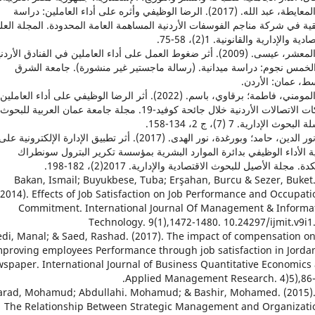
38. المعايطة، عبد الله. (2017). الرضا الوظيفي وأثره على أداء العاملين: دراسة
ية في شركة مناجم الفوسفات الأردنية المساهمة العامة المحدودة. المجلة العل
دية والإدارية والقانونية. 1(2)، 58-75.
39. المعشر، عيسى. (2009). أثر ضغوط العمل على أداء العاملين في الفنادق الأردن
الخمس نجوم: دراسة ميدانية. (رسالة ماجستير غير منشورة). جامعة الشرق
ط، عمان: الأردن.
40. المومني، فاطمة؛ برقاوي، باسم. (2022). أثر الرضا الوظيفي على أداء العا
شركات الاتصالات الأردنية خلال جائحة كوفيد-19. مجلة جامعة عمان العربية للبحوث
بحوث الإدارية. 7 (7)، ج 2، 134-158.
41. نور الدين، حامد؛ وبورغدة، نور الهدى. (2017). أثر تطبيق الإدارة الإلكترونية على
ة الأداء الوظيفي بدائرة الموارد البشرية بمؤسسة تكرير البترول سونطراك
. مجلة الأصيل للبحوث الاقتصادية والإدارية. 2017(2)، 182-198.
42. Bakan, Ismail; Buyukbese, Tuba; Erşahan, Burcu & Sezer, Buket
(2014). Effects of Job Satisfaction on Job Performance and Occupati
Commitment. International Journal Of Management & Informa
Technology. 9(1),1472-1480. 10.24297/ijmit.v9i1
 Baledi, Manal; & Saed, Rashad. (2017). The impact of compensation o
mproving employees Performance through job satisfaction in Jorda
spaper. International Journal of Business Quantitative Economics
Applied Management Research. 4)5),86-
4. Garad, Mohamud; Abdullahi. Mohamud; & Bashir, Mohamed. (2015)
The Relationship Between Strategic Management and Organizati