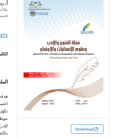
أ. رن
طالبة
قسم إ
.873
الكلم
الم
هدفت 
اعتمد
موظفا
التنزيلات
Download
دلال