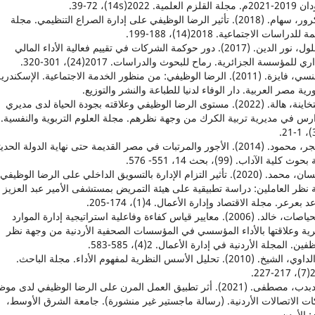
زم العلمية. 2022(14s)، 39-72.
3. أكرور، سهام. (2018). تأثير الرضا الوظيفي على إدارة الصراع التنظيمي. مجلة
للدراسات الاجتماعية. 2018(14)، 188-199.
4. بهلول، نور الدين. (2017). دور حوكمة الشركات في تقييم فعالية الأداء المالي
ري للمؤسسة الجزائرية. رماح للبحوث والدراسات. 2017(24)، 301-320.
5. بهنسي، فايزة. (2011). الرضا الوظيفي: من منظور الخدمة الاجتماعية. الإسكندري
ية مصر العربية. دار الوفاء لدنيا للطباعة والنشر والتوزيع.
6. التخاينة، هالة. (2022). مستوى الرضا الوظيفي وعلاقته بجودة الحياة لدى مديري
ارس في مديرية تربية الكرك من وجهة نظرهم. مجلة العلوم التربوية والنفسية.
7. حجر، محمود. (2014). الأجور والمرتبات في مصر القديمة حتى نهاية الدولة الحدي
ث كلية الآداب. (99)، بحث 14، 551- 576.
8. حسان، محمد. (2020). تأثير التزام الإدارة بالتسويق الداخلي على الرضا الوظي
 نظر العاملين: دراسة تطبيقية على هيئة التمريض بمستشفى الأمير عبد العزيز 
بعرعر. مجلة الاقتصاد وإدارة الأعمال. 4(1)، 174-205.
9. الحياصات، خالد. (2006). معايير قياس كفاءة وفاعلية استراتيجية إدارة الموارد
رية وعلاقتها بالأداء المؤسسي في المؤسسات الصحفية الأردنية من وجهة نظر
ين. المجلة الأردنية في إدارة الأعمال. 2(4)، 585-583.
10. الداوي، الشيخ. (2010). تحليل الأسس النظرية لمفهوم الأداء. مجلة الباحث.
201
11. دبدب، مصطفى. (2021). أثر تطبيق العمل المرن على الرضا الوظيفي لدى م
ت الاتصالات الأردنية. (رسالة ماجستير غير منشورة). جامعة الشرق الأوسط،
 الأردن.