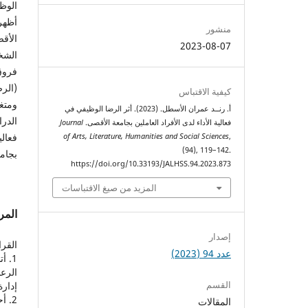
أظهر
منشور
الأقص
2023-08-07
الشخص
فروق
(الرض
كيفية الاقتباس
ومتغ
أ. رنــد عمران الأسطل. (2023). أثر الرضا الوظيفي في
الدر
فعالية الأداء لدى الأفراد العاملين بجامعة الأقصى.
Journal
فعالي
of Arts, Literature, Humanities and Social Sciences
,
(94), 119–142.
بجام
https://doi.org/10.33193/JALHSS.94.2023.873
المزيد من صيغ الاقتباسات
المر
إصدار
القرا
عدد 94 (2023)
الرعا
القسم
إدارة
المقالات