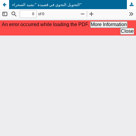
التحويل النحوي في قصيدة ”نشيد الصحراء“