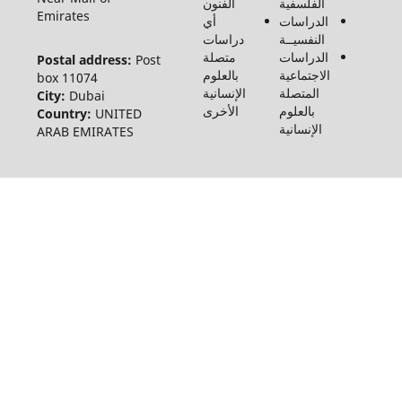
الفلسفية
الفنون
Emirates
الدراسات
أي
النفسيــة
دراسات
الدراسات
متصلة
Postal address:
Post
الاجتماعية
بالعلوم
box 11074
المتصلة
الإنسانية
City:
Dubai
بالعلوم
الأخرى
Country:
UNITED
الإنسانية
ARAB EMIRATES