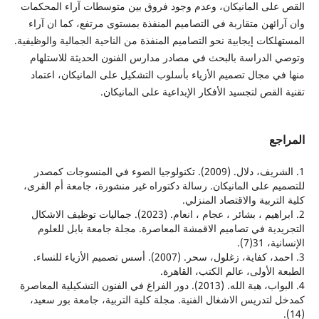
ى المانيكان، وعدم وجود فروق بين متوسطات آراء المحكمات
ئهن متقاربة في التصاميم المنفذة بمستوى مرتفع، كما ان آراء
كات إيجابية نحو التصاميم المنفذة من الناحية الجمالية والوظيفية.
لدراسة بالبحث في مصادر مدارس الفنون الحديثة للاستلهام
 مجال تصميم الأزياء بأسلوب التشكيل على المانيكان، اعتماد
لقص لتجسيد الأفكار الإبداعية على المانيكان.
ع
1. الشريف، دلال. (2009). تكنولوجيا الضوء في المنسوجات كمصدر
 على المانيكان. رسالة دكتوراه غير منشورة، جامعة أم القرى،
ربية والاقتصاد المنزلي.
2. ابراهيم ، بشائر ، عجام ، انعام. (2023). جماليات توظيف الاشكال
ية في تصاميم الاقمشة المعاصرة. مجلة جامعة بابل للعلوم
3(7).
3. احمد، كفاية، زغلول، سحر. (2007). أسس تصميم الأزياء للنساء.
الأولى، عالم الكتب، القاهرة.
4. البواب، هبة الله. (2013). دور الفراغ في الفنون التشكيلية المعاصرة
تدريس الاشغال الفنية. مجلة كلية التربية، جامعة بور سعيد،