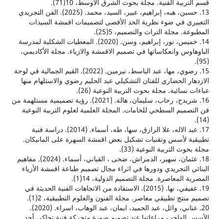
بية الفنية. مجلة بحوث الشرق الأوسط، 10(71).
13. حسين، هبه، إبراهيم، عبير، السيد، محمد. (2025). الفن التجريدي
ي في ضوء نظرية الحد الأقصى لتصميمات اقمشة السيدات
. مجلة التراث والتصميم، 5(25).
14. خميس، نور، إبراهيم، وسن. (2020). المعطيات الشكلية لمدرسة
وس وانعكاساتها في تصميم الاقمشة والازياء. مجلة الأكاديمي،
15. رضوي، مها، عبد الباسط، نيرمين. (2022). القيم الجمالية في لوحة
ر الحضاري للفنان التشكيلي عبد الحليم رضوي والاستلهام منها
سائية. مجلة بحوث التربية النوعية (26).
16. شريدح، رحاب، سليمان، هالة. (2021). رؤية تصميمية مستلهمة من
ميم السطحي للخامات. المجلة العلمية لعلوم التربية النوعية
17. عبد الاله، علا الرازق، سها، طه، أسماء. (2014). دراسة فنية
 لأسس وتقنيات تشكيل بعض اقمشة السهرة على المانيكان.
ث التربية النوعية (33).
18. عثمان، سهير، الدمراش، ضحى ، القباني، أسماء. (2024). مفاهيم
 التجريدي ودورها في اثراء مجال تصميم طباعة اقمشة الأزياء
المعاصرة. مجلة التصميم الدولية، 14(1).
19. عفيفي، نها. (2015). الاستفادة من الاتجاهات الفنية الحديثة في
تج تطبيقي معاصر. مجلة الفنون والعلوم التطبيقية، 2(1).
20. عناني، وائل، عبد الحميد، ايمان، عبد الوهاب، اسراء. (2020).
لواجب مراعاتها عند تصميم صورة متحركة فنية تحاكي أحد