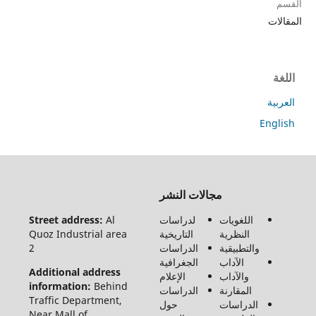
ت
ة
En
جميع
مجالات النشر
الحقوق
محفوظة
اللغويات
لدراسات
Al
Street address:
لـ مجلة
النظرية
التاريخية
Quoz Industrial area
الفنون
والتطبيقية
الدراسات
2
والأدب
الآداب
الجغرافية
وعلوم
Additional address
والآداب
الإعلام
الإنسانيات
information:
Behind
المقارنة
الدراسات
والاجتماع
Traffic Department,
الدراسات
حول
©2026
Near Mall of