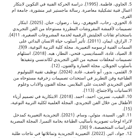
5. الجاوي، فاطمة. (1995). دراسة الحركة الفنية في التكوين لابتكار
نية تشكيلية معاصرة. رسالة ماجستير غير منشورة، جامعة ام
6. الحوري، رحاب، الجوهري، رشا ، رضوان، حنان. (2025). ابتكار
ت لأقمشة المفروشات المطرزة مستوحاة من الفن التجريدي
م تقانات الجليتش الرقمية لخدمة المشروعات الصغيرة، 11(4).
7. الرازق، ايمان. (2011). تأثير أسلوب حياة الانسان البدائي على
لفنية لرسومه التعبيرية. مجلة كلية التربية النوعية، 9(9).
8. الصياد، غادة، السماديسي، فتحي، النطار، هبه. (2018). استلهام
 لمعلقات نسجيه من الفن التجريدي لكاندنسي وتنفيذها
لجوبلان. مجلة العمارة والفنون، (12).
9. القثمي، بدور، أبو ناصف، غادة. (2024). توظيف تقنية اللينوليوم
ية وفن التطريز في استحداث تصميمات زخرفية مستوحاه من
تجريدي الحديث على الملابس. مجلة الفنون والاداب وعلوم
ت والاجتماع، (113).
10. النقيب، نسرين، احمد، احمد. (2018). الابتكارية في تصميم أزياء
 من خلال الفن التجريدي. المجلة العلمية لكلية التربية النوعية،
11. الور، السيدة، متولي، وسام. (2021). التجريدية التعبيرية كمدخل
لوحات تصويرية بأساليب الطباعة بخامة التمبرا. المجلة المصرية
المتخصصة، 9 (30).
12. جواد، اثير. (2022). التعبيرية التجريدية وتماثلاتها في نتاجات طلبة