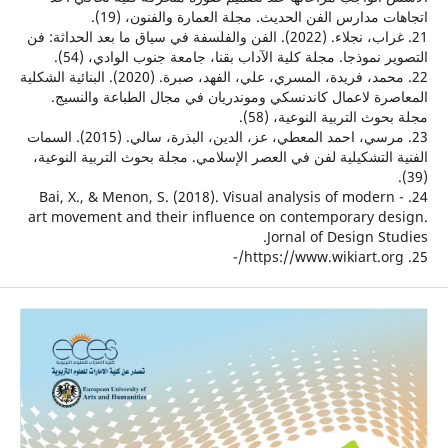
 مدارس الفن الحديث. مجلة العمارة والفنون، (19).
21. غراب، نجلاء. (2022). الفن والفلسفة في سياق ما بعد الحداثة: فن
نموذجا. مجلة كلية الآداب بقنا، جامعة جنوب الوادي، (54).
22. محمد، فريدة، المسري، علي، الفهد، صبرة. (2020). البنائية الشكلية
ة لاعمال كاندنسكي وموندريان في مجال الطباعة والنسيج.
ث التربية النوعية، (58).
23. مرسي، احمد المعطي، عز، الدين، البذرة، سالي. (2015). السمات
التشكيلية لفن في العصر الإسلامي. مجلة بحوث التربية النوعية،
24. - Bai, X., & Menon, S. (2018). Visual analysis of mode
art movement and their influence on contemporary d
Jornal of Design S