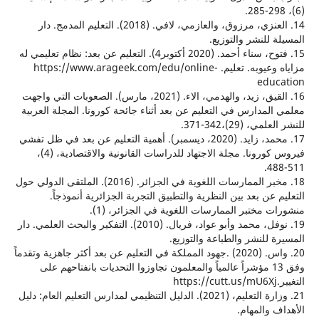
14. العنزي، مرزوق، والعازمي، لافي. (2018). التعليم المدمج. دار
 للنشر والتوزيع.
15. فتوح، سناء أحمد. (2020 أكتوبر4). التعليم عن بعد: نظام تعليمي له
مزاياه وعيوبه. تعليم. https://www.arageek.com/edu/online-
edu
16. القيق، زيد، والهدمي، الاء. (2021، مارس). الصعوبات التي واجهت
لمدارس في التعليم عن بعد أثناء جائحة كورونا. المجلة العربية
، (29)،342-371.
17. محمد، زايد. (2020، ديسمبر). أهمية التعليم عن بعد في ظل تفشي
فيروس كورونا. مجلة الاجتهاد للدراسات القانونية والاقتصادية، (4)،
18. مخبر الممارسات اللغوية في الجزائر. (2016). الملتقى الدولي حول
عن بعد بين النظرية والتطبيق التجربة الجزائرية أنموذجاً.
 مختبر الممارسات اللغوية في الجزائر، (1).
19. نوفل، محمد وأبو عواد، فريال. (2010). التفكير والبحث العلمي. دار
 للنشر والطباعة والتوزيع.
20. واس. (2020) .جهود المملكة في التعليم عن بعد أكثر جاهزية وتقدماً
وفق 13 مؤشراً عالمياً والمعلمون تجاوزوا التحديات بانفتاحهم على
21. وزارة التعليم، (2021). الدليل التنظيمي لمدارس التعليم العام: دليل
 والمهام.