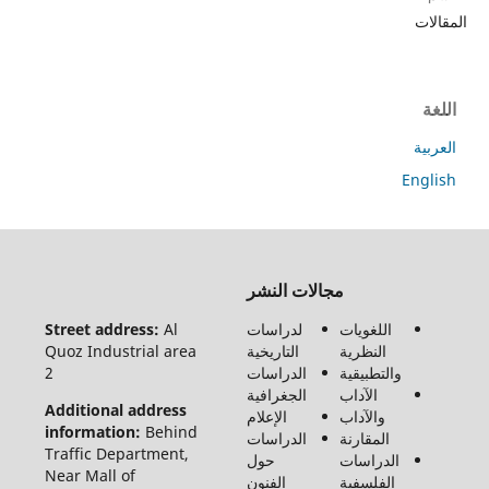
ت
ة
En
جميع
مجالات النشر
الحقوق
محفوظة
اللغويات
لدراسات
Al
Street address:
لـ مجلة
النظرية
التاريخية
Quoz Industrial area
الفنون
والتطبيقية
الدراسات
2
والأدب
الآداب
الجغرافية
وعلوم
Additional address
والآداب
الإعلام
الإنسانيات
information:
Behind
المقارنة
الدراسات
والاجتماع
Traffic Department,
الدراسات
حول
©2026
Near Mall of
الفلسفية
الفنون