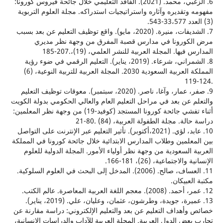
6. الزغبي، محمد. (2021). الفاقد التعليمي خلال جائحة فيروس كورونا:
وتقديره وآثاره واستراتيجيات استدراكه. مجلة العلوم التربوية
7. الشديفات، منيرة. (2020، مايو). واقع توظيف التعليم عن بعد بسبب
كورونا في مدارس قصبة المفرق من وجهة نظر مديري
يها. المجلة العربية للنشر العلمي، (19)،.207-185
8. الشمراني، شرعاء. (2019، يناير). التعليم الرقمي في ضوء رؤية
المملكة العربية السعودية 2030. المجلة العربية للتربية النوعية، (6)
9. صفر، عمار، وآغا، ناصر. (2020، سبتمبر). معوقات توظيف التعليم
 عن بعد في مراحل التعليم العام والعالي الحكومي بدولة الكويت
أثناء تفشي جائحة كورونا المستجد (كوفيد-19) من وجهة نظر المعلمين:
ة. مجلة الطفولة العربية، (84) .80-21
10. عابد، لؤي. (2021،أكتوبر). تأثير التعليم عبر الإنترنت على التواصل
علمين وطلاب المدارس الابتدائية خلال جائحة كورونا في المملكة
 السعودية من وجهة نظر أولياء الأمور. المجلة الدولية للعلوم
لاجتماعية، (26)، 181-166.
11. العساف، صالح. (2006). المدخل إلى البحث في العلوم السلوكية.
عبيكان.
13. عميرة، جويدة، وطرشون، عثمان، وعليان، علي. (2019، يناير).
أهداف التعليم عن بعد والتعليم الإلكتروني: دراسة مقارنة عن
عض الدول العربية. المجلة العربية للآداب والدراسات الإنسانية،