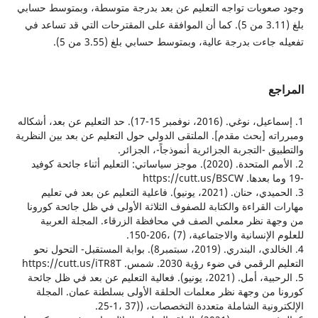
عوبات تواجه التعليم عن بعد بدرجة متوسطة، وبمتوسط حسابي
بلغ (3.11 من 5). كما أن الموافقة على المقترحات التي قد تساعد في
اءت بدرجة عالية، وبمتوسط حسابي بلغ (3.55 من 5).
ع
1. إسماعيل، نوغي. (2016، نوفمبر 15-17). حد التعليم عن بعد، أشكاله
ه [بحث مقدم]. الملتقى الدولي حول التعليم عن بعد بين النظرية
 -التجربة الجزائرية أنموذجاً-، الجزائر.
2. الأمم المتحدة. (2020). موجز سياساتي: التعليم أثناء جائحة كوفيد
3. الحميدي، حنان. (2021، يونيو). فاعلية التعليم عن بعد في تعليم
القراءة والكتابة للصفوف الثلاثة الأولى في ظل جائحة كورونا
 نظر معلمي الصف في محافظة الزرقاء. المجلة العربية
سانية والاجتماعية، (7) ،206-150.
4. الخالدي، البندري. (2019، سبتمبر8). بوابة المستقبل- التحول نحو
 في ضوء رؤية 2030. شمس. https://cutt.us/iTR8T
5. الرحبية، أمل. (2021، يونيو). فعالية التعليم عن بعد في ظل جائحة
من وجهة نظر معلمات الحلقة الأولى بسلطنة عمان. المجلة
ية الشاملة متعددة التخصصات، ((37 ،1-25.