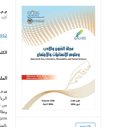
م.م.
كلية 
1652
الكلم
الم
هدف 
الريا