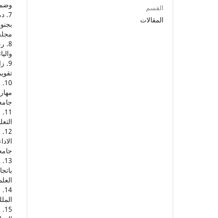
وضمان ج
القسم
المقالات
بجنوب
مجلة 
والياته
تقويم
مهارا
جامعة 
التعل
الادا
جامعة ا
باتجا
العلمي
الملك 