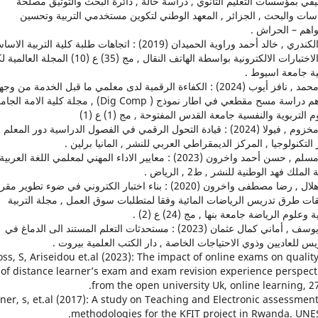
في بمؤسسات التعليم الثانوي , دراسة حالة , دائرة البحث والتوثيق مصلحة
اسات والبحث , الجزائر , المعهد الوطني لتكوين مستخدمي التربية وتحسين
اهم – الحراش .
16. الكندري , خالد أحمد وراوية الحميدان (2019) : اتجاهات طلبة كلية التربية ال
نحو الاختبارات الالكترونية بواسطة الهاتف النقال , مج (35) ع (10) المجلة 
ية جامعة اسيوط .
17. محمد , نافز أيوب (2024) : الكفاءة الرقمية لدى معلمي ما قبل الخدمة من وج
نظرهم دراسة مسح مقطعي في اطار نموذج ( Dig Comp) , مجلة كلية الامة 
م التربوية والنفسية جامعة القدس المفتوحة , مج (1) ع (1)
18. مخزوم , فيولا (2024) : قيادة التحول الرقمي في الفصول الدراسية دور المعل
لتكنولوجيا , المركز الديمقراطي العربي للنشر , المانيا برلين .
19. مسلم , حسن أحمد واخرون (2023) : معايير الاداء المهني لمعلمي اللغة العربية
الملك فهد الوطنية للنشر , ط2 , الرياض .
20. هلال , رضا مصطفى واخرون (2020) : بناء اختبار الكتروني في ضوء تطوير مق
قات طرق تدريس الرياضات المائية وفقا لمتطلبات سوق العمل , مجلة التربية
ة وعلوم الرياضة جامعة بنها , مج (24) ع (2) .
21. يوسف , أماني كمال عثمان (2023) : مستحدثات التعلم المستند الى الدماغ في
يس للعاديين وذوي الاحتياجات الخاصة , دار الكتب العلمية بيروت .
 Cross, S, Ariseidou et.al (2023): The impact of online exams on qualit
of distance learner’s exam and exam revision experience perspect
from the open university Uk, online learning, 27 
 Horner, s, et.al (2017): A study on Teaching and Electronic assessmen
methodologies for the KFIT project in Rwanda. UNE