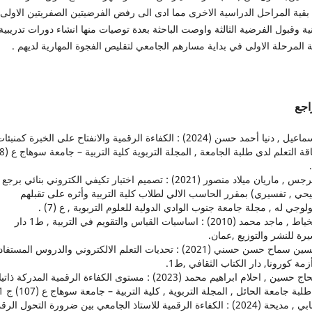
بقية المراحل الدراسية الاخرى مما ادى الى رفض الفرضيتين الصفريتين الاولى
نية وقبول الفرضية الثالثة واوصت الباحثة بعدة توصيات منها انشاء دورات تدريبية
 المرحلة الاولى في بداية مسارهم الجامعي لتقليص الفجوة المهارية لديهم .
اجع
1. اسماعيل , دنيا أحمد حسن (2024) : الكفاءة الرقمية والانفتاح على الخبرة كمنبئا
2. جرجس , ماريان ميلاد منصور (2021) : تصميم اختبار تكيفي الكتروني بنائي برجع 
حي , تفسيري) بمقرر الحاسب الالي لطلاب كلية التربية وأثره على تقبلهم
ولوجي له , مجلة جامعة جنوب الوادي الدولية للعلوم التربوية , ع (7) .
3. الخياط , ماجد محمد (2010) : اساسيات القياس والتقويم في التربية , ط1 دار
رة للنشر والتوزيع ,عمان.
4. حسين سماح حسن حسني (2021) : تحديات التعلم الالكتروني والدروس المستفا
مة كورونا, دار الكتاب الثقافي ,ط1.
5. الحاج حسين , احلام ابراهيم محمد (2023) : مستوى الكفاءة الرقمية المدركة ذاتيا
لبة جامعة الحائل , المجلة التربوية , كلية التربية – جامعة سوهاج ع (107) ج 1 .
6. دبابي , مديحة (2024) : الكفاءة الرقمية للاستاذ الجامعي بين ضرورة التحول ال