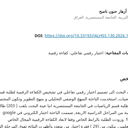
 أزهار حنون ناصح
التربية، الجامعة المستنصرية، العراق
DOI:
https://doi.org/10.33193/JALHSS.130.2026.
ات المفتاحية:
اختبار رقمي تفاعلي، كفاءة رقمية
لخص
البحث الى تصميم اختبار رقمي تفاعلي في تشخيص الكفاءة الرقمية لطلبة قس
ضيات, استخدمت الباحثة المنهج الوصفي التحليلي و منهج التطوير وتكون المجتم
من طلبة قسم الرياضيات في الجامعة المستنصرية اما عي
وطالبة من المراحل الدراسية الاربعة, صممت الباحثة اختبار الكتروني في google
form وزودت الطلبة بالرابط الخاص وفقا لابعاد الكفاءة الرقمية المجال الخاص
بالمتعلمين, مكون من (29 ) فقرة اختيار من متعدد وأظهرت النتائج تفوق المرحلة الث