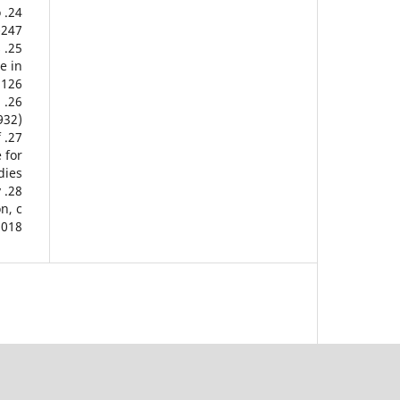
o
247.
s
e in
126.
l
32).
f
 for
ies.
y
n, c
2018