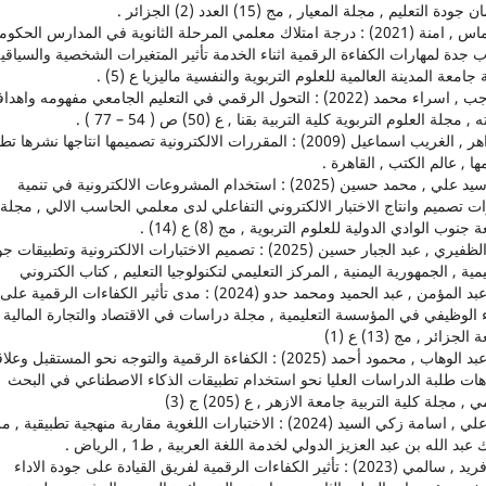
ودة التعليم , مجلة المعيار , مج (15) العدد (2) الجزائر .
7. دماس , امنة (2021) : درجة امتلاك معلمي المرحلة الثانوية في المدارس الحكوم
 جدة لمهارات الكفاءة الرقمية اثناء الخدمة تأثير المتغيرات الشخصية والسياقية
جامعة المدينة العالمية للعلوم التربوية والنفسية ماليزيا ع (5) .
8. رجب , اسراء محمد (2022) : التحول الرقمي في التعليم الجامعي مفهومه واهدا
 , مجلة العلوم التربوية كلية التربية بقنا , ع (50) ص ( 54 – 77 ) .
9. زاهر , الغريب اسماعيل (2009) : المقررات الالكترونية تصميمها انتاجها نشرها ت
ها , عالم الكتب , القاهرة .
10. سيد علي , محمد حسين (2025) : استخدام المشروعات الالكترونية في تنمية
ت تصميم وانتاج الاختبار الالكتروني التفاعلي لدى معلمي الحاسب الالي , مجلة
جنوب الوادي الدولية للعلوم التربوية , مج (8) ع (14) .
11. الظفيري , عبد الجبار حسين (2025) : تصميم الاختبارات الالكترونية وتطبيق
يمية , الجمهورية اليمنية , المركز التعليمي لتكنولوجيا التعليم , كتاب الكتروني
12. عبد المؤمن , عبد الحميد ومحمد حدو (2024) : مدى تأثير الكفاءات الرقمية على
ء الوظيفي في المؤسسة التعليمية , مجلة دراسات في الاقتصاد والتجارة المالية
لجزائر , مج (13) ع (1)
13. عبد الوهاب , محمود أحمد (2025) : الكفاءة الرقمية والتوجه نحو المستقبل وع
هات طلبة الدراسات العليا نحو استخدام تطبيقات الذكاء الاصطناعي في البحث
 , مجلة كلية التربية جامعة الازهر , ع (205) ج (3)
14. علي , اسامة زكي السيد (2024) : الاختبارات اللغوية مقاربة منهجية تطبيقية ,
عبد الله بن عبد العزيز الدولي لخدمة اللغة العربية , ط1 , الرياض .
15. فريد , سالمي (2023) : تأثير الكفاءات الرقمية لفريق القيادة على جودة الاداء