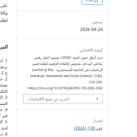
التنزيلات
PDF
على 
والثا
لطلبة
منشور
2026-04-24
المر
كيفية الاقتباس
م.م. أزهار حنون ناصح. (2026). تصميم اختبار رقمي
تفاعلي كمدخل تشخيص للكفاءة الرقمية لطلبة قسم
الرياضيات في الجامعة المستنصرية.
Journal of Arts,
ج 2 .
Literature, Humanities and Social Sciences
, (130),
216–236.
تصحي
https://doi.org/10.33193/JALHSS.130.2026.1652
التكن
المزيد من صيغ الاقتباسات
المسي
في أز
إصدار
لدى ط
عدد 130 (2026)