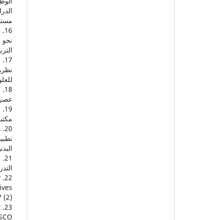
الوظي
الدر
مستو
الترب
للعلو
عصر ا
مكتبة 
تطبي
البدني
التدر
y
ives
(2).
t
SCO.