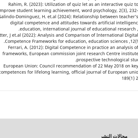
24. Rahim, R. (2023): Utilization of quiz let as an interactive quiz t
improve student learning achievement, word psychology, 2(3), 232-
25. Galindo-Dominguez, H. et.al (2024): Relationship between teacher’
digital competence and attitudes towards artificial intelligenc
education, international journal of educational research ,
 Matter, J et.al (2022): Analysis and Comparison of International Digita
Competence Frameworks for education, education sciences ,12(9
27. Ferrari, A. (2012): Digital Competence in practice an analysis o
frameworks, European commission joint research Centre institute
prospective technological stud
28. European Union: Council recommendation of 22 May 2018 on ke
competences for lifelong learning, official journal of European unio
189(1) 
مجالات النشر