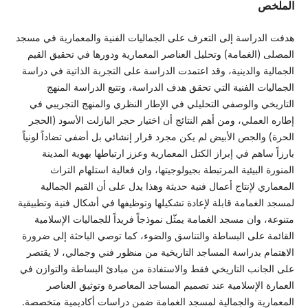
ص
دراسة إلى التعرف على الجماليات الفنية والمعمارية في مسجد
(الغمامة) وتحليل العناصر المعمارية ودورها في تحقيق القيم
ة والدينية، وقد اعتمدت الدراسة على التجربة الذاتية في دراسة
ات الفنية التي تحقق هدف الدراسة، وتتبع الدراسة المنهج
ي والوصفي التحليلي في الإطار النظري والمنهج التجريبي في
لعملي، ومن أهم النتائج أن اختيار حجر البازلت الأسود (الحجر
والجص الأبيض لم يكن مجرد قرار إنشائي بل أضفى تضاداً لونياً
ساهم في إبراز الكتل المعمارية وعزز ارتباطها بهوية المدينة
البيئية المرتبطة بجيولوجيتها، وان فعالية استلهام التراث
ي لإنتاج أعمال فنية حديثة وهذا يدل على أن القيم الجمالية
لغمامة قابلة لإعادة تشكيلها وتوظيفها في أشكال فنية وتطبيقية
 وان مسجد الغمامة يمثّل نموذجاً فريداً للجماليات الإسلامية
 على البساطة والتناسق والضوء، كما توصي الباحثة إلى ضرورة
م بدراسة المساجد التاريخية من منظور فني وجمالي، لا يقتصر
انب التاريخي فقط والاستفادة من مبادئ البساطة والتوازن في
 الإسلامية عند تصميم المساجد المعاصرة وتوثيق العناصر
ية والجمالية لمسجد الغمامة ضمن دراسات أكاديمية متخصصة.