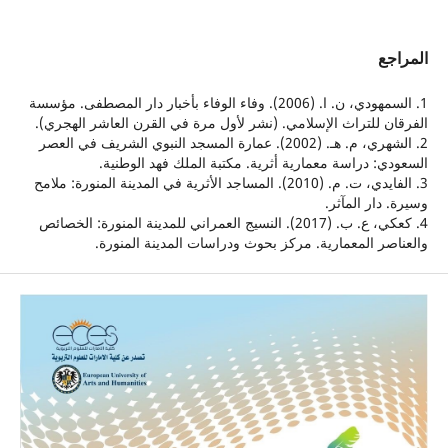
ع
1. السمهودي، ن. ا. (2006). وفاء الوفاء بأخبار دار المصطفى. مؤسسة
 للتراث الإسلامي. (نشر لأول مرة في القرن العاشر الهجري).
2. الشهري، م. هـ. (2002). عمارة المسجد النبوي الشريف في العصر
: دراسة معمارية أثرية. مكتبة الملك فهد الوطنية.
3. الفايدي، ت. م. (2010). المساجد الأثرية في المدينة المنورة: ملامح
دار المآثر.
4. كعكي، ع. ب. (2017). النسيج العمراني للمدينة المنورة: الخصائص
ر المعمارية. مركز بحوث ودراسات المدينة المنورة.