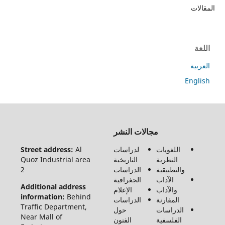
ت
ة
En
جميع
مجالات النشر
الحقوق
محفوظة
اللغويات
لدراسات
Al
Street address:
لـ مجلة
النظرية
التاريخية
Quoz Industrial area
الفنون
والتطبيقية
الدراسات
2
والأدب
الآداب
الجغرافية
وعلوم
Additional address
والآداب
الإعلام
الإنسانيات
information:
Behind
المقارنة
الدراسات
والاجتماع
Traffic Department,
الدراسات
حول
©2026
Near Mall of
الفلسفية
الفنون