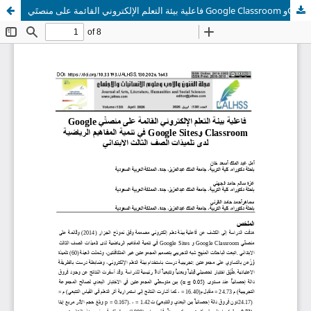
فاعلية بيئة التعلم الإلكتروني القائمة على منصتَي Google Classroom وGoogle Sites في تنمية المفاهيم الرياضية لدى تلميذات الصف الثالث الابتدائي