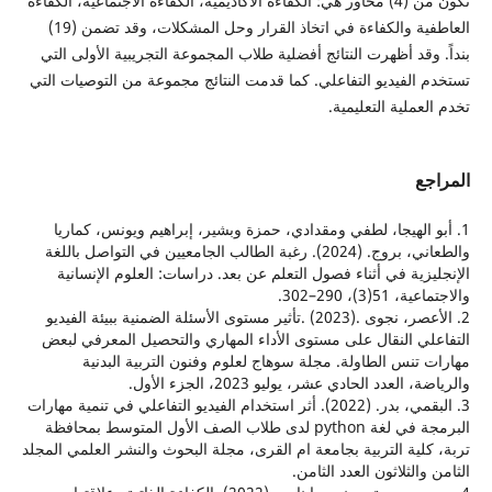
تكون من (4) محاور هي: الكفاءة الأكاديمية، الكفاءة الاجتماعية، الكفاءة
العاطفية والكفاءة في اتخاذ القرار وحل المشكلات، وقد تضمن (19)
وقد أظهرت النتائج أفضلية طلاب المجموعة التجريبية الأولى التي
الفيديو التفاعلي. كما قدمت النتائج مجموعة من التوصيات التي
ملية التعليمية.
ع
 الهيجا، لطفي ومقدادي، حمزة وبشير، إبراهيم ويونس، كماريا
والطعاني، بروج. (2024). رغبة الطالب الجامعيين في التواصل باللغة
زية في أثناء فصول التعلم عن بعد. دراسات: العلوم الإنسانية
3)، 290–302.
2. الأعصر، نجوى .(2023) .تأثير مستوى الأسئلة الضمنية ببيئة الفيديو
ي النقال على مستوى الأداء المهاري والتحصيل المعرفي لبعض
تنس الطاولة. مجلة سوهاج لعلوم وفنون التربية البدنية
لعدد الحادي عشر، يوليو 2023، الجزء الأول.
3. البقمي، بدر. (2022). أثر استخدام الفيديو التفاعلي في تنمية مهارات
البرمجة في لغة python لدى طلاب الصف الأول المتوسط بمحافظة
لية التربية بجامعة ام القرى، مجلة البحوث والنشر العلمي المجلد
الثلاثون العدد الثامن.