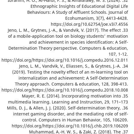
32. Ibrahim, H. O., Al-Hafdi, F. S., & Alhalafawy, W. S. (202
Ethnographic Insights of Educational Digit
Behaviours: A Study of Affluent Schools. Jou
Ecohumanism, 3(7), 4413
https://doi.org/10.62754/joe.v3i
33. Jeno, L. M., Grytnes, J.-A., & Vandvik, V. (2017). The eff
of a mobile-application tool on biology students' moti
and achievement in species identification: 
Determination Theory perspective. Computers & educ
107
https://doi.org/https://doi.org/10.1016/j.compedu.2016.
34. Jeno, L. M., Vandvik, V., Eliassen, S., & Grytnes, J.
(2019). Testing the novelty effect of an m-learning 
internalization and achievement: A Self-Determi
Theory approach. Computers & education, 128, 39
https://doi.org/https://doi.org/10.1016/j.compedu.2018.
35. Mayer, R. E. (2014). Incorporating motivation i
multimedia learning. Learning and Instruction, 29, 1
36. Mills, D. J., & Allen, J. J. (2020). Self-determination theo
internet gaming disorder, and the mediating role of
control. Computers in Human Behavior, 105, 1
https://doi.org/https://doi.org/10.1016/j.chb.2019.
37. Muhammad, A.-H. W. S., & Zaki, Z. (2018). 