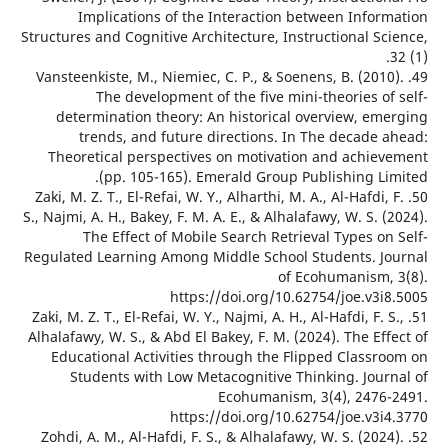
Implications of the Interaction between Infor
Structures and Cognitive Architecture, Instructional Sc
49. Vansteenkiste, M., Niemiec, C. P., & Soenens, B. (201
The development of the five mini-theories o
determination theory: An historical overview, em
trends, and future directions. In The decade 
Theoretical perspectives on motivation and achie
(pp. 105-165). Emerald Group Publishing Li
50. Zaki, M. Z. T., El-Refai, W. Y., Alharthi, M. A., Al-Hafdi,
S., Najmi, A. H., Bakey, F. M. A. E., & Alhalafawy, W. S. 
The Effect of Mobile Search Retrieval Types o
Regulated Learning Among Middle School Students. J
of Ecohumanism,
https://doi.org/10.62754/joe.v3i
51. Zaki, M. Z. T., El-Refai, W. Y., Najmi, A. H., Al-Hafdi, F. 
Alhalafawy, W. S., & Abd El Bakey, F. M. (2024). The Ef
Educational Activities through the Flipped Classr
Students with Low Metacognitive Thinking. Jour
Ecohumanism, 3(4), 2476
https://doi.org/10.62754/joe.v3i
52. Zohdi, A. M., Al-Hafdi, F. S., & Alhalafawy, W. S. (202