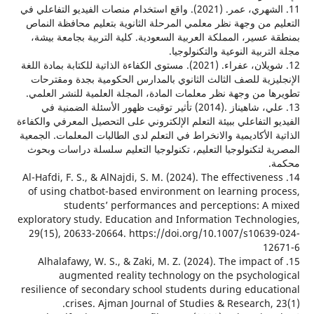
11. الشهري، عمر. (2021). واقع استخدام منصات الفيديو التفاعلي في
 من وجهة نظر معلمي المرحلة الثانوية بتعليم محافظة النماص
عسير، المملكة العربية السعودية. كلية التربية بجامعة بيشة،
ربية النوعية والتكنولوجيا.
12. شويلان، عفراء. (2021). مستوى الكفاءة الذاتية للكتابة بمادة اللغة
زية للصف الثالث الثانوي بالمدارس الحكومية بجدة ومقترحات
 من وجهة نظر معلمات المادة، المجلة العلمية للنشر العلمي.
13. علي، شاهيناز .(2014) تأثير توقيت ظهور الأسئلة الضمنية في
 التفاعلي ببيئة التعلم الإلكتروني على التحصيل المعرفي والكفاءة
 الأكاديمية والانخراط في التعلم لدى الطالبات المعلمات. الجمعية
 لتكنولوجيا التعليم، تكنولوجيا التعليم سلسلة دراسات وبحوث
14. Al-Hafdi, F. S., & AlNajdi, S. M. (2024). The effectiven
of using chatbot-based environment on learning pr
students’ performances and perceptions: A
exploratory study. Education and Information Technol
29(15), 20633-20664. https://doi.org/10.1007/s1063
1
15. Alhalafawy, W. S., & Zaki, M. Z. (2024). The impact
augmented reality technology on the psychol
resilience of secondary school students during educa
crises. Ajman Journal of Studies & Research,