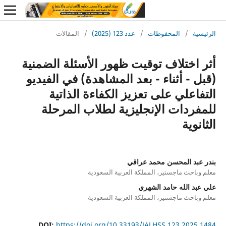
ة
/
المحفوظات
/
عدد 123 (2025)
/
المقالات
اختلاف توقيت ظهور الأسئلة الضمنية
- أثناء - بعد المشاهدة) في الفيديو
علي على تعزيز الكفاءة الذاتية
ردات الإنجليزية لطلاب المرحلة
وية
بد المحسن محمد عراقي
احث ماجستير، المملكة العربية السعودية
 الله حامد الشهري
احث ماجستير، المملكة العربية السعودية
DOI:
https://doi.org/10.33193/JALHSS.123.202