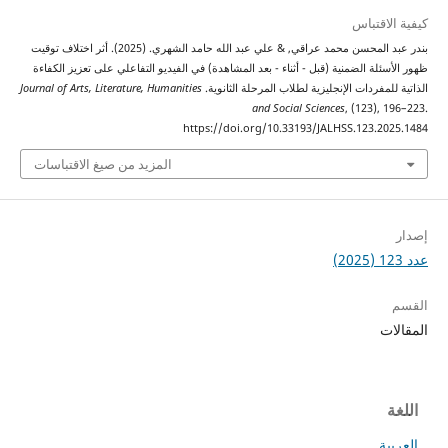
اقتباس
بندر عبد المحسن محمد عراقي, & علي عبد الله حامد الشهري. (2025). أثر اختلاف توقيت
ئلة الضمنية (قبل - أثناء - بعد المشاهدة) في الفيديو التفاعلي على تعزيز الكفاءة
مفردات الإنجليزية لطلاب المرحلة الثانوية.
Journal of Arts, Literature, Humanities
and Social Sciences
, (123),
https://doi.org/10.33193/JALHSS.123.2
المزيد من صيغ الاقتباسات
ت
ة