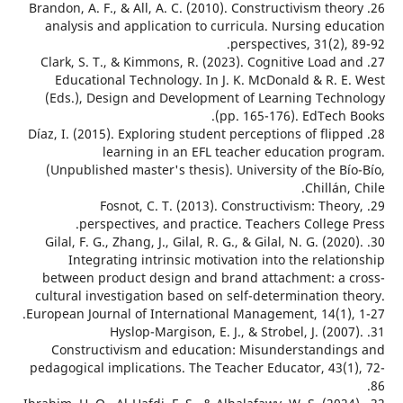
26. Brandon, A. F., & All, A. C. (2010). Constructivism the
analysis and application to curricula. Nursing edu
perspectives, 31(2),
27. Clark, S. T., & Kimmons, R. (2023). Cognitive Load 
Educational Technology. In J. K. McDonald & R. E
(Eds.), Design and Development of Learning Tech
(pp. 165-176). EdTech 
28. Díaz, I. (2015). Exploring student perceptions of flip
learning in an EFL teacher education pr
(Unpublished master's thesis). University of the B
Chillán,
29. Fosnot, C. T. (2013). Constructivism: Theo
perspectives, and practice. Teachers College
30. Gilal, F. G., Zhang, J., Gilal, R. G., & Gilal, N. G. (202
Integrating intrinsic motivation into the relat
between product design and brand attachment: a 
cultural investigation based on self-determination t
European Journal of International Management, 14(1),
31. Hyslop-Margison, E. J., & Strobel, J. (200
Constructivism and education: Misunderstandin
pedagogical implications. The Teacher Educator, 43(1