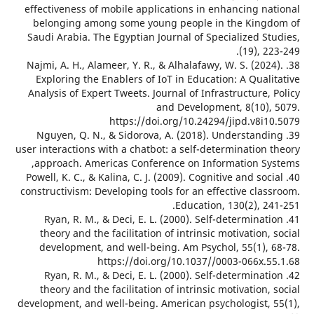
effectiveness of mobile applications in enhancing na
belonging among some young people in the King
Saudi Arabia. The Egyptian Journal of Specialized St
(19), 2
38. Najmi, A. H., Alameer, Y. R., & Alhalafawy, W. S. (202
Exploring the Enablers of IoT in Education: A Qual
Analysis of Expert Tweets. Journal of Infrastructure,
and Development, 8(10),
https://doi.org/10.24294/jipd.v8i1
39. Nguyen, Q. N., & Sidorova, A. (2018). Understand
user interactions with a chatbot: a self-determination
approach. Americas Conference on Information Sy
40. Powell, K. C., & Kalina, C. J. (2009). Cognitive and soc
constructivism: Developing tools for an effective cla
Education, 130(2), 2
41. Ryan, R. M., & Deci, E. L. (2000). Self-determinat
theory and the facilitation of intrinsic motivation,
development, and well-being. Am Psychol, 55(1), 
https://doi.org/10.1037//0003-066x.5
42. Ryan, R. M., & Deci, E. L. (2000). Self-determinat
theory and the facilitation of intrinsic motivation,
development, and well-being. American psychologist, 