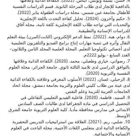
4. حسن، بسمة ويونس، ايناس. (2022). الكفاءة الذاتية وعلاقتها
ية للإنجاز لدى طلاب المرحلة الثانوية. قسم الدراسات النفسية
 بجامعة عين شمس، مجلة دراسات الطفولة يناير (2022).
5. حكيم وآخرون. (2024)، تحليل كفاءة التحدث باللغة الإنجليزية
ات التي تواجه طلاب اللغة الإنجليزية كلغة ثانية، مجلة آفاق
ت الإنسانية والتطبيقية.
6. دوام، هبة. (2022). نمط الدعم الإلكتروني (الثابت/المرن) ببيئة التعلم
أثره في تنمية مهارات إنتاج برامج الفيديو والتلفزيون التعليمية
ائي تكنولوجيا التعليم. المجلة العلمية المجلد الثامن والثلاثون–
بع - يوليو 2222م.
7. رضواني، خياري وطعبلي، محمد. (2020). الكفاءة الذاتية وعلاقتها
ق الدراسي لدى تلاميذ الثالثة ثانوي. جامعة الجزائر، مجلة العلوم
لتربوية (2020).
8. الزحيلي، غسان. (2022) الأسلوب المعرفي وعلاقته بالكفاءة الذاتية
ة من طلاب كليتي العلوم والتربية بجامعة دمشق، مجلة اتحاد
ت العربية للتربية وعلم النفس.
9. السنيد، فاطمة. (2020). فاعلية الفيديو التعليمي التفاعلي في
 الدراسي في مادة الجغرافيا لدى طالبات الصف السادس
ئي في مدارس محافظة مأدبا. كلية العلوم التربوية جامعة الشرق
.
10. شلبي، ريم. (2021). العلاقة بين استراتيجيات التدريس التحفيزية
ة الذاتية لدى متعلمي اللغات الأجنبية، مجلة الباحث في العلوم
ة والاجتماعية.