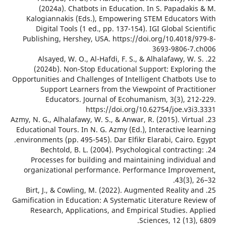
(2024a). Chatbots in Education. In S. Papadaki
Kalogiannakis (Eds.), Empowering STEM Educator
Digital Tools (1 ed., pp. 137-154). IGI Global Sci
Publishing, Hershey, USA. https://doi.org/10.4018/
3693-9806-7
22. Alsayed, W. O., Al-Hafdi, F. S., & Alhalafawy, W.
(2024b). Non-Stop Educational Support: Explori
Opportunities and Challenges of Intelligent Chatbots 
Support Learners from the Viewpoint of Practi
Educators. Journal of Ecohumanism, 3(3), 21
https://doi.org/10.62754/joe.v3i
23. Azmy, N. G., Alhalafawy, W. S., & Anwar, R. (2015). Virt
Educational Tours. In N. G. Azmy (Ed.), Interactive l
environments (pp. 495-545). Dar Elfikr Elarabi, Cairo.
24. Bechtold, B. L. (2004). Psychological contracti
Processes for building and maintaining individu
organizational performance. Performance Improv
43(3),
25. Birt, J., & Cowling, M. (2022). Augmented Reality 
Gamification in Education: A Systematic Literature Rev
Research, Applications, and Empirical Studies. A
Sciences, 12 (13)