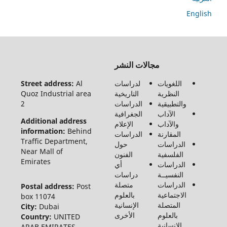
En
جميع
مجالات النشر
الحقوق
محفوظة
اللغويات
لدراسات
Al
Street address:
لـ مجلة
النظرية
التاريخية
Quoz Industrial area
الفنون
والتطبيقية
الدراسات
2
والأدب
الآداب
الجغرافية
وعلوم
Additional address
والآداب
الإعلام
الإنسانيات
information:
Behind
المقارنة
الدراسات
والاجتماع
Traffic Department,
الدراسات
حول
©2026
Near Mall of
الفلسفية
الفنون
Emirates
الدراسات
أي
النفسيــة
دراسات
الدراسات
متصلة
Postal address:
Post
الاجتماعية
بالعلوم
box 11074
المتصلة
الإنسانية
City:
Dubai
بالعلوم
الأخرى
Country:
UNITED
الإنسانية
ARAB EMIRATES