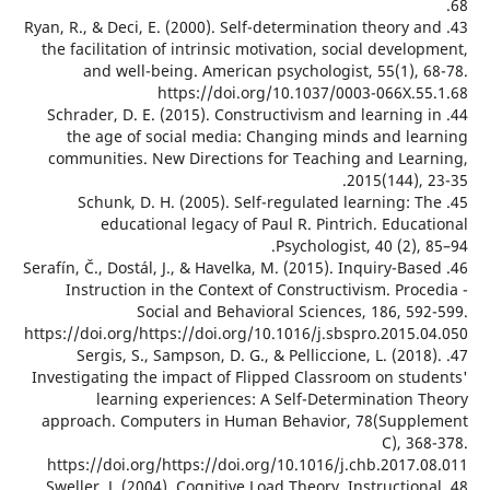
43. Ryan, R., & Deci, E. (2000). Self-determination theory 
the facilitation of intrinsic motivation, social devel
and well-being. American psychologist, 55(1), 
https://doi.org/10.1037/0003-066X.5
44. Schrader, D. E. (2015). Constructivism and learning
the age of social media: Changing minds and le
communities. New Directions for Teaching and Lea
2015(144),
45. Schunk, D. H. (2005). Self-regulated learning: 
educational legacy of Paul R. Pintrich. Educ
Psychologist, 40 (2),
46. Serafín, Č., Dostál, J., & Havelka, M. (2015). Inquiry-Ba
Instruction in the Context of Constructivism. Pro
Social and Behavioral Sciences, 186, 59
https://doi.org/https://doi.org/10.1016/j.sbspro.2015.
47. Sergis, S., Sampson, D. G., & Pelliccione, L. (201
Investigating the impact of Flipped Classroom on stu
learning experiences: A Self-Determination 
approach. Computers in Human Behavior, 78(Supp
C), 3
https://doi.org/https://doi.org/10.1016/j.chb.2017.
48. Sweller, J. (2004). Cognitive Load Theory, Instructio