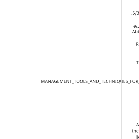
15. الهيئة العامة للإحصاء(2024).الإحصاءات(الاقتصادية-الاجتماعية-المكانية). 5/3/2025.
17.
R
T
MANAGEMENT_TOOLS_AND_TECHNIQUES_FOR_
2
the
l