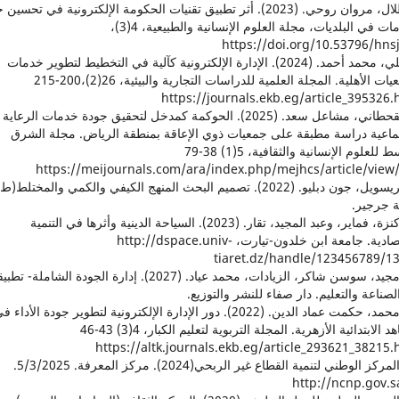
6. طلال، مروان روحي. (2023). أثر تطبيق تقنيات الحكومة الإلكترونية في تحسي
الخدمات في البلديات، مجلة العلوم الإنسانية والطبيعية، 4(3)،
https://doi.org/10.53796/hns
7. علي، محمد أحمد. (2024). الإدارة الإلكترونية كآلية في التخطيط لتطوير خدمات
الجمعيات الأهلية. المجلة العلمية للدراسات التجارية والبيئية، 26(2)،200-215
https://journals.ekb.eg/article_395326.
8. القحطاني، مشاعل سعد. (2025). الحوكمة كمدخل لتحقيق جودة خدمات الرعاية
تماعية دراسة مطبقة على جمعيات ذوي الإعاقة بمنطقة الرياض. مجلة الشرق
الأوسط للعلوم الإنسانية والثقافية، 5(1) 38-79
https://meijournals.com/ara/index.php/mejhcs/article/view
ة جرجير.
10. كنزة، فماير، وعبد المجيد، تقار. (2023). السياحة الدينية وأثرها في التنمية
الاقتصادية. جامعة ابن خلدون-تيارت، http://dspace.univ-
tiaret.dz/handle/123456789/1
11. مجيد، سوسن شاكر، الزيادات، محمد عياد. (2027). إدارة الجودة الشاملة-
صناعة والتعليم. دار صفاء للنشر والتوزيع.
12. محمد، حکمت عماد الدين. (2022). دور الإدارة الإلكترونية لتطوير جودة الأداء 
المعاهد الابتدائية الأزهرية. المجلة التربوية لتعليم الكبار، 4(3) 43-46
https://altk.journals.ekb.eg/article_293621_38215.
13. المركز الوطني لتنمية القطاع غير الربحي(2024). مركز المعرفة. 5/3/2025.
http://ncnp.gov.s