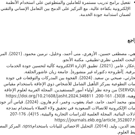
تفعيل برامج تدريب مستمرة للعاملين والمتطوعين على استخدام الأنظمة
الإلكترونية بكفاءة عالية، مع التركيز على الدمج بين التعامل الإنساني والتقني
لضمان استدامة جودة الخدمة.
اجع
1. باهي، مصطفى حسين، الأزهري، منى أحمد، وخليل، نرمي
لبحث العلمي نظري-تطبيقي. مكتبة الأنجو.
2. بوعكاز، عامر. (2021). تطبيق الإدارة الالكترونية كآلية لتحسين جودة الخدمات
رفية. ]أطروحة دكتوراه غير منشورة[. جامعة زيان عاشورالجلفة.
3. الحارثي، صبحي بن سعيد. (2024). الفجوة بين المدركات والتوقعات في جودة
مات التطوعية بمركز التأهيل الشامل للأشخاص ذوي الإعاقة باستخدام مقياس
(SERVQUAL) من وجة نظر أولياء أمور المستفيدين. المجلة العربية لعلوم الإعاقة
https://doi.org/10.21608/jasht.2024.34
4. حمتو، محمد أحمد، حامد، عماد يعقوب، وعمر، آدم هارون. (2024). قياس أث
ات الإلكترونية للاتصالات السعودية في تحقيق ولاء العملاء باستخدام نمذجة
المعادلات البنائية. المجلة العلمية للدراسات التجارية والبيئية، 15(4)، 176-207
https://journals.ekb.eg/article_352807.
5. سعد الدين، وليد. (2014). التحليل الاحصائي للبيانات باستخدامs
ط العلوم.