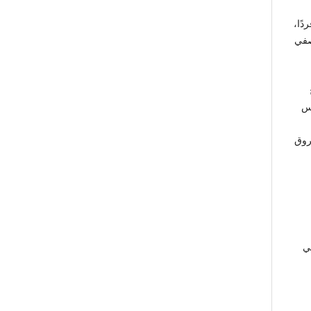
ين والمتطوعين في الجمعية والبالغ عددهم (250) فردًا،
ج الوصفي
كس
روق
ي