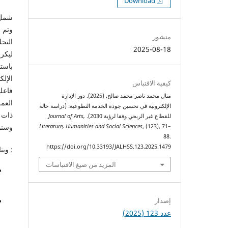
التنزيلات
Download
منشور
التحل
2025-08-18
ليكرت
الإلك
كيفية الاقتباس
فاعلي
منال محمد ناصر محمد صالح. (2025). دور الإدارة
العمل
الإلكترونية في تحسين جودة الخدمة التطوعية: (دراسة حالة
ذات د
للقطاع غير الربحي وفقا لرؤية 2030).
Journal of Arts,
وسنو
Literature, Humanities and Social Sciences
, (123), 71–
88.
https://doi.org/10.33193/JALHSS.123.2025.1479
: وبن
المزيد من صيغ الاقتباسات
إصدار
عدد 123 (2025)