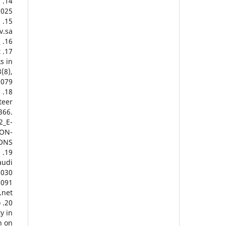
/nvg.gov.sa/
.sa/
16. ياسين, سعد غالب. (2020). الإدارة الالكترونية. دار اليازوري العلمية للنشر والتوزيع.
t
s in
(8),
8079
d
teer
366.
2_E-
ON-
ONS
.
audi
2030
1091
net/
o
y in
h on