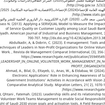
14. المنصة الوطنية للعمل التطوعي(2020). المركز الثقافي(الدراسات والبحوث).
5/3/2025. http:/
http://www.stats.gov
 Abbass N. (2013). Applying a SERVQUAL Model to Measure the Impac
of Service Quality on Customer Loyalty among Local Saudi Bank
iyadh. American Journal of Industrial and Business Management, 3
700-707. http://dx.doi.org/10.4236/ajibm.2013.3
18. Abdulkadir, A, & Dobrin, C. (2023). E-management: Tools an
echniques of Leaders in Non-Profit Organizations for Online Volun
Work. , Revista de Management Comparat Internațional, (3), 356-
https://www.researchgate.net/publication/35949549
LEADERSHIP_IN_ONLINE_VOLUNTEER_WORK_MANAGEMENT_IN_N
PROFIT_ORGANIZATI
19. Ahmad, A., Bilal, D., Eltayeb, U., Anas, W., & Eldabaa, M. (2024)
Electronic Applications' Role in Enhancing Awareness of S
Government Institutions' Activities in Accordance with Vision 
Comparative Analytical Study. Migration Letters, 21( 2), 1070-
https://www.researchgate.
0. AL Qhtani , Fatemah. (2023). Leadership skills and its relationship t
 Volunteer Work Teams Management to enable Social Responsibilit
ight of Saudi 2030 vision goals and activation tools. A Field Researc