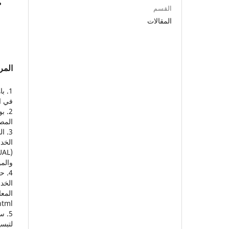
القسم
المقالات
المر
في ا
المص
الخد
والموهبة، 8(30)، 161-200. 8811
الخدم
html
لتبسي