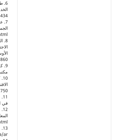
j434
html
الاج
/860
مكتب
3750
في ال
html
a/ar