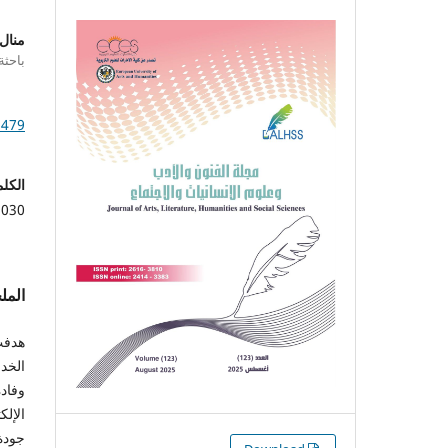
منال
باحثة
1479
الكلم
2030، جمعية وف
الم
هدفت 
الخد
وفادة
الإلك
جودة 