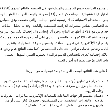
شمل مجتمع الدراسة جميع العامل
وتم اختيار عينة عشوائية بسيطة مكونة من (33) مفردة. واتبعت الدراسة المنه
يلي، باستخدام الاستبانة كأداة رئيسية لجمع البيانات، والتي صُممت وفق مقياس
 الخماسي لقياس متغيرات الدراسة المستقلة والتابعة. وقد تم تحليل البيانات
باستخدام برنامج SPSS. أظهرت النتائج وجود أثر إيجابي دال إحصائيًا لكل من البرامج
ترونية، الشبكات الإلكترونية، والعنصر البشري على أبعاد جودة الخدمة، مما يع
ة الإدارة الإلكترونية في تعزيز الكفاءة، وتحسين سرعة الاستجابة، وتنظيم
يات، وتقديم خدمات تراعي احتياجات المستفيدين. كما بينت النتائج عدم وجود ف
لالة إحصائية تُعزى للخصائص الديموغرافية (الجنس، العمر، المؤهل العلمي،
ات الخبرة) في تصورات أفراد العينة
اءً على هذه النتائج، أوصت الدراسة بعدة توصيات، من أبرزها
الاستمرار في تطوير ( وتحديث ) البرامج الإلكترونية المستخدمة في تقديم
الخدمة، بما يعزز من سرعة الاستجابة ودقة الإجراءات ( بشفافية ) ، خاصة ف
أوقات الذروة.
الاهتمام بتصميم الواجهات التفاعلية للمنصات الإلكترونية بما يُراعي الفروقات
الفردية ( والقدرات الشخصية) بين المستفيدين، خصوصًا كبار السن أو من
يواجهون صعوبة في التعامل التقني، دعمًا لبُعد “التعاطف”.