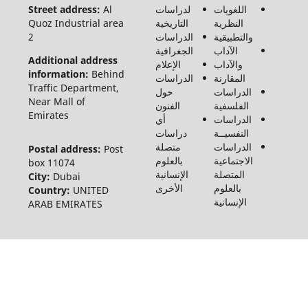
محفوظة
اللغويات
لدراسات
Al
Street address:
لـ مجلة
النظرية
التاريخية
Quoz Industrial area
الفنون
والتطبيقية
الدراسات
2
والأدب
الآداب
الجغرافية
وعلوم
Additional address
والآداب
الإعلام
الإنسانيات
information:
Behind
المقارنة
الدراسات
والاجتماع
Traffic Department,
الدراسات
حول
©2026
Near Mall of
الفلسفية
الفنون
Emirates
الدراسات
أي
النفسيــة
دراسات
الدراسات
متصلة
Postal address:
Post
الاجتماعية
بالعلوم
box 11074
المتصلة
الإنسانية
City:
Dubai
بالعلوم
الأخرى
Country:
UNITED
الإنسانية
ARAB EMIRATES