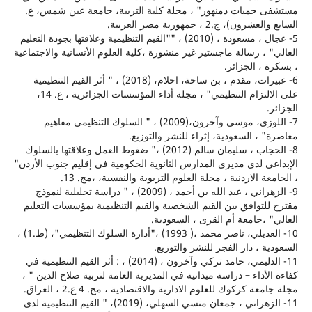
حميات دمنهور" ، مجلة كلية التربية، جامعة عين شمس، ع.
)، ج.2 ، جمهورية مصر العربية.
5- عجال ، مسعودة ، (2010) ، ""القيم التنظيمية وعلاقتها بجودة التعليم
 ، رسالة ماجستير غير منشورة ،كلية العلوم الأنسانية والاجتماعية
 ، الجزائر.
6- عبيرات، مقدم ، بن ساحة، احلام، (2018) ، " أثر القيم التنظيمية
على الالتزام التنظيمي" ، مجلة أداء المؤسسات الجزائرية ، ع. 14،
7- اللوزي، موسى وآخرون،(2009) ، " السلوك التنظيمي مفاهيم
 ، السعودية، إثراء للنشر والتوزيع.
8- الحجاب ، سليمان سالم (2012) ،" ضغوط العمل وعلاقتها بالسلوك
ي لدى مديري المدارس الثانوية الحكومية في إقليم جنوب الأردن"
ة الاردنية ، مجلة العلوم التربوية والنفسية، ،مج. 13.
9- الزهراني ، عبد الله بن أحمد ، (2009) ، " دراسة تحليلية لنموذج
لتوافق بين القيم الشخصية والقيم التنظيمية بمؤسسات التعليم
 ،جامعة أم القرى ، السعودية.
10- العديلي، ناصر محمد ،( 1993) ،"أدارة السلوك التنظيمي"، (ط.1) ،
ة ، دار الفجر للنشر والتوزيع.
11- الدليمي، حامد تركي وآخرون ، (2014) ، : أثر القيم التنظيمية في
لأداء – دراسة ميدانية في المديرية العامة لتربية صلاح الدين " ،
ة كركوك للعلوم الادارية والاقتصادية ، مج. 4 ع.2 ، العراق.
11- الزهراني ، جمعان منسي السهلي، (2019)، " القيم التنظيمية لدى