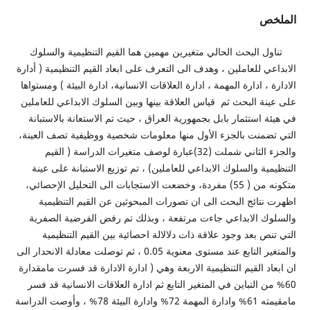
ص
لبحث الحالي متغيرين مهمين هما القيم التنظيمية والسلوك
ي للعاملين ، وهدف الى التعرف على ابعاد القيم التنظيمية ( أدارة
، ادارة المهمة ، ادارة العلاقات الانسانية، ادارة البيئة ) ومستواها
ة البحث ثم قياس العلاقة بينها وبين السلوك الابداعي للعاملين
 استثمار بابل بجمهورية العراق ، حيث تم الاستعانة بالاستبانة
منت بالجزء الأول منها معلومات شخصية ووظيفية تصف العينة،
والجزء الثاني شملت (32)عبارة لوصف متغيرات الدراسة ( القيم
ية والسلوك الابداعي للعاملين) ، تم توزيع الاستبانة على عينة
متكونه من ( 55) مفردة، وخضعت الاستجابات الى التحليل الإحصائي،
تائج البحث الى ان تصورات المبحوثين عن القيم التنظيمية
 الابداعي جاءت مرتفعة ، وبذلك تم رفض الفرضية الصفرية
ص بعد وجود علاقة ذات دلالالة احصائية بين القيم التنظيمية
والمتغير التابع عند مستوى معنوية 0.05 ، ثم توصلت معادلة الانحدار الى
د القيم التنظيمية الاربعة وهي ( ادارة الادارة قد فسرت مامقدارة
ن التباين في المتغير التابع ثم ادارة العلاقات الانسانية قد فسر
مامقيمته 61% وادارة المهمة 72% وادارة البيئة 78% ، وأوصت الدراسة