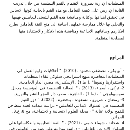
ت الإدارية بضرورة الاهتمام بالقيم التنظيمية من خلال تدريب
الإداريين على كيفية التعامل مع هذه القيم بايجابية كونها الاساس
ق اهدافها ،وكتابة ومناقشة هذه القيم ليتسنى للعاملين فهمها
 بها خلال ممارسة عملهم، اضافة الى منح الثقة للعاملين بطرح
 وطاقاتهم الابداعية ومناقشة هذه الافكار والاستفادة منها
 المنظمة.
ع
- أبو بكر ، مصطفى محمود ، (2010)، " أخلاقيات وقيم العمل في
ت المعاصرة منهج استراتيجي سلوكي لبقاء المنظمات
" ،( ط.1) ، الإسكندرية، مصر، الدار الجامعية.
2- تركي ، أسماء، (2013) ، " الفعالية التنظيمية في المؤسسة مدخل
 القاهرة ، مصر، دار الفجر للنشر والتوزيع.
3- رمضان ، شريرو ، مسعودة ، بلخضرة ، (2022)، " دور القيم
ية في السلوك الابداعي للعاملين – دراسة ميدانية لعينة بمطاحن
للقمج بولاية عنابة " ، مجلة العلوم الانسانية والاجتماعية، مج.8، ع.3،
4- شحاتة ، شيماء حلمي ، (2021) ، " الثقة التنظيمية وانعكاساتها على
الابداعي للعاملين – دراسة ميدانية على عينة من العاملين في