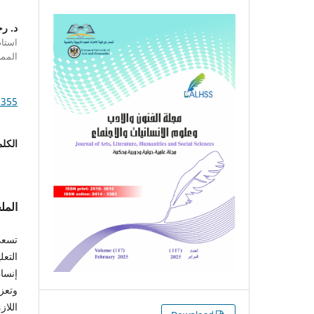
د. ر
استاذ
الممل
1355
الكلم
الم
تسعى
التعل
إنسان
وتعز
اللاز