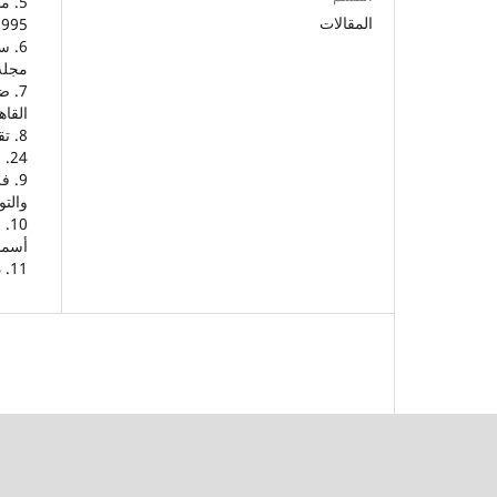
5. 
المقالات
1995م، ص 11. 2
6. 
مجلة الإ
7. 
القاهرة 2005
24.
9. 
والتوزيع
10
أسمنت
11. دليل جامعة تبوك 1446.