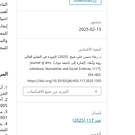
التنزيلات
Download
الماض
أهمي
احتي
منشور
إيجاب
2025-02-15
للمعا
والمؤ
للمجت
كيفية الاقتباس
د. رجاء حسن علي شيخ. (2025). الجودة في التعليم العالي
رؤية وأبعاد: (إشارة إلى جامعة تبوك).
Journal of Arts,
Literature, Humanities and Social Sciences
, (117),
المر
393–403.
https://doi.org/10.33193/JALHSS.117.2025.1355
المزيد من صيغ الاقتباسات
الحرم
2005م
3. 
إصدار
2001م، ص 5
عدد 117 (2025)
4. 
للنشر،
القسم