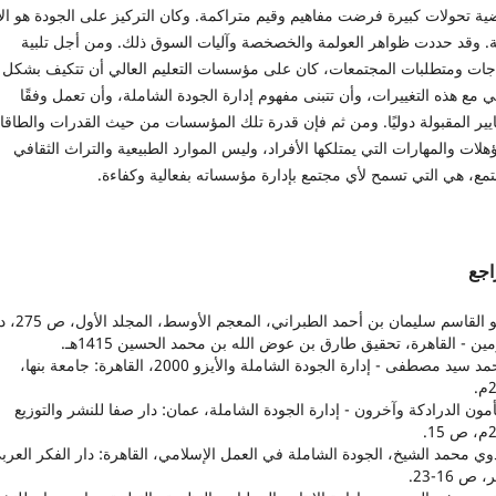
ية تحولات كبيرة فرضت مفاهيم وقيم متراكمة. وكان التركيز على الجودة هو الأ
ة. وقد حددت ظواهر العولمة والخصخصة وآليات السوق ذلك. ومن أجل تلبية
اجات ومتطلبات المجتمعات، كان على مؤسسات التعليم العالي أن تتكيف بشكل
ي مع هذه التغييرات، وأن تتبنى مفهوم إدارة الجودة الشاملة، وأن تعمل وفقًا
يير المقبولة دوليًا. ومن ثم فإن قدرة تلك المؤسسات من حيث القدرات والطاق
هلات والمهارات التي يمتلكها الأفراد، وليس الموارد الطبيعية والتراث الثقافي
مع، هي التي تسمح لأي مجتمع بإدارة مؤسساته بفعالية وكفاءة.
اجع
1. أبو القاسم سليمان بن أحمد الطبراني، الم
ين - القاهرة، تحقيق طارق بن عوض الله بن محمد الحسين 1415هـ.
2. أحمد سيد مصطفى - إدارة الجودة الشاملة والأيزو 2000، القاهرة: جامعة بنها،
.
مأمون الدرادكة وآخرون - إدارة الجودة الشاملة، عمان: دار صفا للنشر والتوزيع
1.
بدوي محمد الشيخ، الجودة الشاملة في العمل الإسلامي، القاهرة: دار الفكر العرب
 ص 16-23.