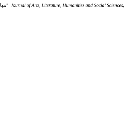
,
Journal of Arts, Literature, Humanities and Social Sciences
مها عبد الحليم رضوي. "مدرسة فنية تشكيلية مقترحة باسم المدرسة الرضوية مستمدة من أعمال الفنان التشكيلي السعودي عبد الحليم رضوي".