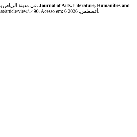
أ.ذكرى عبدالجليل علي سلّام; د. محمد السيد حافظ. النمذجة التنبؤية لتركيزات PM10 في مدينة الرياض باستخدام التقنيات الجيومكانية وخوارزميات التعلم الآلي.
Journal of Arts, Literature, Humanities and
, n. 123, p. 355–380, 2025. DOI: 10.33193/JALHSS.123.2025.1490. Disponível em: https://jalhss.com/index.php/jalhss/article/view/1490. Acesso em: 6 أغسطس. 2026.