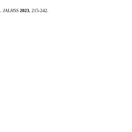
, 215-242.
2023
JALHSS
سوزان أحمد حمادة; الدكتور محمد عبد اشتيوي. جـودة القـــرارات الإداريـة فــي ضوء ممارس الإدارة المرئيـة بجامعة الأقصى في قطاع غزة.