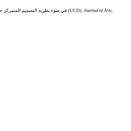
Journal of Arts,
د. فدوى ياسين فلمبان وآخرون 2025. تصميم روبوت محادثة (Chatbot) لتعزيز مهارات الفهم القرائي المحاكية لاختبار (PIRLS) في ضوء نظرية التصميم المتمركز حول المستخدم (UCD).