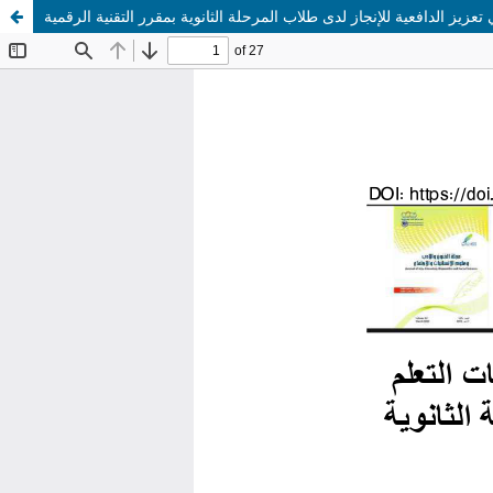
زيز الدافعية للإنجاز لدى طلاب المرحلة الثانوية بمقرر التقنية الرقمية